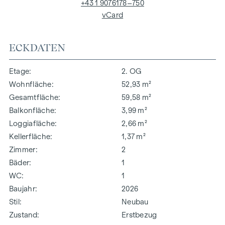
+43 1 9076178–750
vCard
ECKDATEN
Etage
2. OG
Wohnfläche
52,93 m²
Gesamtfläche
59,58 m²
Balkonfläche
3,99 m²
Loggiafläche
2,66 m²
Kellerfläche
1,37 m²
Zimmer
2
Bäder
1
WC
1
Baujahr
2026
Stil
Neubau
Zustand
Erstbezug