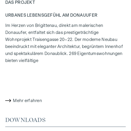
DAS PROJEKT
URBANES LEBENSGEFÜHL AM DONAUUFER
Im Herzen von Brigittenau, direkt am malerischen
Donauufer, entfaltet sich das prestigeträchtige
Wohnprojekt Traisengasse 20–22. Der moderne Neubau
beeindruckt mit eleganter Architektur, begrüntem Innenhof
und spektakulärem Donaublick. 269 Eigentumswohnungen
bieten vielfältige
Wohnmöglichkeiten für alle Lebensstile und Generationen.
Die Nähe zur Donauinsel und die schnelle Anbindung ans
Stadtzentrum versprechen ein privilegiertes Lebensgefühl in
einem der lebendigsten Bezirke Wiens.
Mehr erfahren
WOHNKOMFORT MIT CHARAKTER
In der Traisengasse 20–22 vereinen sich Ästhetik und
DOWNLOADS
Funktionalität in jeder Wohneinheit. Mit intelligenten