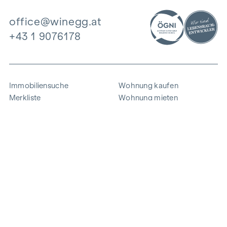
office@winegg.at
+43 1 9076178
Immobiliensuche
Wohnung kaufen
Merkliste
Wohnung mieten
Projekte
Gewerbeimmobilien
Ankauf
Zinshaus verkaufen
Referenzen
Expertise
Unternehmen
Karriere
Nachhaltigkeit
Kontakt
Mitarbeiterlogin
i
Energie sparen