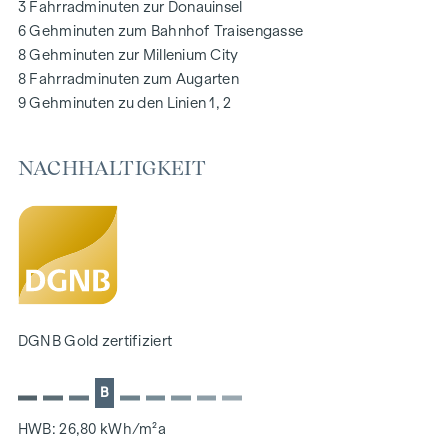
3 Fahrradminuten zur Donauinsel
schwarzes Brett über Handyapp
6 Gehminuten zum Bahnhof Traisengasse
Smarte Hausverwaltungs-App „puck“
8 Gehminuten zur Millenium City
8 Fahrradminuten zum Augarten
HIGHLIGHTS
9 Gehminuten zu den Linien 1, 2
269 Eigentumswohnungen
1 bis 4 Zimmer mit Wohnflächen von ca. 38 bis 124 m2
NACHHALTIGKEIT
Gärten, Balkone, Loggien, Dachterrassen
Kleinkinderspielplatz und Gemeinschaftsraum
166 Tiefgaragenstellplätze
Ideal für Anleger und Eigennutzer
DGNB Gold Nachhaltigkeits-Vorzertifikat
Lage direkt an der malerischen Donau
NACHHALTIGKEIT
DGNB Gold zertifiziert
Im Mittelpunkt dieses Neubauprojekts stehen die
B
Erschaffung von nachhaltigem Lebensraum und das
Wohlbefinden der zukünftigen Bewohner. Neben der
HWB: 26,80 kWh/m²a
Optimierung der Nutzungsdauer der Immobilie, achten wir