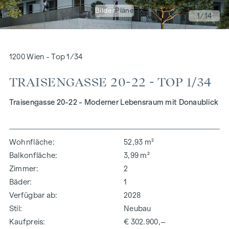
Bilder
Pläne
1
/14
1200 Wien - Top 1/34
TRAISENGASSE 20-22 - TOP 1/34
Traisengasse 20-22 - Moderner Lebensraum mit Donaublick
Wohnfläche
52,93 m²
Balkonfläche
3,99 m²
Zimmer
2
Bäder
1
Verfügbar ab
2028
Stil
Neubau
Kaufpreis
€ 302.900,–