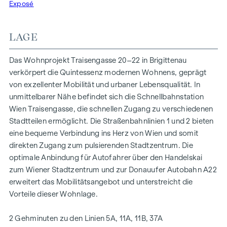
Grundrissen, die von gemütlichen Einzimmerapartments bis
Exposé
zu großzügigen Vierzimmerwohnungen reichen, finden hier
alle ihren idealen Lebensraum. Eichenparkettböden und
LAGE
stilvolle Markenfliesen veredeln das Interieur, während die
Fußbodenheizung, gespeist durch umweltfreundliche
Das Wohnprojekt Traisengasse 20–22 in Brigittenau
Fernwärme, für ein behagliches Raumklima sorgt.
verkörpert die Quintessenz modernen Wohnens, geprägt
Außenliegender, elektrischer Sonnenschutz und
von exzellenter Mobilität und urbaner Lebensqualität. In
Klimaanlagen in den Dachgeschoßwohnungen
unmittelbarer Nähe befindet sich die Schnellbahnstation
gewährleisten ein angenehmes Wohnambiente, selbst an
Wien Traisengasse, die schnellen Zugang zu verschiedenen
den heißesten Tagen.
Stadtteilen ermöglicht. Die Straßenbahnlinien 1 und 2 bieten
eine bequeme Verbindung ins Herz von Wien und somit
AUSSTATTUNG
direkten Zugang zum pulsierenden Stadtzentrum. Die
Eichenparkettböden
optimale Anbindung für Autofahrer über den Handelskai
Stilvolle Markenfliesen
zum Wiener Stadtzentrum und zur Donauufer Autobahn A22
Außenliegender, elektrischer Sonnenschutz
erweitert das Mobilitätsangebot und unterstreicht die
Klimaanlage im DG
Vorteile dieser Wohnlage.
Fußbodenheizung mittels Fernwärme
Photovoltaikanlage am Dach
2 Gehminuten zu den Linien 5A, 11A, 11B, 37A
Digitale Gegensprechanlage und