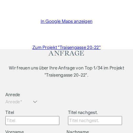
Dr. Arnold Rechtsanwälte / Wipplingerstraße. Die Kosten
betragen 1,8 % des Kaufpreises zzgl. 20% USt. sowie
Barauslagen und Beglaubigung TreuhänderIn Fr. Dr. Bettina
In Google Maps anzeigen
Schober.
Zum Projekt "Traisengasse 20-22"
ANFRAGE
Wir freuen uns über Ihre Anfrage von Top 1/34 im Projekt
"Traisengasse 20-22".
Anrede
Titel
Titel nachgest.
Vorname
Nachname