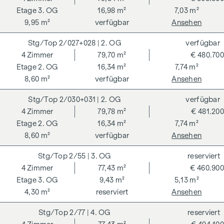
3. OG
16,98 m²
7,03 m²
9,95 m²
verfügbar
Ansehen
2/027+028
| 2. OG
verfügbar
4
Zimmer
79,70 m²
€ 480.700
2. OG
16,34 m²
7,74 m²
8,60 m²
verfügbar
Ansehen
2/030+031
| 2. OG
verfügbar
4
Zimmer
79,78 m²
€ 481.200
2. OG
16,34 m²
7,74 m²
8,60 m²
verfügbar
Ansehen
2/55
| 3. OG
reserviert
4
Zimmer
77,43 m²
€ 460.900
3. OG
9,43 m²
5,13 m²
4,30 m²
reserviert
Ansehen
2/77
| 4. OG
reserviert