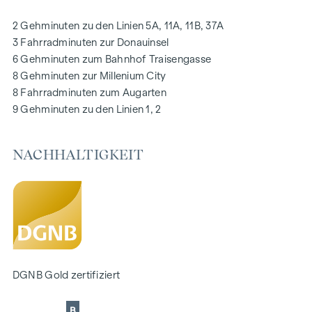
Fußbodenheizung mittels Fernwärme
Photovoltaikanlage am Dach
2 Gehminuten zu den Linien 5A, 11A, 11B, 37A
Digitale Gegensprechanlage und
3 Fahrradminuten zur Donauinsel
schwarzes Brett über Handyapp
6 Gehminuten zum Bahnhof Traisengasse
Smarte Hausverwaltungs-App „puck“
8 Gehminuten zur Millenium City
8 Fahrradminuten zum Augarten
HIGHLIGHTS
9 Gehminuten zu den Linien 1, 2
269 Eigentumswohnungen
1 bis 4 Zimmer mit Wohnflächen von ca. 38 bis 124 m2
NACHHALTIGKEIT
Gärten, Balkone, Loggien, Dachterrassen
Kleinkinderspielplatz und Gemeinschaftsraum
166 Tiefgaragenstellplätze
Ideal für Anleger und Eigennutzer
DGNB Gold Nachhaltigkeits-Vorzertifikat
Lage direkt an der malerischen Donau
NACHHALTIGKEIT
DGNB Gold zertifiziert
Im Mittelpunkt dieses Neubauprojekts stehen die
B