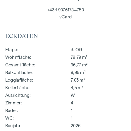
+43 1 9076178–750
vCard
ECKDATEN
Etage
3. OG
Wohnfläche
79,79 m²
Gesamtfläche
96,77 m²
Balkonfläche
9,95 m²
Loggiafläche
7,03 m²
Kellerfläche
4,5 m²
Ausrichtung
W
Zimmer
4
Bäder
1
WC
1
Baujahr
2026