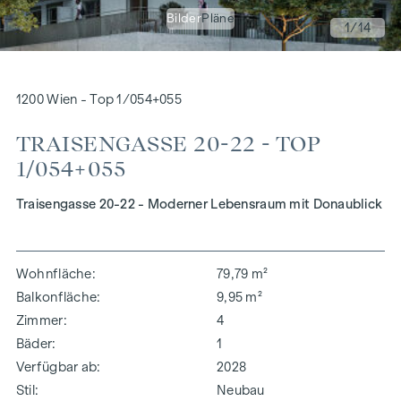
Bilder
Pläne
1
/14
1200 Wien - Top 1/054+055
TRAISENGASSE 20-22 - TOP
1/054+055
Traisengasse 20-22 - Moderner Lebensraum mit Donaublick
Wohnfläche
79,79 m²
Balkonfläche
9,95 m²
Zimmer
4
Bäder
1
Verfügbar ab
2028
Stil
Neubau