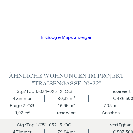
der Bauträger die Käuferprovision. Die Vertragserrichtung
und Treuhandabwicklung ist gebunden an den Rechtsanwalt
Dr. Arnold Rechtsanwälte / Wipplingerstraße. Die Kosten
betragen 1,8 % des Kaufpreises zzgl. 20% USt. sowie
Barauslagen und Beglaubigung TreuhänderIn Fr. Dr. Bettina
In Google Maps anzeigen
Schober.
ÄHNLICHE WOHNUNGEN IM PROJEKT
"TRAISENGASSE 20-22"
1/024+025
| 2. OG
reserviert
4
Zimmer
80,32 m²
€ 486.300
2. OG
16,95 m²
7,03 m²
9,92 m²
reserviert
Ansehen
1/051+052
| 3. OG
verfügbar
4
Zimmer
79,84 m²
€ 503.300