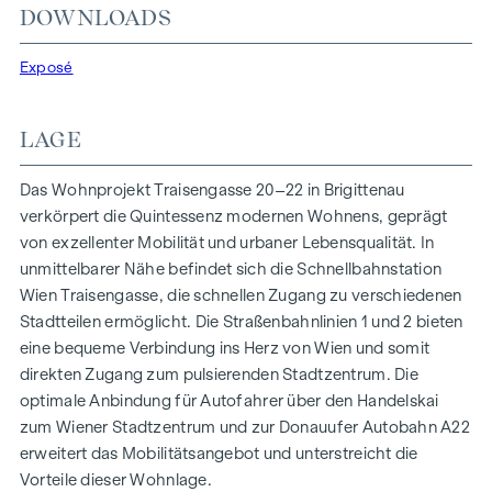
In der Traisengasse 20–22 vereinen sich Ästhetik und
DOWNLOADS
Funktionalität in jeder Wohneinheit. Mit intelligenten
Grundrissen, die von gemütlichen Einzimmerapartments bis
Exposé
zu großzügigen Vierzimmerwohnungen reichen, finden hier
alle ihren idealen Lebensraum. Eichenparkettböden und
LAGE
stilvolle Markenfliesen veredeln das Interieur, während die
Fußbodenheizung, gespeist durch umweltfreundliche
Das Wohnprojekt Traisengasse 20–22 in Brigittenau
Fernwärme, für ein behagliches Raumklima sorgt.
verkörpert die Quintessenz modernen Wohnens, geprägt
Außenliegender, elektrischer Sonnenschutz und
von exzellenter Mobilität und urbaner Lebensqualität. In
Klimaanlagen in den Dachgeschoßwohnungen
unmittelbarer Nähe befindet sich die Schnellbahnstation
gewährleisten ein angenehmes Wohnambiente, selbst an
Wien Traisengasse, die schnellen Zugang zu verschiedenen
den heißesten Tagen.
Stadtteilen ermöglicht. Die Straßenbahnlinien 1 und 2 bieten
eine bequeme Verbindung ins Herz von Wien und somit
AUSSTATTUNG
direkten Zugang zum pulsierenden Stadtzentrum. Die
Eichenparkettböden
optimale Anbindung für Autofahrer über den Handelskai
Stilvolle Markenfliesen
zum Wiener Stadtzentrum und zur Donauufer Autobahn A22
Außenliegender, elektrischer Sonnenschutz
erweitert das Mobilitätsangebot und unterstreicht die
Klimaanlage im DG
Vorteile dieser Wohnlage.