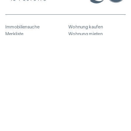
Immobiliensuche
Wohnung kaufen
Merkliste
Wohnung mieten
Projekte
Gewerbeimmobilien
Ankauf
Zinshaus verkaufen
Referenzen
Expertise
Unternehmen
Karriere
Nachhaltigkeit
Kontakt
Mitarbeiterlogin
i
Energie sparen
© 2026 WINEGG Realitäten GmbH
Datenschutz
Impressum