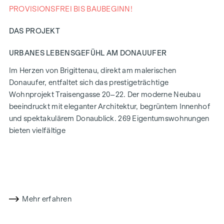
PROVISIONSFREI BIS BAUBEGINN!
DAS PROJEKT
URBANES LEBENSGEFÜHL AM DONAUUFER
Im Herzen von Brigittenau, direkt am malerischen
Donauufer, entfaltet sich das prestigeträchtige
Wohnprojekt Traisengasse 20–22. Der moderne Neubau
beeindruckt mit eleganter Architektur, begrüntem Innenhof
und spektakulärem Donaublick. 269 Eigentumswohnungen
bieten vielfältige
Wohnmöglichkeiten für alle Lebensstile und Generationen.
Die Nähe zur Donauinsel und die schnelle Anbindung ans
Stadtzentrum versprechen ein privilegiertes Lebensgefühl in
einem der lebendigsten Bezirke Wiens.
Mehr erfahren
WOHNKOMFORT MIT CHARAKTER