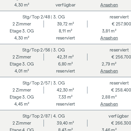
4,30 m²
verfügbar
Ansehen
2/48
| 3. OG
reserviert
2
Zimmer
39,72 m²
€ 257.900
3. OG
8,11 m²
3,81 m²
4,30 m²
reserviert
Ansehen
2/56
| 3. OG
reserviert
2
Zimmer
42,31 m²
€ 256.700
3. OG
6,80 m²
2,79 m²
4,01 m²
reserviert
Ansehen
2/57
| 3. OG
reserviert
2
Zimmer
42,30 m²
€ 258.400
3. OG
7,33 m²
2,88 m²
4,45 m²
reserviert
Ansehen
2/87
| 4. OG
verfügbar
2
Zimmer
39,40 m²
€ 266.300
4. OG
8,43 m²
3,46 m²