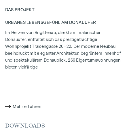
DAS PROJEKT
URBANES LEBENSGEFÜHL AM DONAUUFER
Im Herzen von Brigittenau, direkt am malerischen
Donauufer, entfaltet sich das prestigeträchtige
Wohnprojekt Traisengasse 20–22. Der moderne Neubau
beeindruckt mit eleganter Architektur, begrüntem Innenhof
und spektakulärem Donaublick. 269 Eigentumswohnungen
bieten vielfältige
Wohnmöglichkeiten für alle Lebensstile und Generationen.
Die Nähe zur Donauinsel und die schnelle Anbindung ans
Stadtzentrum versprechen ein privilegiertes Lebensgefühl in
einem der lebendigsten Bezirke Wiens.
Mehr erfahren
WOHNKOMFORT MIT CHARAKTER
In der Traisengasse 20–22 vereinen sich Ästhetik und
DOWNLOADS