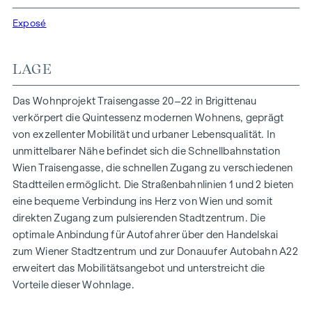
Funktionalität in jeder Wohneinheit. Mit intelligenten
Grundrissen, die von gemütlichen Einzimmerapartments bis
Exposé
zu großzügigen Vierzimmerwohnungen reichen, finden hier
alle ihren idealen Lebensraum. Eichenparkettböden und
LAGE
stilvolle Markenfliesen veredeln das Interieur, während die
Fußbodenheizung, gespeist durch umweltfreundliche
Das Wohnprojekt Traisengasse 20–22 in Brigittenau
Fernwärme, für ein behagliches Raumklima sorgt.
verkörpert die Quintessenz modernen Wohnens, geprägt
Außenliegender, elektrischer Sonnenschutz und
von exzellenter Mobilität und urbaner Lebensqualität. In
Klimaanlagen in den Dachgeschoßwohnungen
unmittelbarer Nähe befindet sich die Schnellbahnstation
gewährleisten ein angenehmes Wohnambiente, selbst an
Wien Traisengasse, die schnellen Zugang zu verschiedenen
den heißesten Tagen.
Stadtteilen ermöglicht. Die Straßenbahnlinien 1 und 2 bieten
eine bequeme Verbindung ins Herz von Wien und somit
AUSSTATTUNG
direkten Zugang zum pulsierenden Stadtzentrum. Die
Eichenparkettböden
optimale Anbindung für Autofahrer über den Handelskai
Stilvolle Markenfliesen
zum Wiener Stadtzentrum und zur Donauufer Autobahn A22
Außenliegender, elektrischer Sonnenschutz
erweitert das Mobilitätsangebot und unterstreicht die
Klimaanlage im DG
Vorteile dieser Wohnlage.
Fußbodenheizung mittels Fernwärme
Photovoltaikanlage am Dach