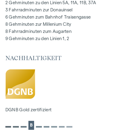
2 Gehminuten zu den Linien 5A, 11A, 11B, 37A
Digitale Gegensprechanlage und
3 Fahrradminuten zur Donauinsel
schwarzes Brett über Handyapp
6 Gehminuten zum Bahnhof Traisengasse
Smarte Hausverwaltungs-App „puck“
8 Gehminuten zur Millenium City
8 Fahrradminuten zum Augarten
HIGHLIGHTS
9 Gehminuten zu den Linien 1, 2
269 Eigentumswohnungen
1 bis 4 Zimmer mit Wohnflächen von ca. 38 bis 124 m2
NACHHALTIGKEIT
Gärten, Balkone, Loggien, Dachterrassen
Kleinkinderspielplatz und Gemeinschaftsraum
166 Tiefgaragenstellplätze
Ideal für Anleger und Eigennutzer
DGNB Gold Nachhaltigkeits-Vorzertifikat
Lage direkt an der malerischen Donau
NACHHALTIGKEIT
DGNB Gold zertifiziert
Im Mittelpunkt dieses Neubauprojekts stehen die
B
Erschaffung von nachhaltigem Lebensraum und das
Wohlbefinden der zukünftigen Bewohner. Neben der