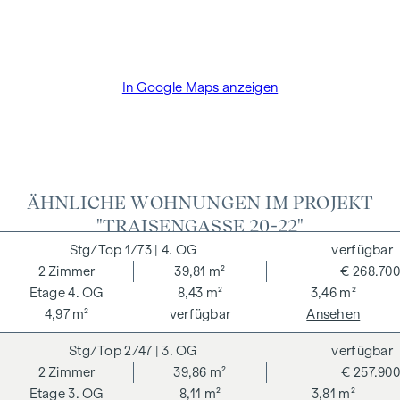
und Treuhandabwicklung ist gebunden an den Rechtsanwalt
Dr. Arnold Rechtsanwälte / Wipplingerstraße. Die Kosten
betragen 1,8 % des Kaufpreises zzgl. 20% USt. sowie
Barauslagen und Beglaubigung TreuhänderIn Fr. Dr. Bettina
In Google Maps anzeigen
Schober.
ÄHNLICHE WOHNUNGEN IM PROJEKT
"TRAISENGASSE 20-22"
1/73
| 4. OG
verfügbar
2
Zimmer
39,81 m²
€ 268.700
4. OG
8,43 m²
3,46 m²
4,97 m²
verfügbar
Ansehen
2/47
| 3. OG
verfügbar
2
Zimmer
39,86 m²
€ 257.900
3. OG
8,11 m²
3,81 m²