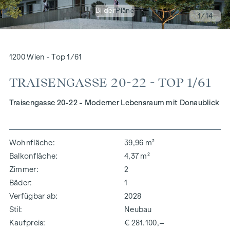
Bilder
Pläne
1
/14
1200 Wien - Top 1/61
TRAISENGASSE 20-22 - TOP 1/61
Traisengasse 20-22 - Moderner Lebensraum mit Donaublick
Wohnfläche
39,96 m²
Balkonfläche
4,37 m²
Zimmer
2
Bäder
1
Verfügbar ab
2028
Stil
Neubau
Kaufpreis
€ 281.100,–