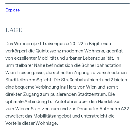
Funktionalität in jeder Wohneinheit. Mit intelligenten
Grundrissen, die von gemütlichen Einzimmerapartments bis
Exposé
zu großzügigen Vierzimmerwohnungen reichen, finden hier
alle ihren idealen Lebensraum. Eichenparkettböden und
LAGE
stilvolle Markenfliesen veredeln das Interieur, während die
Fußbodenheizung, gespeist durch umweltfreundliche
Das Wohnprojekt Traisengasse 20–22 in Brigittenau
Fernwärme, für ein behagliches Raumklima sorgt.
verkörpert die Quintessenz modernen Wohnens, geprägt
Außenliegender, elektrischer Sonnenschutz und
von exzellenter Mobilität und urbaner Lebensqualität. In
Klimaanlagen in den Dachgeschoßwohnungen
unmittelbarer Nähe befindet sich die Schnellbahnstation
gewährleisten ein angenehmes Wohnambiente, selbst an
Wien Traisengasse, die schnellen Zugang zu verschiedenen
den heißesten Tagen.
Stadtteilen ermöglicht. Die Straßenbahnlinien 1 und 2 bieten
eine bequeme Verbindung ins Herz von Wien und somit
AUSSTATTUNG
direkten Zugang zum pulsierenden Stadtzentrum. Die
Eichenparkettböden
optimale Anbindung für Autofahrer über den Handelskai
Stilvolle Markenfliesen
zum Wiener Stadtzentrum und zur Donauufer Autobahn A22
Außenliegender, elektrischer Sonnenschutz
erweitert das Mobilitätsangebot und unterstreicht die
Klimaanlage im DG
Vorteile dieser Wohnlage.
Fußbodenheizung mittels Fernwärme
Photovoltaikanlage am Dach