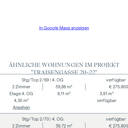
und Treuhandabwicklung ist gebunden an den Rechtsanwalt
Dr. Arnold Rechtsanwälte / Wipplingerstraße. Die Kosten
betragen 1,8 % des Kaufpreises zzgl. 20% USt. sowie
Barauslagen und Beglaubigung TreuhänderIn Fr. Dr. Bettina
In Google Maps anzeigen
Schober.
ÄHNLICHE WOHNUNGEN IM PROJEKT
"TRAISENGASSE 20-22"
2/69
| 4. OG
verfügbar
2
Zimmer
39,86 m²
€ 275.800
4. OG
8,11 m²
3,81 m²
4,30 m²
verfügbar
Ansehen
2/70
| 4. OG
verfügbar
2
Zimmer
39,72 m²
€ 275.800