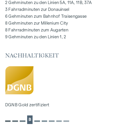
2 Gehminuten zu den Linien 5A, 11A, 11B, 37A
Digitale Gegensprechanlage und
3 Fahrradminuten zur Donauinsel
schwarzes Brett über Handyapp
6 Gehminuten zum Bahnhof Traisengasse
Smarte Hausverwaltungs-App „puck“
8 Gehminuten zur Millenium City
8 Fahrradminuten zum Augarten
HIGHLIGHTS
9 Gehminuten zu den Linien 1, 2
269 Eigentumswohnungen
1 bis 4 Zimmer mit Wohnflächen von ca. 38 bis 124 m2
NACHHALTIGKEIT
Gärten, Balkone, Loggien, Dachterrassen
Kleinkinderspielplatz und Gemeinschaftsraum
166 Tiefgaragenstellplätze
Ideal für Anleger und Eigennutzer
DGNB Gold Nachhaltigkeits-Vorzertifikat
Lage direkt an der malerischen Donau
NACHHALTIGKEIT
DGNB Gold zertifiziert
Im Mittelpunkt dieses Neubauprojekts stehen die
B
Erschaffung von nachhaltigem Lebensraum und das
Wohlbefinden der zukünftigen Bewohner. Neben der