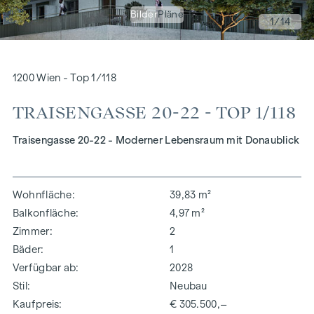
Bilder
Pläne
1
/14
1200 Wien - Top 1/118
TRAISENGASSE 20-22 - TOP 1/118
Traisengasse 20-22 - Moderner Lebensraum mit Donaublick
Wohnfläche
39,83 m²
Balkonfläche
4,97 m²
Zimmer
2
Bäder
1
Verfügbar ab
2028
Stil
Neubau
Kaufpreis
€ 305.500,–