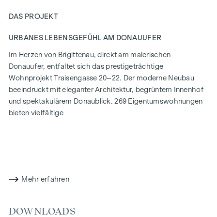
DAS PROJEKT
URBANES LEBENSGEFÜHL AM DONAUUFER
Im Herzen von Brigittenau, direkt am malerischen
Donauufer, entfaltet sich das prestigeträchtige
Wohnprojekt Traisengasse 20–22. Der moderne Neubau
beeindruckt mit eleganter Architektur, begrüntem Innenhof
und spektakulärem Donaublick. 269 Eigentumswohnungen
bieten vielfältige
Wohnmöglichkeiten für alle Lebensstile und Generationen.
Die Nähe zur Donauinsel und die schnelle Anbindung ans
Stadtzentrum versprechen ein privilegiertes Lebensgefühl in
einem der lebendigsten Bezirke Wiens.
Mehr erfahren
WOHNKOMFORT MIT CHARAKTER
In der Traisengasse 20–22 vereinen sich Ästhetik und
DOWNLOADS