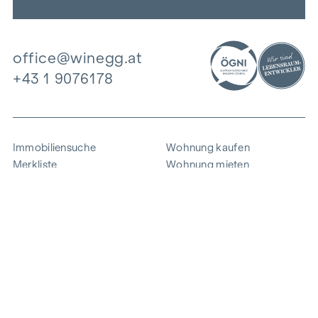
office@winegg.at
+43 1 9076178
Immobiliensuche
Wohnung kaufen
Merkliste
Wohnung mieten
Projekte
Gewerbeimmobilien
Ankauf
Zinshaus verkaufen
Referenzen
Expertise
Unternehmen
Karriere
Nachhaltigkeit
Kontakt
Mitarbeiterlogin
i
Energie sparen