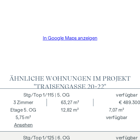
der Bauträger die Käuferprovision. Die Vertragserrichtung
und Treuhandabwicklung ist gebunden an den Rechtsanwalt
Dr. Arnold Rechtsanwälte / Wipplingerstraße. Die Kosten
betragen 1,8 % des Kaufpreises zzgl. 20% USt. sowie
Barauslagen und Beglaubigung TreuhänderIn Fr. Dr. Bettina
In Google Maps anzeigen
Schober.
ÄHNLICHE WOHNUNGEN IM PROJEKT
"TRAISENGASSE 20-22"
1/115
| 5. OG
verfügbar
3
Zimmer
63,27 m²
€ 489.300
5. OG
12,82 m²
7,07 m²
5,75 m²
verfügbar
Ansehen
1/125
| 6. OG
verfügbar