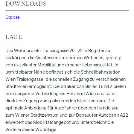
In der Traisengasse 20–22 vereinen sich Ästhetik und
DOWNLOADS
Funktionalität in jeder Wohneinheit. Mit intelligenten
Grundrissen, die von gemütlichen Einzimmerapartments bis
Exposé
zu großzügigen Vierzimmerwohnungen reichen, finden hier
alle ihren idealen Lebensraum. Eichenparkettböden und
LAGE
stilvolle Markenfliesen veredeln das Interieur, während die
Fußbodenheizung, gespeist durch umweltfreundliche
Das Wohnprojekt Traisengasse 20–22 in Brigittenau
Fernwärme, für ein behagliches Raumklima sorgt.
verkörpert die Quintessenz modernen Wohnens, geprägt
Außenliegender, elektrischer Sonnenschutz und
von exzellenter Mobilität und urbaner Lebensqualität. In
Klimaanlagen in den Dachgeschoßwohnungen
unmittelbarer Nähe befindet sich die Schnellbahnstation
gewährleisten ein angenehmes Wohnambiente, selbst an
Wien Traisengasse, die schnellen Zugang zu verschiedenen
den heißesten Tagen.
Stadtteilen ermöglicht. Die Straßenbahnlinien 1 und 2 bieten
eine bequeme Verbindung ins Herz von Wien und somit
AUSSTATTUNG
direkten Zugang zum pulsierenden Stadtzentrum. Die
Eichenparkettböden
optimale Anbindung für Autofahrer über den Handelskai
Stilvolle Markenfliesen
zum Wiener Stadtzentrum und zur Donauufer Autobahn A22
Außenliegender, elektrischer Sonnenschutz
erweitert das Mobilitätsangebot und unterstreicht die
Klimaanlage im DG
Vorteile dieser Wohnlage.
Fußbodenheizung mittels Fernwärme