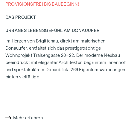
PROVISIONSFREI BIS BAUBEGINN!
DAS PROJEKT
URBANES LEBENSGEFÜHL AM DONAUUFER
Im Herzen von Brigittenau, direkt am malerischen
Donauufer, entfaltet sich das prestigeträchtige
Wohnprojekt Traisengasse 20–22. Der moderne Neubau
beeindruckt mit eleganter Architektur, begrüntem Innenhof
und spektakulärem Donaublick. 269 Eigentumswohnungen
bieten vielfältige
Wohnmöglichkeiten für alle Lebensstile und Generationen.
Die Nähe zur Donauinsel und die schnelle Anbindung ans
Stadtzentrum versprechen ein privilegiertes Lebensgefühl in
einem der lebendigsten Bezirke Wiens.
Mehr erfahren
WOHNKOMFORT MIT CHARAKTER