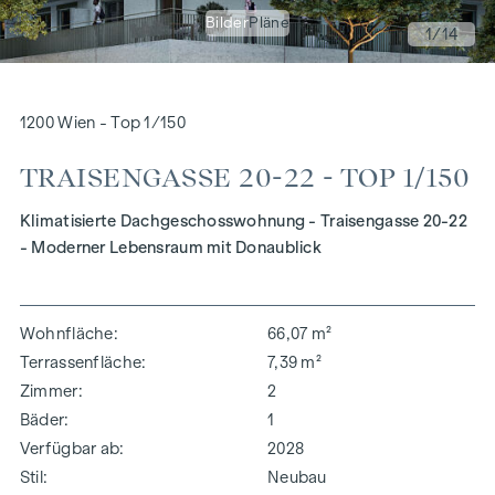
Bilder
Pläne
1
/14
1200 Wien - Top 1/150
TRAISENGASSE 20-22 - TOP 1/150
Klimatisierte Dachgeschosswohnung - Traisengasse 20-22
- Moderner Lebensraum mit Donaublick
Wohnfläche
66,07 m²
Terrassenfläche
7,39 m²
Zimmer
2
Bäder
1
Verfügbar ab
2028
Stil
Neubau