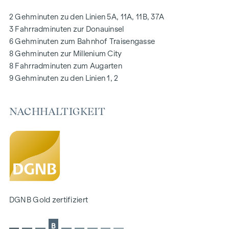
Photovoltaikanlage am Dach
2 Gehminuten zu den Linien 5A, 11A, 11B, 37A
Digitale Gegensprechanlage und
3 Fahrradminuten zur Donauinsel
schwarzes Brett über Handyapp
6 Gehminuten zum Bahnhof Traisengasse
Smarte Hausverwaltungs-App „puck“
8 Gehminuten zur Millenium City
8 Fahrradminuten zum Augarten
HIGHLIGHTS
9 Gehminuten zu den Linien 1, 2
269 Eigentumswohnungen
1 bis 4 Zimmer mit Wohnflächen von ca. 38 bis 124 m2
NACHHALTIGKEIT
Gärten, Balkone, Loggien, Dachterrassen
Kleinkinderspielplatz und Gemeinschaftsraum
166 Tiefgaragenstellplätze
Ideal für Anleger und Eigennutzer
DGNB Gold Nachhaltigkeits-Vorzertifikat
Lage direkt an der malerischen Donau
NACHHALTIGKEIT
DGNB Gold zertifiziert
Im Mittelpunkt dieses Neubauprojekts stehen die
B
Erschaffung von nachhaltigem Lebensraum und das