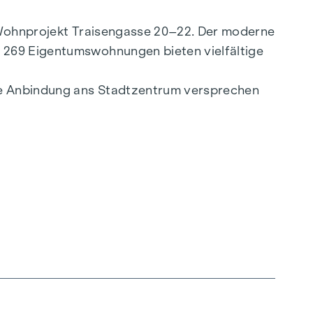
e Wohnprojekt Traisengasse 20–22. Der moderne
. 269 Eigentumswohnungen bieten vielfältige
lle Anbindung ans Stadtzentrum versprechen
ligenten Grundrissen, die von gemütlichen
ealen Lebensraum. Eichenparkettböden und
ltfreundliche Fernwärme, für ein behagliches
hoßwohnungen gewährleisten ein angenehmes