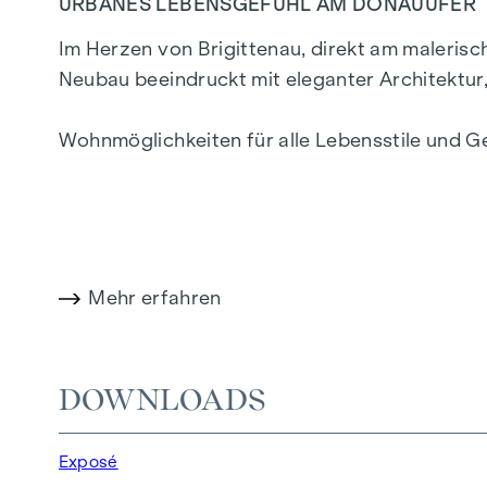
URBANES LEBENSGEFÜHL AM DONAUUFER
Im Herzen von Brigittenau, direkt am maleris
Neubau beeindruckt mit eleganter Architektu
Wohnmöglichkeiten für alle Lebensstile und G
ein privilegiertes Lebensgefühl in einem der l
WOHNKOMFORT MIT CHARAKTER
In der Traisengasse 20–22 vereinen sich Ästhet
Mehr erfahren
Einzimmerapartments bis zu großzügigen Vier
stilvolle Markenfliesen veredeln das Interieu
Raumklima sorgt. Außenliegender, elektrisc
DOWNLOADS
Wohnambiente, selbst an den heißesten Tagen
Exposé
AUSSTATTUNG