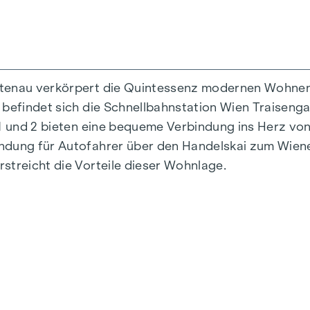
ttenau verkörpert die Quintessenz modernen Wohnens
 befindet sich die Schnellbahnstation Wien Traiseng
n 1 und 2 bieten eine bequeme Verbindung ins Herz v
indung für Autofahrer über den Handelskai zum Wie
streicht die Vorteile dieser Wohnlage.
is 124 m2
um