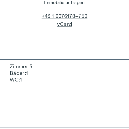
Immobilie anfragen
+43 1 9076178–750
vCard
Zimmer
3
Bäder
1
WC
1