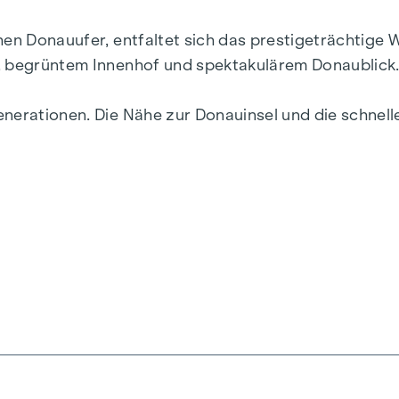
chen Donauufer, entfaltet sich das prestigeträchtig
r, begrüntem Innenhof und spektakulärem Donaublick
enerationen. Die Nähe zur Donauinsel und die schne
ebendigsten Bezirke Wiens.
ik und Funktionalität in jeder Wohneinheit. Mit intel
zimmerwohnungen reichen, finden hier alle ihren id
r, während die Fußbodenheizung, gespeist durch umwe
her Sonnenschutz und Klimaanlagen in den Dachgesc
.