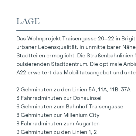
Eichenparkettböden
Stilvolle Markenfliesen
LAGE
Außenliegender, elektrischer Sonnenschutz
Klimaanlage im DG
Das Wohnprojekt Traisengasse 20–22 in Brigi
Fußbodenheizung mittels Fernwärme
urbaner Lebensqualität. In unmittelbarer Nähe
Photovoltaikanlage am Dach
Stadtteilen ermöglicht. Die Straßenbahnlinie
Digitale Gegensprechanlage und
pulsierenden Stadtzentrum. Die optimale Anb
schwarzes Brett über Handyapp
A22 erweitert das Mobilitätsangebot und unter
Smarte Hausverwaltungs-App „puck“
2 Gehminuten zu den Linien 5A, 11A, 11B, 37A
HIGHLIGHTS
3 Fahrradminuten zur Donauinsel
269 Eigentumswohnungen
6 Gehminuten zum Bahnhof Traisengasse
1 bis 4 Zimmer mit Wohnflächen von ca. 38 b
8 Gehminuten zur Millenium City
Gärten, Balkone, Loggien, Dachterrassen
8 Fahrradminuten zum Augarten
Kleinkinderspielplatz und Gemeinschaftsra
9 Gehminuten zu den Linien 1, 2