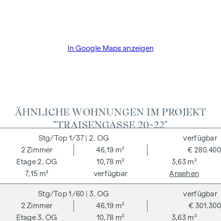
und Treuhandabwicklung ist gebunden an den Rechtsanwalt
Dr. Arnold Rechtsanwälte / Wipplingerstraße. Die Kosten
betragen 1,8 % des Kaufpreises zzgl. 20% USt. sowie
Barauslagen und Beglaubigung TreuhänderIn Fr. Dr. Bettina
In Google Maps anzeigen
Schober.
ÄHNLICHE WOHNUNGEN IM PROJEKT
"TRAISENGASSE 20-22"
1/37
| 2. OG
verfügbar
2
Zimmer
46,19 m²
€ 280.400
2. OG
10,78 m²
3,63 m²
7,15 m²
verfügbar
Ansehen
1/60
| 3. OG
verfügbar
2
Zimmer
46,19 m²
€ 301.300
3. OG
10,78 m²
3,63 m²