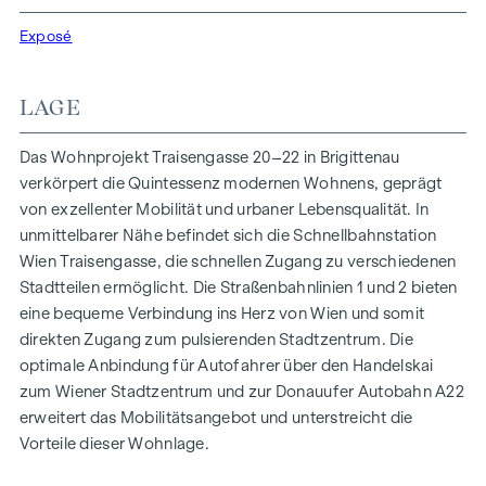
Funktionalität in jeder Wohneinheit. Mit intelligenten
Grundrissen, die von gemütlichen Einzimmerapartments bis
Exposé
zu großzügigen Vierzimmerwohnungen reichen, finden hier
alle ihren idealen Lebensraum. Eichenparkettböden und
LAGE
stilvolle Markenfliesen veredeln das Interieur, während die
Fußbodenheizung, gespeist durch umweltfreundliche
Das Wohnprojekt Traisengasse 20–22 in Brigittenau
Fernwärme, für ein behagliches Raumklima sorgt.
verkörpert die Quintessenz modernen Wohnens, geprägt
Außenliegender, elektrischer Sonnenschutz und
von exzellenter Mobilität und urbaner Lebensqualität. In
Klimaanlagen in den Dachgeschoßwohnungen
unmittelbarer Nähe befindet sich die Schnellbahnstation
gewährleisten ein angenehmes Wohnambiente, selbst an
Wien Traisengasse, die schnellen Zugang zu verschiedenen
den heißesten Tagen.
Stadtteilen ermöglicht. Die Straßenbahnlinien 1 und 2 bieten
eine bequeme Verbindung ins Herz von Wien und somit
AUSSTATTUNG
direkten Zugang zum pulsierenden Stadtzentrum. Die
Eichenparkettböden
optimale Anbindung für Autofahrer über den Handelskai
Stilvolle Markenfliesen
zum Wiener Stadtzentrum und zur Donauufer Autobahn A22
Außenliegender, elektrischer Sonnenschutz
erweitert das Mobilitätsangebot und unterstreicht die
Klimaanlage im DG
Vorteile dieser Wohnlage.
Fußbodenheizung mittels Fernwärme
Photovoltaikanlage am Dach