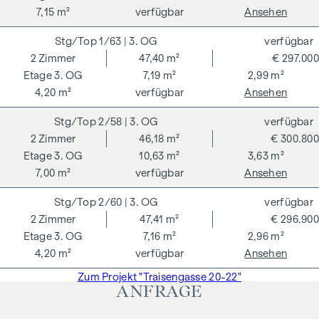
7,15 m²
verfügbar
Ansehen
1/63
| 3. OG
verfügbar
2
Zimmer
47,40 m²
€ 297.000
3. OG
7,19 m²
2,99 m²
4,20 m²
verfügbar
Ansehen
2/58
| 3. OG
verfügbar
2
Zimmer
46,18 m²
€ 300.800
3. OG
10,63 m²
3,63 m²
7,00 m²
verfügbar
Ansehen
2/60
| 3. OG
verfügbar
2
Zimmer
47,41 m²
€ 296.900
3. OG
7,16 m²
2,96 m²
4,20 m²
verfügbar
Ansehen
Zum Projekt "Traisengasse 20-22"
ANFRAGE