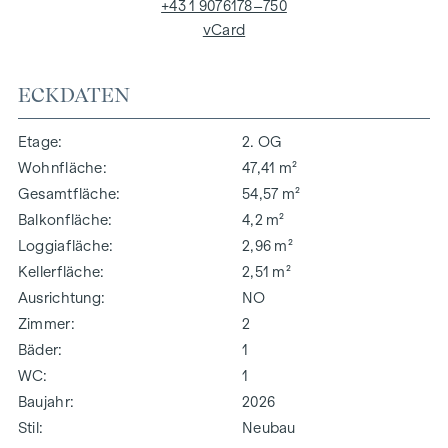
+43 1 9076178–750
vCard
ECKDATEN
Etage
2. OG
Wohnfläche
47,41 m²
Gesamtfläche
54,57 m²
Balkonfläche
4,2 m²
Loggiafläche
2,96 m²
Kellerfläche
2,51 m²
Ausrichtung
NO
Zimmer
2
Bäder
1
WC
1
Baujahr
2026
Stil
Neubau