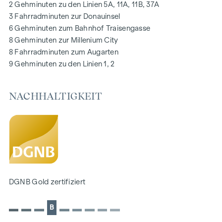
2 Gehminuten zu den Linien 5A, 11A, 11B, 37A
Digitale Gegensprechanlage und
3 Fahrradminuten zur Donauinsel
schwarzes Brett über Handyapp
6 Gehminuten zum Bahnhof Traisengasse
Smarte Hausverwaltungs-App „puck“
8 Gehminuten zur Millenium City
8 Fahrradminuten zum Augarten
HIGHLIGHTS
9 Gehminuten zu den Linien 1, 2
269 Eigentumswohnungen
1 bis 4 Zimmer mit Wohnflächen von ca. 38 bis 124 m2
NACHHALTIGKEIT
Gärten, Balkone, Loggien, Dachterrassen
Kleinkinderspielplatz und Gemeinschaftsraum
166 Tiefgaragenstellplätze
Ideal für Anleger und Eigennutzer
DGNB Gold Nachhaltigkeits-Vorzertifikat
Lage direkt an der malerischen Donau
NACHHALTIGKEIT
DGNB Gold zertifiziert
Im Mittelpunkt dieses Neubauprojekts stehen die
B
Erschaffung von nachhaltigem Lebensraum und das
Wohlbefinden der zukünftigen Bewohner. Neben der