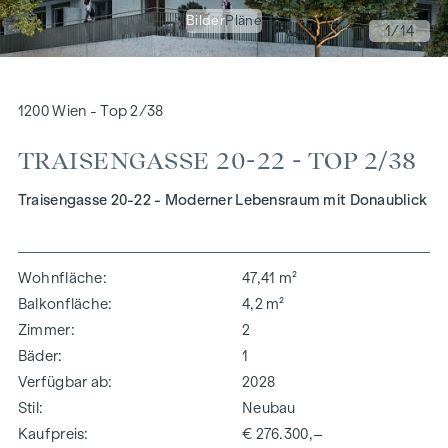
Bilder
Pläne
1
/14
1200 Wien - Top 2/38
TRAISENGASSE 20-22 - TOP 2/38
Traisengasse 20-22 - Moderner Lebensraum mit Donaublick
Wohnfläche
47,41 m²
Balkonfläche
4,2 m²
Zimmer
2
Bäder
1
Verfügbar ab
2028
Stil
Neubau
Kaufpreis
€ 276.300,–