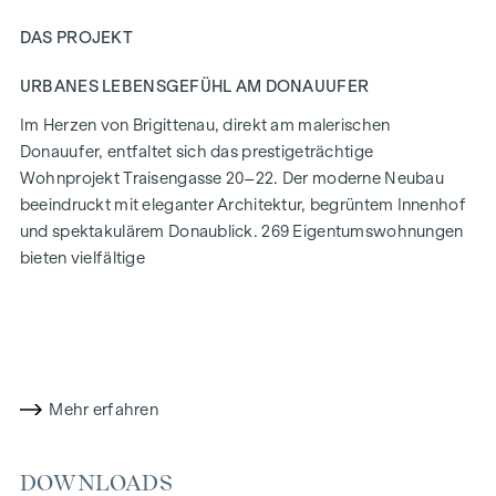
DAS PROJEKT
URBANES LEBENSGEFÜHL AM DONAUUFER
Im Herzen von Brigittenau, direkt am malerischen
Donauufer, entfaltet sich das prestigeträchtige
Wohnprojekt Traisengasse 20–22. Der moderne Neubau
beeindruckt mit eleganter Architektur, begrüntem Innenhof
und spektakulärem Donaublick. 269 Eigentumswohnungen
bieten vielfältige
Wohnmöglichkeiten für alle Lebensstile und Generationen.
Die Nähe zur Donauinsel und die schnelle Anbindung ans
Stadtzentrum versprechen ein privilegiertes Lebensgefühl in
einem der lebendigsten Bezirke Wiens.
Mehr erfahren
WOHNKOMFORT MIT CHARAKTER
In der Traisengasse 20–22 vereinen sich Ästhetik und
DOWNLOADS