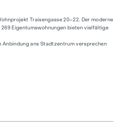
e Wohnprojekt Traisengasse 20–22. Der moderne
. 269 Eigentumswohnungen bieten vielfältige
lle Anbindung ans Stadtzentrum versprechen
ligenten Grundrissen, die von gemütlichen
ealen Lebensraum. Eichenparkettböden und
ltfreundliche Fernwärme, für ein behagliches
hoßwohnungen gewährleisten ein angenehmes