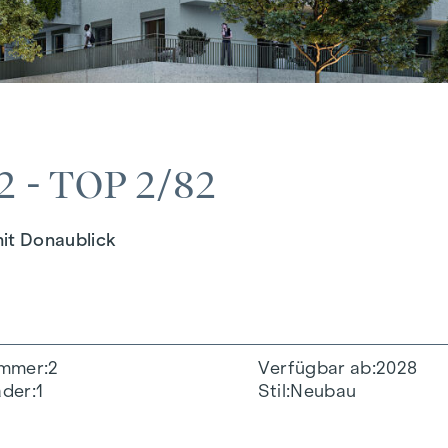
 - TOP 2/82
it Donaublick
immer
2
Verfügbar ab
2028
äder
1
Stil
Neubau