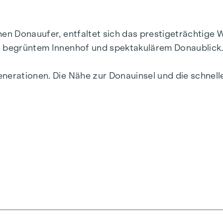
chen Donauufer, entfaltet sich das prestigeträchtig
r, begrüntem Innenhof und spektakulärem Donaublick
enerationen. Die Nähe zur Donauinsel und die schne
ebendigsten Bezirke Wiens.
ik und Funktionalität in jeder Wohneinheit. Mit intel
zimmerwohnungen reichen, finden hier alle ihren id
r, während die Fußbodenheizung, gespeist durch umwe
her Sonnenschutz und Klimaanlagen in den Dachgesc
.