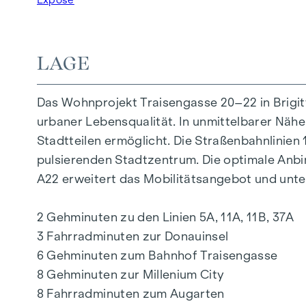
AUSSTATTUNG
Eichenparkettböden
Stilvolle Markenfliesen
LAGE
Außenliegender, elektrischer Sonnenschutz
Klimaanlage im DG
Das Wohnprojekt Traisengasse 20–22 in Brigi
Fußbodenheizung mittels Fernwärme
urbaner Lebensqualität. In unmittelbarer Nähe
Photovoltaikanlage am Dach
Stadtteilen ermöglicht. Die Straßenbahnlinie
Digitale Gegensprechanlage und
pulsierenden Stadtzentrum. Die optimale Anb
schwarzes Brett über Handyapp
A22 erweitert das Mobilitätsangebot und unter
Smarte Hausverwaltungs-App „puck“
2 Gehminuten zu den Linien 5A, 11A, 11B, 37A
HIGHLIGHTS
3 Fahrradminuten zur Donauinsel
269 Eigentumswohnungen
6 Gehminuten zum Bahnhof Traisengasse
1 bis 4 Zimmer mit Wohnflächen von ca. 38 b
8 Gehminuten zur Millenium City
Gärten, Balkone, Loggien, Dachterrassen
8 Fahrradminuten zum Augarten