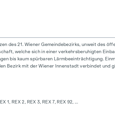
verkehrsberuhigten Einbahnstraße "Fahrbachgasse", 
t, verleiht dem Objekt den gewissen Charme mit all 
zen des 21. Wiener Gemeindebezirks, unweit des öff
schaft, welche sich in einer verkehrsberuhigten Einba
ngen bis kaum spürbaren Lärmbeeinträchtigung. Einm
lierverglasung
en Bezirk mit der Wiener Innenstadt verbindet und gle
ie äußere Beschattung
rreich
EX 1, REX 2, REX 3, REX 7, REX 92, ...
Pro"
, Außenbeleuchtung und Wasseranschluss