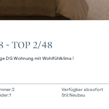
- TOP 2/48
ige DG Wohnung mit Wohlfühlklima !
immer
2
Verfügbar ab
sofort
äder
1
Stil
Neubau