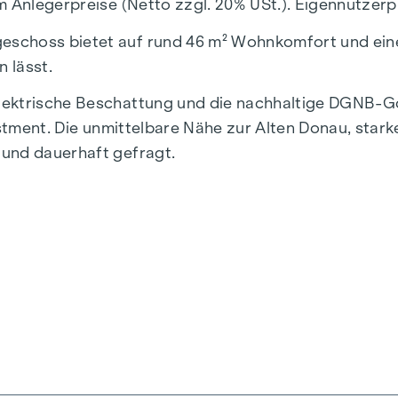
m Anlegerpreise (Netto zzgl. 20% USt.). Eigennutzerp
schoss bietet auf rund 46 m² Wohnkomfort und eine
n lässt.
ektrische Beschattung und die nachhaltige DGNB-Gold
estment. Die unmittelbare Nähe zur Alten Donau, star
 und dauerhaft gefragt.
 kompakt, hochwertig und mit bester Vermietungspers
ohnzimmer über Vorraum
roßen Terrasse
chwärmer, Waschmaschinen- und Trockneranschluss