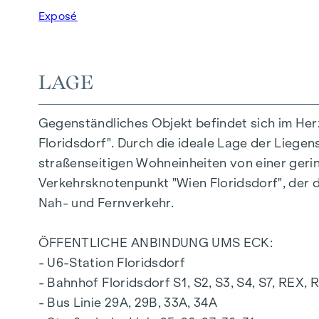
Terrasse (ca. 11 m²) mit Ost-Ausrichtung
Exposé
Kellerabteil im Untergeschoss
Der besonders günstig gelegene Standort der 
LAGE
angesiedelten Bildungseinrichtungen über geh
AUSSTATTUNG DER WOHNUNG
Gegenständliches Objekt befindet sich im Her
Floridsdorf". Durch die ideale Lage der Liegen
Klima-Split Gerät
straßenseitigen Wohneinheiten von einer geri
bodentiefe Holz-Alu-Fenster mit 3-fach Iso
Verkehrsknotenpunkt "Wien Floridsdorf", der d
elektrische Raffstores bzw. Rollläden für d
Nah- und Fernverkehr.
hochwertiger Eichenparkettboden aus Öste
Anschlüsse für Küche mit Starkstrom
ÖFFENTLICHE ANBINDUNG UMS ECK:
Feinsteinzeug der Firma Marazzi
- U6-Station Floridsdorf
Armaturen der Marke Dornbracht
- Bahnhof Floridsdorf S1, S2, S3, S4, S7, REX, R
Keramik in Bad und WC der Marke Laufen "
- Bus Linie 29A, 29B, 33A, 34A
Terrasse mit schönem Ausblick, Steckdose