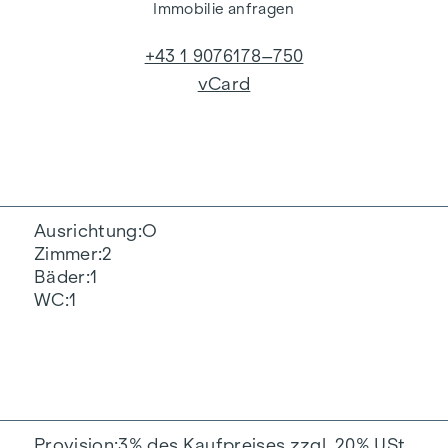
Immobilie anfragen
+43 1 9076178–750
vCard
Ausrichtung
O
Zimmer
2
Bäder
1
WC
1
Provision
3% des Kaufpreises zzgl. 20% USt.