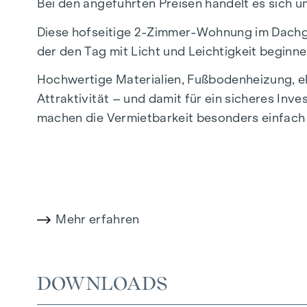
Bei den angeführten Preisen handelt es sich u
Diese hofseitige 2-Zimmer-Wohnung im Dachge
der den Tag mit Licht und Leichtigkeit beginne
Hochwertige Materialien, Fußbodenheizung, el
Attraktivität – und damit für ein sicheres Inv
machen die Vermietbarkeit besonders einfach
Ein stilvolles, zukunftssicheres Investment–
Die Raumaufteilung gliedert sich wie folgt:
Getrennt begehbares Schlafzimmer und W
Mehr erfahren
Klima-Splitgerät
helle Wohnküche mit direktem Zugang zur g
separates WC mit Handwaschbecken
DOWNLOADS
geräumiges Schlafzimmer
Bad mit Wanne, Handwaschbecken, Handtu