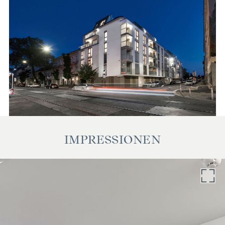
freibleibend zum Kauf angeboten. Oben angeführte
Angaben basieren auf Informationen und Unterlagen des
Eigentümers und sind unsererseits ohne Gewähr.
Als Vermittlungshonorar gelten die allgemeinen
Geschäftsbedingungen und die Verordnung für
Immobilienmakler des BM für Handel, Gewerbe und
Industrie, BGBL. 297/1996. Für den Fall, dass es
diesbezüglich zu einem entsprechenden Rechtsgeschäft
kommt, verrechnen wir Ihnen eine Vermittlungsprovision
von 3 Prozent der Kaufsumme zuzüglich der gesetzlichen
Mehrwertsteuer. Wir möchten noch darauf hinweisen, dass
IMPRESSIONEN
wir in einem wirtschaftlichen Naheverhältnis zur Verkäuferin
stehen.
Wir weisen darauf hin, dass zwischen dem Vermittler und
dem zu vermittelnden Dritten ein familiäres oder
wirtschaftliches Naheverhältnis besteht.
Der Vermittler ist als Doppelmakler tätig.