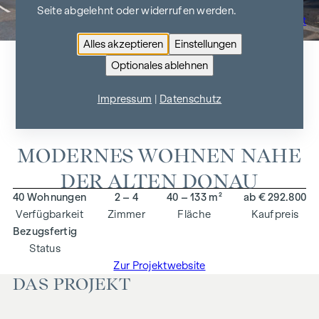
Seite abgelehnt oder widerrufen werden.
Zur Projektübersicht
Alles akzeptieren
Einstellungen
Optionales ablehnen
FAHRBACHGASSE 6-8
Impressum
|
Datenschutz
1210 Wien, Fahrbachgasse 6-8
MODERNES WOHNEN NAHE
DER ALTEN DONAU
40 Wohnungen
2 – 4
40 – 133 m²
ab € 292.800
Verfügbarkeit
Zimmer
Fläche
Kaufpreis
Bezugsfertig
Status
Zur Projektwebsite
DAS PROJEKT