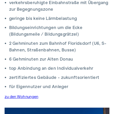
verkehrsberuhigte Einbahnstraße mit Übergang
verfügbar und beinhalten allesamt eine Freifläche in Form
zur Begegnungszone
von einer Loggia, einem Balkon, einem Eigengarten oder
geringe bis keine Lärmbelastung
einer Terrasse und einem versperrbaren Kellerabteil.
Weitere Infos entnehmen Sie gerne aus unserer Projekt-
Bildungseinrichtungen um die Ecke
Website:
www.fahrbachgasse6-8.at
(Bildungsmeile / Bildungsgrätzel)
VEREINBAREN SIE NOCH HEUTE EINEN
2 Gehminuten zum Bahnhof Floridsdorf (U6, S-
BESICHTIGUNGSTERMIN
Bahnen, Straßenbahnen, Busse)
6 Gehminuten zur Alten Donau
NEBENKOSTEN
top Anbindung an den Individualverkehr
Mit der Wohnungseigentumsbegründung,
Kaufvertragserrichtung, treuhändigen Abwicklung und
zertifiziertes Gebäude - zukunftsorientiert
grundbücherlichen Durchführung ist die
für Eigennutzer und Anleger
Rechtsanwaltskanzlei Tiefenthaler Gnesda, in 1010 Wien,
Rockgasse 6/6 beauftragt. Die Kosten für die angeführten
zu den Wohnungen
Dienstleistungen belaufen sich auf 1,5% zzgl. Umsatzsteuer.
Hinzu kommen die Beglaubigungskosten für die
Unterschriften. Dieses Objekt wird Ihnen unverbindlich und