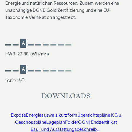
Energie und natürlichen Ressourcen. Zudem werden eine
unabhängige DGNB Gold Zertifizierung und eine EU-
Taxonomie Verifikation angestrebt.
A
HWB: 22,80 kWh/m²a
A
f
: 0,71
GEE
DOWNLOADS
Exposé
Energieausweis kurzform
Übersichtspläne KG u
Geschosspläne
Lageplan
Folder
ÖGNI Endzertifikat
Bau- und Ausstattungsbeschreibung