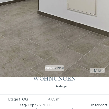
Bilder
Video
1
/13
WOHNUNGEN
Wohnen
Anlage
1. OG
4,05 m²
1/5
| 1. OG
reserviert