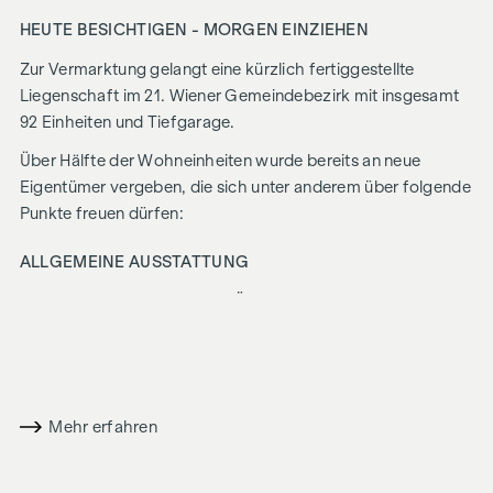
HEUTE BESICHTIGEN - MORGEN EINZIEHEN
Zur Vermarktung gelangt eine kürzlich fertiggestellte
Liegenschaft im 21. Wiener Gemeindebezirk mit insgesamt
92 Einheiten und Tiefgarage.
Über Hälfte der Wohneinheiten wurde bereits an neue
Eigentümer vergeben, die sich unter anderem über folgende
Punkte freuen dürfen:
ALLGEMEINE AUSSTATTUNG
Eichen-Parkettboden aus Österreich
hochwertige Feinsteinfliesen mit Dornbracht Armaturen
und Laufen "pro" Keramikausstattung
außenliegender, elektrischer Sonnenschutz
intelligente Gegensprechanlage (via App steuerbar)
Mehr erfahren
smartes Briefkastensystem mit Paketboxenanlage
Digitales Schwarzes Brett
Smarte Hausverwaltung - App „
puck
“