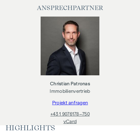
Fußbodenheizung über Fernwärme mit
ANSPRECHPARTNER
Einzelobjektabrechnung
Photovoltaikanlagen am Dach für die Allgemeinflächen
Gemeinschaftsraum für alle Bewohner (mit Kletterwand,
Tischfußball, Spieleecke, Sitzgelegenheiten,
vollausgestatteter Küche, Gemeinschaftsgarten
mit "Urban Gardening" Gemeinschaftsbeeten
Tiefgarage mit 41 KFZ und 2 Motorrad Abstellplätzen
Fahrrad- und Kinderwagenabstellraum
nachhaltiges Gebäude der Energieklasse A,
Niedrigenergiehaus
Christian Patronas
DGNB Gold zertifiziert
Immobilienvertrieb
Der besonders günstig gelegene Standort der
Projekt anfragen
verkehrsberuhigten Einbahnstraße "Fahrbachgasse", die
fließend in die Begegnungszone der dort angesiedelten
+43 1 9076178–750
Bildungseinrichtungen über geht, verleiht dem Objekt den
vCard
HIGHLIGHTS
gewissen Charme mit all seinen Vorzügen.
Die 47 freien Objekte sind noch in vielen Wohnungsgrößen