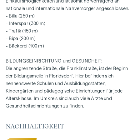
Einkaufsmöglichkeiten und ist somit hervorragend an
verfügbar und beinhalten allesamt eine Freifläche in Form
nationale und internationale Nahversorger angeschlossen.
von einer Loggia, einem Balkon, einem Eigengarten oder
- Billa (250 m)
einer Terrasse und einem versperrbaren Kellerabteil.
- Interspar (300 m)
- Trafik (150 m)
Weitere Infos entnehmen Sie gerne aus unserer
- Bipa (200 m)
- Bäckerei (100 m)
Projekt-Website:
www.fahrbachgasse6-8.at
VEREINBAREN SIE NOCH HEUTE EINEN
BILDUNGSEINRICHTUNG und GESUNDHEIT:
BESICHTIGUNGSTERMIN
Die angrenzende Straße, die Franklinstraße, ist der Beginn
der Bildungsmeile in Floridsdorf. Hier befinden sich
NACHHALTIGKEIT
nennenswerte Schulen und Ausbildungsstätten,
Kindergärten und pädagogische Einrichtungen für jede
Auch bei diesem Projekt der WINEGG Realitäten GmbH
Altersklasse. Im Umkreis sind auch viele Ärzte und
stehen die Erschaffung von nachhaltigem Lebensraum, das
Gesundheitseinrichtungen zu finden.
Wohlbefinden der zukünftigen Bewohner und die
Wertsteigerung der Immobilie im Mittelpunkt. Neben der
Optimierung der Nutzungsdauer achtet WINEGG bei der
NACHHALTIGKEIT
Projektrealisierung auf die Minimierung des Verbrauchs von
Energie und natürlichen Ressourcen. Zudem werden eine