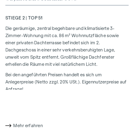
STIEGE 2 | TOP 51
Die geräumige, zentral begehbare und klimatisierte 3-
Zimmer-Wohnung mit ca. 86 m² Wohnnutzfläche sowie
einer privaten Dachterrasse befindet sich im 2.
Dachgeschoss in einer sehr verkehrsberuhigten Lage,
unweit vom Spitz entfernt. Großflächige Dachfenster
erhellen die Räume mit viel natürlichem Licht.
Bei den angeführten Preisen handelt es sich um
Anlegerpreise (Netto zzgl. 20% USt.). Eigennutzerpreise auf
Anfrage!
Die Raumaufteilung gliedert sich wie folgt:
Vorraum
separates WC
Badezimmer mit Badewanne, zwei Handwaschbecken
Mehr erfahren
und Waschmaschinenanschluss