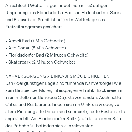
An schlecht Wetter Tagen findet man in fußläufiger
geringe bis keine Lärmbelastung
Umgebung das Floridsdorfer Bad, ein Hallenbad mit Sauna
Bildungseinrichtungen um die Ecke (Bildungsmeile /
und Brausebad. Somit ist bei jeder Wetterlage das
Bildungsgrätzel)
Freizeitprogramm gesichert.
2 Gehminuten zum Bahnhof Floridsdorf (U6, S-Bahnen,
Straßenbahnen, Busse)
- Angeli Bad (7 Min Gehweite)
6 Gehminuten zur Alten Donau
- Alte Donau (5 Min Gehweite)
top Anbindung an den Individualverkehr
- Floridsdorfer Bad (2 Minuten Gehweite)
zertifiziertes Gebäude - zukunftsorientiert
- Skaterpark (2 Minuten Gehweite)
für Eigennutzer und Anleger
intelligente Gegensprechanlage (via App steuerbar)
NAHVERSORGUNG / EINKAUFSMÖGLICHKEITEN:
smartes Briefkastensystem mit Paketboxenanlage
Dank der günstigen Lage sind führende Nahversorger wie
Digitales Schwarzes Brett und smarte Hausverwaltung -
zum Beispiel der Müller, Interspar, eine Trafik, Bäckereien in
App „
puck
“
in unmittelbarer Nähe des Objekts vorhanden. Auch nette
Gemeinschaftsraum für alle Bewohner (mit Kletterwand,
Cafés und Restaurants finden sich im Umkreis wieder, vor
Tischfußball, Spieleecke, Sitzgelegenheiten,
allem Richtung alte Donau sind sehr viele, nette Restaurants
vollausgestatteter Küche, Gemeinschaftsgarten
angesiedelt. Am Floridsdorfer Spitz (auf der anderen Seite
mit "Urban Gardening" Gemeinschaftsbeeten
des Bahnhofs) befinden sich alle relevanten
Die freien Objekte sind noch in allen Wohnungsgrößen