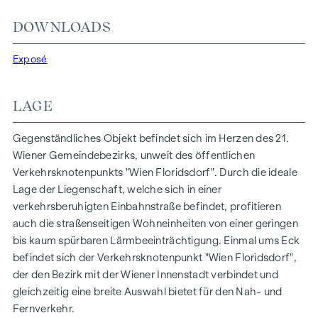
Abstellraum unter der Treppe
DOWNLOADS
Wohnküche (ca. 30 m²) mit direktem Zugang zur
Dachterrasse
Exposé
1. Schlafzimmer (ca. 24 m²)
2. Schlafzimmer (ca. 12 m²)
die innenliegende Treppe führt direkt zur privaten
LAGE
Dachterrasse (ca. 10,5 m²)
Gegenständliches Objekt befindet sich im Herzen des 21.
Der besonders günstig gelegene Standort der
Wiener Gemeindebezirks, unweit des öffentlichen
verkehrsberuhigten Einbahnstraße "Fahrbachgasse", die
Verkehrsknotenpunkts "Wien Floridsdorf". Durch die ideale
fließend in die Begegnungszone der dort angesiedelten
Lage der Liegenschaft, welche sich in einer
Bildungseinrichtungen über geht, verleiht dem Objekt den
verkehrsberuhigten Einbahnstraße befindet, profitieren
gewissen Charme mit all seinen Vorzügen.
auch die straßenseitigen Wohneinheiten von einer geringen
AUSSTATTUNG DER WOHNUNG
bis kaum spürbaren Lärmbeeinträchtigung. Einmal ums Eck
befindet sich der Verkehrsknotenpunkt "Wien Floridsdorf",
bodentiefe Holz-Alu-Fenster mit 3-fach Isolierverglasung
der den Bezirk mit der Wiener Innenstadt verbindet und
Klima-Split-Gerät
gleichzeitig eine breite Auswahl bietet für den Nah- und
elektrische Raffstores für die äußere Beschattung
Fernverkehr.
hochwertiger Echtholz Eichenparkettboden aus