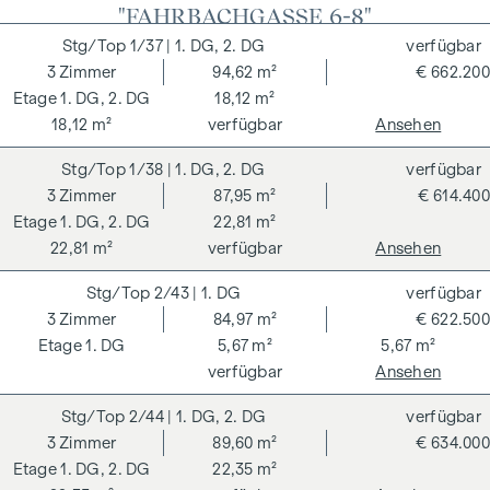
NEBENKOSTEN
"FAHRBACHGASSE 6-8"
Mit der Wohnungseigentumsbegründung,
1/37
| 1. DG, 2. DG
verfügbar
Kaufvertragserrichtung, treuhändigen Abwicklung und
3
Zimmer
94,62 m²
€ 662.200
grundbücherlichen Durchführung ist die
1. DG, 2. DG
18,12 m²
Rechtsanwaltskanzlei Tiefenthaler Gnesda beauftragt. Die
18,12 m²
verfügbar
Ansehen
Gesamtkosten für die angeführten Dienstleistungen
1/38
| 1. DG, 2. DG
verfügbar
belaufen sich auf 1,5% zzgl. Umsatzsteuer. Hinzu kommen
3
Zimmer
87,95 m²
€ 614.400
die Beglaubigungskosten für die Unterschriften.
1. DG, 2. DG
22,81 m²
Dieses Objekt wird Ihnen unverbindlich und freibleibend
22,81 m²
verfügbar
Ansehen
zum Kauf angeboten. Oben angeführte Angaben basieren
auf Informationen und Unterlagen des Eigentümers und sind
2/43
| 1. DG
verfügbar
unsererseits ohne Gewähr. Als Vermittlungshonorar gelten
3
Zimmer
84,97 m²
€ 622.500
die allgemeinen Geschäftsbedingungen und die Verordnung
1. DG
5,67 m²
5,67 m²
für Immobilienmakler des BM für Handel, Gewerbe und
verfügbar
Ansehen
Industrie, BGBL. 297/1996. Für den Fall, dass es
2/44
| 1. DG, 2. DG
verfügbar
diesbezüglich zu einem entsprechenden Rechtsgeschäft
3
Zimmer
89,60 m²
€ 634.000
kommt, verrechnen wir Ihnen eine Vermittlungsprovision
1. DG, 2. DG
22,35 m²
von 3 Prozent der Kaufsumme zuzüglich der gesetzlichen