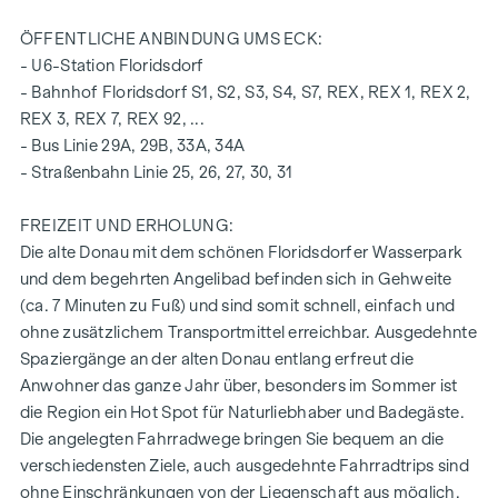
Österreich
ÖFFENTLICHE ANBINDUNG UMS ECK:
Anschlüsse für Küche mit Starkstrom
- U6-Station Floridsdorf
Feinsteinzeug 30 x 60 cm der Firma Marazzi
- Bahnhof Floridsdorf S1, S2, S3, S4, S7, REX, REX 1, REX 2,
Armaturen der Marke Dornbracht
REX 3, REX 7, REX 92, ...
Keramik in Bad und WC der Marke Laufen "Pro"
- Bus Linie 29A, 29B, 33A, 34A
Dachterrasse mit Steckdose, Außenbeleuchtung und
- Straßenbahn Linie 25, 26, 27, 30, 31
Wasseranschluss
Ein Garagenplatz in der hauseigenen Tiefgarage kann
FREIZEIT UND ERHOLUNG:
zusätzlich erworben werden.
Die alte Donau mit dem schönen Floridsdorfer Wasserpark
und dem begehrten Angelibad befinden sich in Gehweite
Näher Infos entnehmen Sie bitte aus unserer Projekt
(ca. 7 Minuten zu Fuß) und sind somit schnell, einfach und
Website
www.fahrbachgasse6-8.at
ohne zusätzlichem Transportmittel erreichbar. Ausgedehnte
Spaziergänge an der alten Donau entlang erfreut die
oder fragen Sie unser kompetentes Beratungsteam!
Anwohner das ganze Jahr über, besonders im Sommer ist
die Region ein Hot Spot für Naturliebhaber und Badegäste.
HIGHLIGHTS
Die angelegten Fahrradwege bringen Sie bequem an die
verschiedensten Ziele, auch ausgedehnte Fahrradtrips sind
verkehrsberuhigte Einbahnstraße mit Übergang zur
ohne Einschränkungen von der Liegenschaft aus möglich.
Begegnungszone