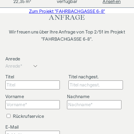
22,35 m²
verfügbar
Ansehen
Mehrwertsteuer. Wir möchten noch darauf hinweisen, dass
wir in einem wirtschaftlichen Naheverhältnis zur Verkäuferin
Zum Projekt "FAHRBACHGASSE 6-8"
ANFRAGE
stehen.
Wir weisen darauf hin, dass zwischen dem Vermittler und
Wir freuen uns über Ihre Anfrage von Top 2/51 im Projekt
dem zu vermittelnden Dritten ein familiäres oder
"FAHRBACHGASSE 6-8".
wirtschaftliches Naheverhältnis besteht.
Der Vermittler ist als Doppelmakler tätig.
Anrede
Titel
Titel nachgest.
Vorname
Nachname
Rückrufservice
E-Mail