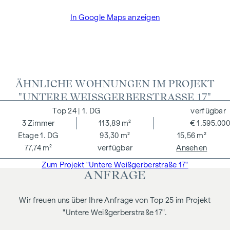
Terrasse
In Google Maps anzeigen
beeindruckende Raumhöhe von 2,75
NEBENKOSTEN
Der guten Ordnung halber halten wir fest, dass, sofern im
Angebot nicht anders vermerkt, bei erfolgreichem
ÄHNLICHE WOHNUNGEN IM PROJEKT
Abschlussfall eine Provision anfällt, die den in der
"UNTERE WEISSGERBERSTRASSE 17"
Immobilienmaklerverordnung BGBI. 262 und 297/1996
festgelegten Sätzen entspricht – das sind 3 % des
24
| 1. DG
verfügbar
Kaufpreises zzgl. 20 % USt. Diese Provisionspflicht besteht
3
Zimmer
113,89 m²
€ 1.595.000
auch dann, wenn Sie die Ihnen überlassenen Informationen
1. DG
93,30 m²
15,56 m²
an Dritte weitergeben. Es besteht ein wirtschaftliches
77,74 m²
verfügbar
Ansehen
Naheverhältnis zum Verkäufer. Wir weisen darauf hin, dass
Zum Projekt "Untere Weißgerberstraße 17"
wir als Doppelmakler tätig sind. Die Vertragserrichtung und
ANFRAGE
Treuhandabwicklung ist gebunden. Die Kosten betragen
voraussichtlich 1,5 % des Kaufpreises zzgl. 20 % USt. sowie
Wir freuen uns über Ihre Anfrage von Top 25 im Projekt
Barauslagen und Beglaubigung
"Untere Weißgerberstraße 17".
Wir weisen darauf hin, dass zwischen dem Vermittler und