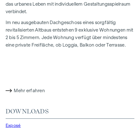
das urbanes Leben mit individuellem Gestaltungsspielraum
verbindet.
Im neu ausgebauten Dachgeschoss eines sorgfältig
revitalisierten Altbaus entstehen 9 exklusive Wohnungen mit
2 bis 5 Zimmern. Jede Wohnung verfügt über mindestens
eine private Freifläche, ob Loggia, Balkon oder Terrasse.
Sie haben die Möglichkeit, Ihre Ausstattung aus zahlreichen
Varianten frei zu kombinieren und sich so ein Zuhause zu
schaffen, das sich an Ihre Wünsche und Vorstellungen
anpasst. Dabei verschmelzen historischer Altbaucharme
und moderne Wohnstandards zu einem stimmigen
Mehr erfahren
Gesamtkonzept.
Freiraum zum Leben entfaltet sich hier drinnen wie draußen:
DOWNLOADS
in der individuellen Gestaltungsfreiheit Ihrer Wohnung und
vor der Haustür, mit dem Donaukanal für die morgendliche
Exposé
Laufrunde und dem Prater mit seinen vielfältigen
Freizeitmöglichkeiten.