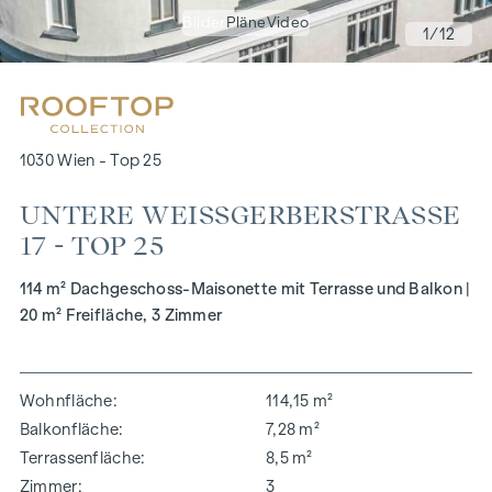
Bilder
Pläne
Video
1
/12
1030 Wien - Top 25
UNTERE WEISSGERBERSTRASSE 17
- TOP 25
114 m² Dachgeschoss-Maisonette mit Terrasse und Balkon |
20 m² Freifläche, 3 Zimmer
Wohnfläche
114,15 m²
Balkonfläche
7,28 m²
Terrassenfläche
8,5 m²
Zimmer
3