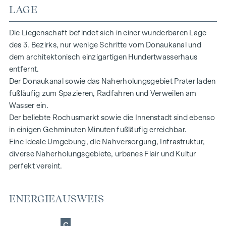
LAGE
Einzigartig bei diesem Projekt ist außerdem der Freiraum bei
der Gestaltung:
Die Liegenschaft befindet sich in einer wunderbaren Lage
Sie haben nun die Gelegenheit, Ihre Traumwohnung vom
des 3. Bezirks, nur wenige Schritte vom Donaukanal und
Plan weg zu erwerben und können somit über Gestaltung
dem architektonisch einzigartigen Hundertwasserhaus
und Ausstattung persönlich entscheiden.
entfernt.
Ihre Vorteile auf einen Blick:
Der Donaukanal sowie das Naherholungsgebiet Prater laden
fußläufig zum Spazieren, Radfahren und Verweilen am
exklusive Architektur– Raum für Ihre individuelle
Wasser ein.
Gestaltung
Der beliebte Rochusmarkt sowie die Innenstadt sind ebenso
traumhafte Aus- und Weitblicke über die Stadt.
in einigen Gehminuten Minuten fußläufig erreichbar.
Eine ideale Umgebung, die Nahversorgung, Infrastruktur,
HIGHLIGHTS
diverse Naherholungsgebiete, urbanes Flair und Kultur
9 exklusive Eigentumswohnungen
perfekt vereint.
2 – 5 Zimmer | Wohnflächen von ca. 45 – 186 m²
größere Varianten möglich (bis zu 400 m2)
ENERGIEAUSWEIS
Ihr Wohntraum in eigener Hand | Ausstattungslinien frei
kombinierbar
Raumhöhe von 2,72 m auf der oberen
C