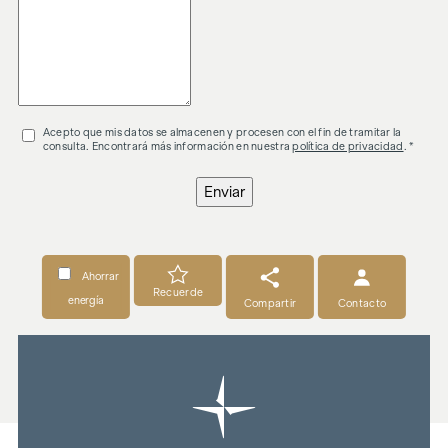
Acepto que mis datos se almacenen y procesen con el fin de tramitar la
consulta. Encontrará más información en nuestra
política de privacidad
. *
Enviar
Ahorrar
Recuerde
energía
Compartir
Contacto