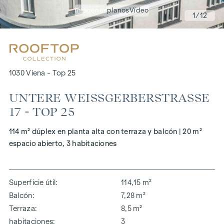
imágenes
planos
Vídeo
1
/12
1030 Viena - Top 25
UNTERE WEISSGERBERSTRASSE 17
- TOP 25
114 m² dúplex en planta alta con terraza y balcón | 20 m²
espacio abierto, 3 habitaciones
Superficie útil
114,15 m²
Balcón
7,28 m²
Terraza
8,5 m²
habitaciones
3