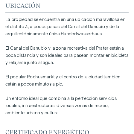
UBICACIÓN
diseño:
Ahora tiene la oportunidad de comprar el piso de sus sueños
La propiedad se encuentra en una ubicación maravillosa en
sobre plano, lo que le permite decidir personalmente el
el distrito 3, a pocos pasos del Canal del Danubio y de la
diseño y el mobiliario.
arquitectónicamente única Hundertwasserhaus.
Sus ventajas de un vistazo:
El Canal del Danubio y la zona recreativa del Prater están a
arquitectura exclusiva - espacio para su diseño individual
poca distancia y son ideales para pasear, montar en bicicleta
fantásticas vistas y panorámicas sobre la ciudad.
y relajarse junto al agua.
DESTACADOS
El popular Rochusmarkt y el centro de la ciudad también
9 exclusivos pisos de pleno dominio
están a pocos minutos a pie.
2 - 5 habitaciones | superficie habitable de aprox. 45 - 186
m²
Un entorno ideal que combina a la perfección servicios
Posibilidad de variantes más grandes (hasta 400 m²)
locales, infraestructuras, diversas zonas de recreo,
La casa de sus sueños en sus manos | Las líneas de
ambiente urbano y cultura.
mobiliario se pueden combinar libremente
Altura de la habitación de 2,72 m en el ático superior
CERTIFICADO ENERGÉTICO
Logias, balcones, terrazas y azoteas