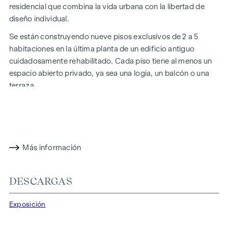
residencial que combina la vida urbana con la libertad de
diseño individual.
Se están construyendo nueve pisos exclusivos de 2 a 5
habitaciones en la última planta de un edificio antiguo
cuidadosamente rehabilitado. Cada piso tiene al menos un
espacio abierto privado, ya sea una logia, un balcón o una
terraza.
Tiene la oportunidad de combinar libremente su mobiliario
entre numerosas opciones y crear así un hogar que se
adapte a sus deseos e ideas. El encanto histórico de los
edificios antiguos y el nivel de vida moderno se funden en un
Más información
concepto global armonioso.
Aquí, el espacio vital se despliega tanto en el interior como
DESCARGAS
en el exterior: en la libertad de diseño individual de su piso y
en la puerta de su casa, con el Canal del Danubio para correr
Exposición
por las mañanas y el Prater con su amplia oferta de ocio.
Otra característica única de este proyecto es la libertad de