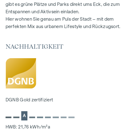
– Ihr persönlicher Rückzugsort erwartet Sie.
gibt es grüne Plätze und Parks direkt ums Eck, die zum
Entspannen und Aktivsein einladen.
HIGHLIGHTS
Hier wohnen Sie genau am Puls der Stadt – mit dem
perfekten Mix aus urbanem Lifestyle und Rückzugsort.
67 exklusive Eigentumswohnungen
Wohnflächen von ca. 30 bis 220 m²
2- bis 6-Zimmer
NACHHALTIGKEIT
Gärten, Balkone, Loggien oder Terrassen
26 Tiefgaragenstellplätze
Photovoltaik | Fernwärme
Gemeinschaftsflächen
Innenhof-Ruheoase
Nahversorger im Haus
DGNB Gold zertifiziert
AUSSTATTUNG
Eichenparkettboden
A
Bodentiefe Fenster
Fußbodenheizung
HWB: 21,76 kWh/m²a
Klimaanlage in den Dachgeschossen