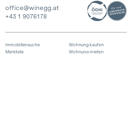
office@winegg.at
+43 1 9076178
Immobiliensuche
Wohnung kaufen
Merkliste
Wohnung mieten
Projekte
Gewerbeimmobilien
Ankauf
Zinshaus verkaufen
Referenzen
Expertise
Unternehmen
Karriere
Nachhaltigkeit
Kontakt
Mitarbeiterlogin
i
Energie sparen
© 2026 WINEGG Realitäten GmbH