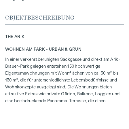
OBJEKTBESCHREIBUNG
THE ARIK
WOHNEN AM PARK - URBAN & GRÜN
In einer verkehrsberuhigten Sackgasse und direkt am Arik-
Brauer-Park gelegen entstehen 150 hochwertige
Eigentumswohnungen mit Wohnflächen von ca. 30 m² bis
130 m², die für unterschiedlichste Lebensbedürfnisse und
Wohnkonzepte ausgelegt sind. Die Wohnungen bieten
attraktive Extras wie private Gärten, Balkone, Loggien und
eine beeindruckende Panorama-Terrasse, die einen
atemberaubenden 360° Panoramablick über Wien eröffnet.
Mit großzügigen Raumhöhen schaffen wir ein offenes und
luftiges Wohngefühl. Darüber hinaus stehen
Tiefgaragenstellplätze zur Verfügung und moderne