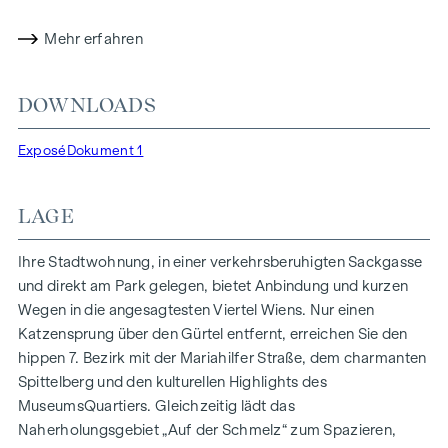
Energiekonzepte, wie Photovoltaik und Fernwärme,
Mehr erfahren
garantieren eine nachhaltige und effiziente
Energieversorgung. Hier wohnen Sie stilvoll,
zukunftsorientiert und überaus komfortabel.
DOWNLOADS
Mehr Infos unter:
WOHNEN AM PARK, 1160 Wien,
Exposé
Dokument 1
Herbststraße – Winegg
HIGHLIGHTS
LAGE
150 Eigentumswohnungen
Wohnflächen von ca. 30 bis 130 m²
Ihre Stadtwohnung, in einer verkehrsberuhigten Sackgasse
1- bis 4-Zimmerwohnungen
und direkt am Park gelegen, bietet Anbindung und kurzen
Gärten, Balkone, Loggien und Terrassen
Wegen in die angesagtesten Viertel Wiens. Nur einen
Großzügige Raumhöhen
Katzensprung über den Gürtel entfernt, erreichen Sie den
Tiefgaragenstellplätze | E-Mobilität
hippen 7. Bezirk mit der Mariahilfer Straße, dem charmanten
Innenhof Ruhelage
Spittelberg und den kulturellen Highlights des
Photovoltaikanlage am Dach
MuseumsQuartiers. Gleichzeitig lädt das
Gemeinschaftsraum
Naherholungsgebiet „Auf der Schmelz“ zum Spazieren,