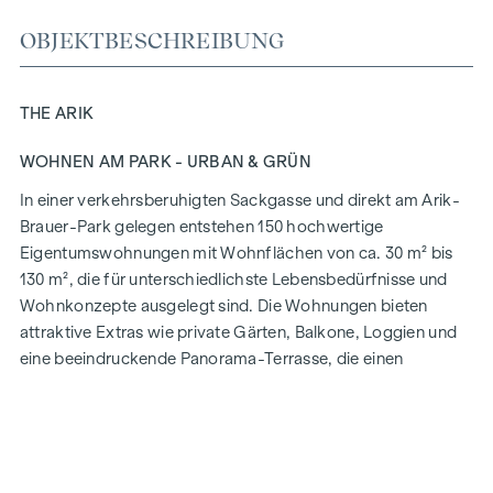
OBJEKTBESCHREIBUNG
THE ARIK
WOHNEN AM PARK - URBAN & GRÜN
In einer verkehrsberuhigten Sackgasse und direkt am Arik-
Brauer-Park gelegen entstehen 150 hochwertige
Eigentumswohnungen mit Wohnflächen von ca. 30 m² bis
130 m², die für unterschiedlichste Lebensbedürfnisse und
Wohnkonzepte ausgelegt sind. Die Wohnungen bieten
attraktive Extras wie private Gärten, Balkone, Loggien und
eine beeindruckende Panorama-Terrasse, die einen
atemberaubenden 360° Panoramablick über Wien eröffnet.
Mit großzügigen Raumhöhen schaffen wir ein offenes und
luftiges Wohngefühl. Darüber hinaus stehen
Tiefgaragenstellplätze zur Verfügung und moderne
Energiekonzepte, wie Photovoltaik und Fernwärme,