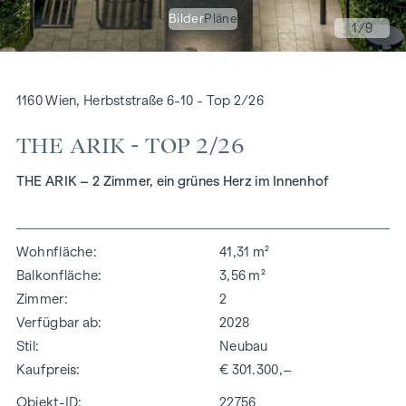
Bilder
Pläne
1
/9
1160 Wien, Herbststraße 6-10 - Top 2/26
THE ARIK - TOP 2/26
THE ARIK – 2 Zimmer, ein grünes Herz im Innenhof
Wohnfläche
41,31 m²
Balkonfläche
3,56 m²
Zimmer
2
Verfügbar ab
2028
Stil
Neubau
Kaufpreis
€ 301.300,–
Objekt-ID:
22756