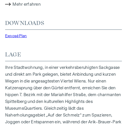
Mehr erfahren
garantieren eine nachhaltige und effiziente
Energieversorgung. Hier wohnen Sie stilvoll,
zukunftsorientiert und überaus komfortabel.
DOWNLOADS
Mehr Infos unter:
WOHNEN AM PARK, 1160 Wien,
Exposé
Plan
Herbststraße – Winegg
HIGHLIGHTS
LAGE
150 Eigentumswohnungen
Wohnflächen von ca. 30 bis 130 m²
Ihre Stadtwohnung, in einer verkehrsberuhigten Sackgasse
1- bis 4-Zimmerwohnungen
und direkt am Park gelegen, bietet Anbindung und kurzen
Gärten, Balkone, Loggien und Terrassen
Wegen in die angesagtesten Viertel Wiens. Nur einen
Großzügige Raumhöhen
Katzensprung über den Gürtel entfernt, erreichen Sie den
Tiefgaragenstellplätze | E-Mobilität
hippen 7. Bezirk mit der Mariahilfer Straße, dem charmanten
Innenhof Ruhelage
Spittelberg und den kulturellen Highlights des
Photovoltaikanlage am Dach
MuseumsQuartiers. Gleichzeitig lädt das
Gemeinschaftsraum
Naherholungsgebiet „Auf der Schmelz“ zum Spazieren,
Joggen oder Entspannen ein, während der Arik-Brauer-Park
ZUHAUSE ANKOMMEN