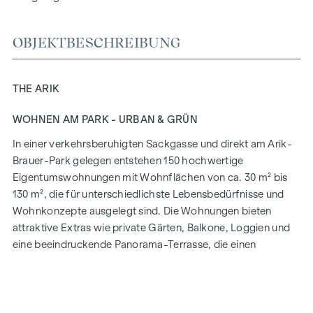
OBJEKTBESCHREIBUNG
THE ARIK
WOHNEN AM PARK - URBAN & GRÜN
In einer verkehrsberuhigten Sackgasse und direkt am Arik-
Brauer-Park gelegen entstehen 150 hochwertige
Eigentumswohnungen mit Wohnflächen von ca. 30 m² bis
130 m², die für unterschiedlichste Lebensbedürfnisse und
Wohnkonzepte ausgelegt sind. Die Wohnungen bieten
attraktive Extras wie private Gärten, Balkone, Loggien und
eine beeindruckende Panorama-Terrasse, die einen
atemberaubenden 360° Panoramablick über Wien eröffnet.
Mit großzügigen Raumhöhen schaffen wir ein offenes und
luftiges Wohngefühl. Darüber hinaus stehen
Tiefgaragenstellplätze zur Verfügung und moderne