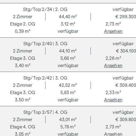
Naheverhältnis zum Verkäufer. Wir weisen darauf hin, dass
2/34
| 2. OG
verfügbar
wir als Doppelmakler tätig sind. Die Vertragserrichtung und
2
Zimmer
44,40 m²
€ 299.300
Treuhandabwicklung ist gebunden an ARNOLD
2. OG
3,12 m²
2,73 m²
Rechtsanwälte GmbH, Stoß im Himmel 1, 1010 Wien. Die
0,39 m²
verfügbar
Ansehen
Kosten betragen 1,5 % des Kaufpreises zzgl. 20 % USt. sowie
Barauslagen und Beglaubigung.
2/40
| 3. OG
verfügbar
2
Zimmer
44,10 m²
€ 304.100
**Der Verkäufer übernimmt befristet die
3. OG
5,66 m²
2,26 m²
Vertragserrichtungskosten in Höhe von 1,5 % des
3,40 m²
verfügbar
Ansehen
Kaufpreises zzgl. 20 % USt. Gültig bis 31.07.2026.
Wir weisen darauf hin, dass zwischen dem Vermittler und
2/42
| 3. OG
verfügbar
dem zu vermittelnden Dritten ein familiäres oder
2
Zimmer
42,52 m²
€ 309.400
wirtschaftliches Naheverhältnis besteht.
3. OG
5,83 m²
2,33 m²
3,50 m²
verfügbar
Ansehen
Der Vermittler ist als Doppelmakler tätig.
2/57
| 4. OG
verfügbar
2
Zimmer
43,01 m²
€ 309.800
4. OG
5,78 m²
2,73 m²
3,05 m²
verfügbar
Ansehen