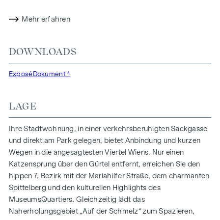
Energiekonzepte, wie Photovoltaik und Fernwärme,
Mehr erfahren
garantieren eine nachhaltige und effiziente
Energieversorgung. Hier wohnen Sie stilvoll,
zukunftsorientiert und überaus komfortabel.
DOWNLOADS
Mehr Infos unter:
WOHNEN AM PARK, 1160 Wien,
Exposé
Dokument 1
Herbststraße – Winegg
HIGHLIGHTS
LAGE
150 Eigentumswohnungen
Wohnflächen von ca. 30 bis 130 m²
Ihre Stadtwohnung, in einer verkehrsberuhigten Sackgasse
1- bis 4-Zimmerwohnungen
und direkt am Park gelegen, bietet Anbindung und kurzen
Gärten, Balkone, Loggien und Terrassen
Wegen in die angesagtesten Viertel Wiens. Nur einen
Großzügige Raumhöhen
Katzensprung über den Gürtel entfernt, erreichen Sie den
Tiefgaragenstellplätze | E-Mobilität
hippen 7. Bezirk mit der Mariahilfer Straße, dem charmanten
Innenhof Ruhelage
Spittelberg und den kulturellen Highlights des
Photovoltaikanlage am Dach
MuseumsQuartiers. Gleichzeitig lädt das
Gemeinschaftsraum
Naherholungsgebiet „Auf der Schmelz“ zum Spazieren,