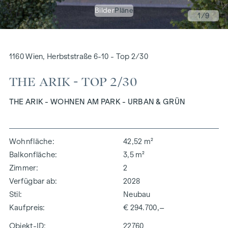
Bilder
Pläne
1
/9
1160 Wien, Herbststraße 6-10 - Top 2/30
THE ARIK - TOP 2/30
THE ARIK - WOHNEN AM PARK - URBAN & GRÜN
Wohnfläche
42,52 m²
Balkonfläche
3,5 m²
Zimmer
2
Verfügbar ab
2028
Stil
Neubau
Kaufpreis
€ 294.700,–
Objekt-ID:
22760