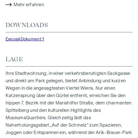
Mehr erfahren
garantieren eine nachhaltige und effiziente
Energieversorgung. Hier wohnen Sie stilvoll,
zukunftsorientiert und überaus komfortabel.
DOWNLOADS
Mehr Infos unter:
WOHNEN AM PARK, 1160 Wien,
Exposé
Dokument 1
Herbststraße – Winegg
HIGHLIGHTS
LAGE
150 Eigentumswohnungen
Wohnflächen von ca. 30 bis 130 m²
Ihre Stadtwohnung, in einer verkehrsberuhigten Sackgasse
1- bis 4-Zimmerwohnungen
und direkt am Park gelegen, bietet Anbindung und kurzen
Gärten, Balkone, Loggien und Terrassen
Wegen in die angesagtesten Viertel Wiens. Nur einen
Großzügige Raumhöhen
Katzensprung über den Gürtel entfernt, erreichen Sie den
Tiefgaragenstellplätze | E-Mobilität
hippen 7. Bezirk mit der Mariahilfer Straße, dem charmanten
Innenhof Ruhelage
Spittelberg und den kulturellen Highlights des
Photovoltaikanlage am Dach
MuseumsQuartiers. Gleichzeitig lädt das
Gemeinschaftsraum
Naherholungsgebiet „Auf der Schmelz“ zum Spazieren,
Joggen oder Entspannen ein, während der Arik-Brauer-Park
ZUHAUSE ANKOMMEN