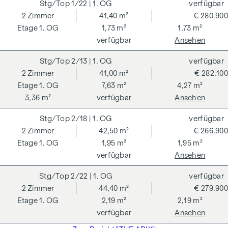
1/22
| 1. OG
verfügbar
wir als Doppelmakler tätig sind. Die Vertragserrichtung und
2
Zimmer
41,40 m²
€ 280.900
Treuhandabwicklung ist gebunden an ARNOLD
1. OG
1,73 m²
1,73 m²
Rechtsanwälte GmbH, Stoß im Himmel 1, 1010 Wien. Die
verfügbar
Ansehen
Kosten betragen 1,5 % des Kaufpreises zzgl. 20 % USt. sowie
Barauslagen und Beglaubigung.
2/13
| 1. OG
verfügbar
2
Zimmer
41,00 m²
€ 282.100
**Der Verkäufer übernimmt befristet die
1. OG
7,63 m²
4,27 m²
Vertragserrichtungskosten in Höhe von 1,5 % des
3,36 m²
verfügbar
Ansehen
Kaufpreises zzgl. 20 % USt. Gültig bis 31.07.2026.
Wir weisen darauf hin, dass zwischen dem Vermittler und
2/18
| 1. OG
verfügbar
dem zu vermittelnden Dritten ein familiäres oder
2
Zimmer
42,50 m²
€ 266.900
wirtschaftliches Naheverhältnis besteht.
1. OG
1,95 m²
1,95 m²
verfügbar
Ansehen
Der Vermittler ist als Doppelmakler tätig.
2/22
| 1. OG
verfügbar
2
Zimmer
44,40 m²
€ 279.900
1. OG
2,19 m²
2,19 m²
verfügbar
Ansehen