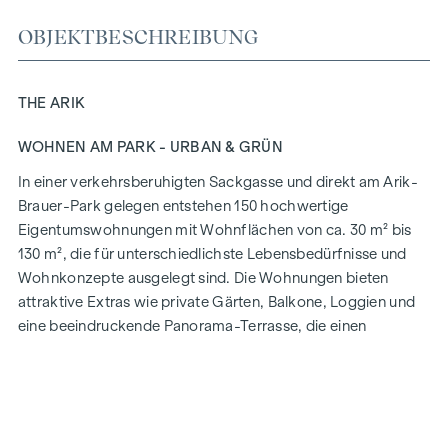
OBJEKTBESCHREIBUNG
THE ARIK
WOHNEN AM PARK - URBAN & GRÜN
In einer verkehrsberuhigten Sackgasse und direkt am Arik-
Brauer-Park gelegen entstehen 150 hochwertige
Eigentumswohnungen mit Wohnflächen von ca. 30 m² bis
130 m², die für unterschiedlichste Lebensbedürfnisse und
Wohnkonzepte ausgelegt sind. Die Wohnungen bieten
attraktive Extras wie private Gärten, Balkone, Loggien und
eine beeindruckende Panorama-Terrasse, die einen
atemberaubenden 360° Panoramablick über Wien eröffnet.
Mit großzügigen Raumhöhen schaffen wir ein offenes und
luftiges Wohngefühl. Darüber hinaus stehen
Tiefgaragenstellplätze zur Verfügung und moderne
Energiekonzepte, wie Photovoltaik und Fernwärme,