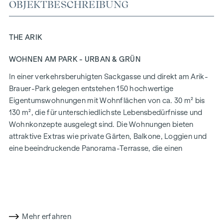
OBJEKTBESCHREIBUNG
THE ARIK
WOHNEN AM PARK - URBAN & GRÜN
In einer verkehrsberuhigten Sackgasse und direkt am Arik-
Brauer-Park gelegen entstehen 150 hochwertige
Eigentumswohnungen mit Wohnflächen von ca. 30 m² bis
130 m², die für unterschiedlichste Lebensbedürfnisse und
Wohnkonzepte ausgelegt sind. Die Wohnungen bieten
attraktive Extras wie private Gärten, Balkone, Loggien und
eine beeindruckende Panorama-Terrasse, die einen
atemberaubenden 360° Panoramablick über Wien eröffnet.
Mit großzügigen Raumhöhen schaffen wir ein offenes und
luftiges Wohngefühl. Darüber hinaus stehen
Tiefgaragenstellplätze zur Verfügung und moderne
Energiekonzepte, wie Photovoltaik und Fernwärme,
Mehr erfahren
garantieren eine nachhaltige und effiziente