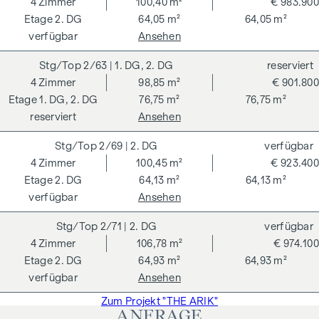
4
Zimmer
100,40 m²
€ 983.900
Treuhandabwicklung ist gebunden an ARNOLD
2. DG
64,05 m²
64,05 m²
Rechtsanwälte GmbH, Stoß im Himmel 1, 1010 Wien. Die
verfügbar
Ansehen
Kosten betragen 1,5 % des Kaufpreises zzgl. 20 % USt. sowie
Barauslagen und Beglaubigung.
2/63
| 1. DG, 2. DG
reserviert
4
Zimmer
98,85 m²
€ 901.800
**Der Verkäufer übernimmt befristet die
1. DG, 2. DG
76,75 m²
76,75 m²
Vertragserrichtungskosten in Höhe von 1,5 % des
reserviert
Ansehen
Kaufpreises zzgl. 20 % USt. Gültig bis 31.07.2026.
Wir weisen darauf hin, dass zwischen dem Vermittler und
2/69
| 2. DG
verfügbar
dem zu vermittelnden Dritten ein familiäres oder
4
Zimmer
100,45 m²
€ 923.400
wirtschaftliches Naheverhältnis besteht.
2. DG
64,13 m²
64,13 m²
verfügbar
Ansehen
Der Vermittler ist als Doppelmakler tätig.
2/71
| 2. DG
verfügbar
4
Zimmer
106,78 m²
€ 974.100
2. DG
64,93 m²
64,93 m²
verfügbar
Ansehen
Zum Projekt "THE ARIK"
ANFRAGE