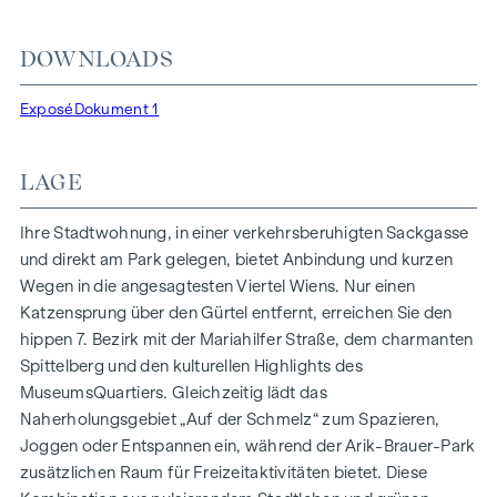
Energieversorgung. Hier wohnen Sie stilvoll,
zukunftsorientiert und überaus komfortabel.
DOWNLOADS
Mehr Infos unter:
WOHNEN AM PARK, 1160 Wien,
Exposé
Dokument 1
Herbststraße – Winegg
HIGHLIGHTS
LAGE
150 Eigentumswohnungen
Wohnflächen von ca. 30 bis 130 m²
Ihre Stadtwohnung, in einer verkehrsberuhigten Sackgasse
1- bis 4-Zimmerwohnungen
und direkt am Park gelegen, bietet Anbindung und kurzen
Gärten, Balkone, Loggien und Terrassen
Wegen in die angesagtesten Viertel Wiens. Nur einen
Großzügige Raumhöhen
Katzensprung über den Gürtel entfernt, erreichen Sie den
Tiefgaragenstellplätze | E-Mobilität
hippen 7. Bezirk mit der Mariahilfer Straße, dem charmanten
Innenhof Ruhelage
Spittelberg und den kulturellen Highlights des
Photovoltaikanlage am Dach
MuseumsQuartiers. Gleichzeitig lädt das
Gemeinschaftsraum
Naherholungsgebiet „Auf der Schmelz“ zum Spazieren,
Joggen oder Entspannen ein, während der Arik-Brauer-Park
ZUHAUSE ANKOMMEN
zusätzlichen Raum für Freizeitaktivitäten bietet. Diese