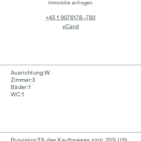
Immobilie anfragen
+43 1 9076178–760
vCard
Ausrichtung
W
Zimmer
3
Bäder
1
WC
1
Provision
3% des Kaufpreises zzgl. 20% USt.