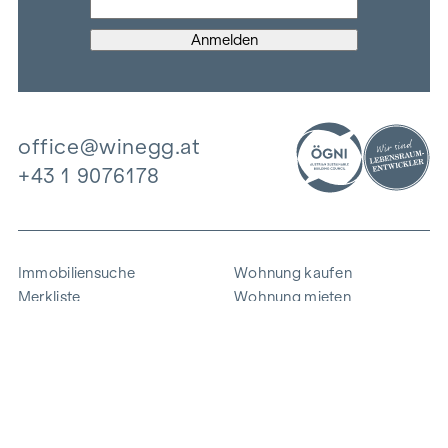
office@winegg.at
+43 1 9076178
Immobiliensuche
Wohnung kaufen
Merkliste
Wohnung mieten
Projekte
Gewerbeimmobilien
Ankauf
Zinshaus verkaufen
Referenzen
Expertise
Unternehmen
Karriere
Nachhaltigkeit
Kontakt
Mitarbeiterlogin