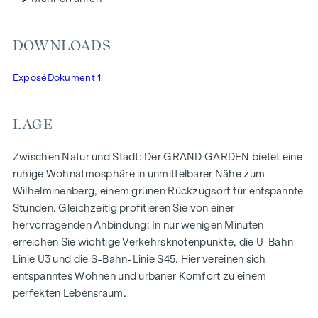
sowie einen reduzierten CO2-Fußabdruck, sondern auch
hohe Standards bei Luftqualität, Akustik und
DOWNLOADS
Lichtverhältnissen. Die BewohnerInnen profitieren von der
idealen Lage, nur wenige Gehminuten von den U3-Stationen
Exposé
Dokument 1
„Ottakring“ und „Kendlerstraße“ entfernt, die eine direkte
Verbindung ins Stadtzentrum ermöglichen.
LAGE
NATUR UND LEBENSQUALITÄT
Das absolute Highlight des Wohnprojekts GRAND GARDEN
Zwischen Natur und Stadt: Der GRAND GARDEN bietet eine
ist die rund 1.000 m² große Innenhof-Ruheoase – ein
ruhige Wohnatmosphäre in unmittelbarer Nähe zum
einzigartiger Rückzugsort für alle Generationen. Hier trifft
Wilhelminenberg, einem grünen Rückzugsort für entspannte
Natur auf urbanes Wohnen und schafft eine
Stunden. Gleichzeitig profitieren Sie von einer
außergewöhnliche Lebensqualität.
hervorragenden Anbindung: In nur wenigen Minuten
erreichen Sie wichtige Verkehrsknotenpunkte, die U-Bahn-
Die Gemeinschaftsplätze mit Bänken und Tischen laden
Linie U3 und die S-Bahn-Linie S45. Hier vereinen sich
zum entspannten Ver-weilen ein und bieten einen
entspanntes Wohnen und urbaner Komfort zu einem
naturnahen Treffpunkt für alle Generationen. Ein
perfekten Lebensraum.
einladender Kinderspielbereich bietet unbeschwerte
Stunden und glückliche Kindermomente – direkt in der