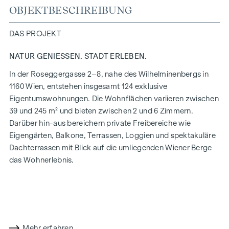
OBJEKTBESCHREIBUNG
DAS PROJEKT
NATUR GENIESSEN. STADT ERLEBEN.
In der Roseggergasse 2–8, nahe des Wilhelminenbergs in
1160 Wien, entstehen insgesamt 124 exklusive
Eigentumswohnungen. Die Wohnflächen variieren zwischen
39 und 245 m² und bieten zwischen 2 und 6 Zimmern.
Darüber hin-aus bereichern private Freibereiche wie
Eigengärten, Balkone, Terrassen, Loggien und spektakuläre
Dachterrassen mit Blick auf die umliegenden Wiener Berge
das Wohnerlebnis.
Ein Gemeinschaftsgarten in absoluter Innenhof-Ruhelage
bietet Möglichkeiten für Urban Gardening. Dieses
Wohnprojekt hat bereits das Vorzertifikat der DGNB in Gold
(Deutsche Gesellschaft für Nachhaltiges Bauen) erhalten.
Die Immobilie bietet nicht nur niedrigere Energiekosten
Mehr erfahren