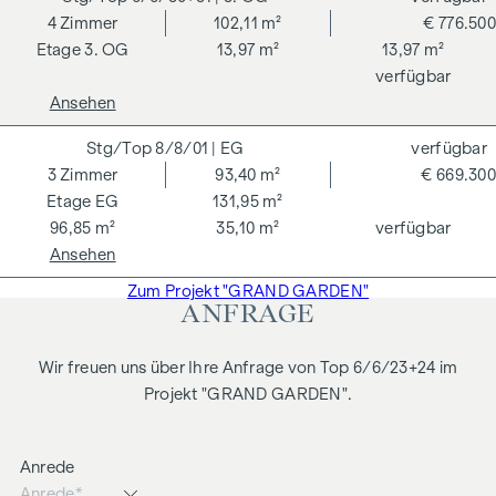
machen eine gesamtheitliche Nachhaltigkeitsstrategie
4
Zimmer
102,11 m²
€ 776.500
transparent. Der Käufer einer DGNB (Deutsche Gesellschaft
3. OG
13,97 m²
13,97 m²
für Nachhaltiges Bauen) zertifizierten Eigentumswohnung
verfügbar
profitiert von verschiedenen Vorteilen, die sich auf
Ansehen
ökologische, ökonomische und soziokulturelle Aspekte
8/8/01
| EG
verfügbar
erstrecken. Auf der nächsten Seite finden Sie einige der
3
Zimmer
93,40 m²
€ 669.300
Kernvorteile.
EG
131,95 m²
NEBENKOSTEN
96,85 m²
35,10 m²
verfügbar
Ansehen
Der guten Ordnung halber halten wir fest, dass, sofern im
Angebot nicht anders vermerkt, bei erfolgreichem
Zum Projekt "GRAND GARDEN"
ANFRAGE
Abschlussfall eine Provision anfällt, die den in der
Immobilienmaklerverordnung BGBI. 262 und 297/1996
Wir freuen uns über Ihre Anfrage von Top 6/6/23+24 im
festgelegten Sätzen entspricht – das sind 3 % des
Projekt "GRAND GARDEN".
Kaufpreises zzgl. 20 % USt. Diese Provisionspflicht besteht
auch dann, wenn Sie die Ihnen überlassenen Informationen
an Dritte weitergeben. Es besteht ein wirtschaftliches
Anrede
Naheverhältnis zum Verkäufer. Wir weisen darauf hin, dass