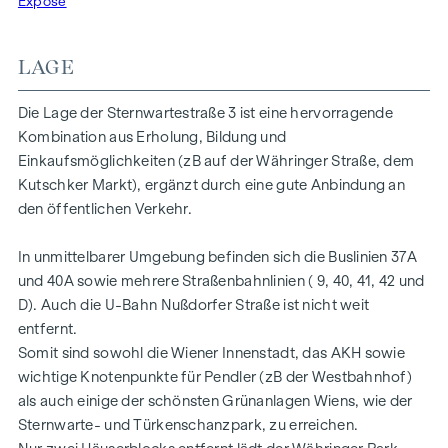
Exposé
Schlafzimmer. Die zweite Ebene verfügt neben der
geräumigen Wohnküche mit tollen Glasfronten Richtung
Semperstraße und einer hofseitigen Terrasse über ein
LAGE
weiteres Badezimmer mit Toilette und ein hofseitiges
Schlafzimmer.
Die Lage der Sternwartestraße 3 ist eine hervorragende
Die Wohnung ist nach Osten und nach Westen ausgerichtet
Kombination aus Erholung, Bildung und
und bietet somit eine optimale Lichtsituation.
Einkaufsmöglichkeiten (zB auf der Währinger Straße, dem
Kutschker Markt), ergänzt durch eine gute Anbindung an
AUSSTATTUNGSHIGHLIGHTS
den öffentlichen Verkehr.
- Luft-Wasser-Wärmepumpe für Heizen, Kühlen und
In unmittelbarer Umgebung befinden sich die Buslinien 37A
Warmwasseraufbereitung
und 40A sowie mehrere Straßenbahnlinien ( 9, 40, 41, 42 und
- Photovoltaikanlage zur Warmwasseraufbereitung sowie
D). Auch die U-Bahn Nußdorfer Straße ist nicht weit
für die Beleuchtung der Allgemeinteile
entfernt.
Somit sind sowohl die Wiener Innenstadt, das AKH sowie
- Wärmedämmung der Hoffassade
wichtige Knotenpunkte für Pendler (zB der Westbahnhof)
- Smart Home-System
als auch einige der schönsten Grünanlagen Wiens, wie der
Sternwarte- und Türkenschanzpark, zu erreichen.
- Klimaanlage