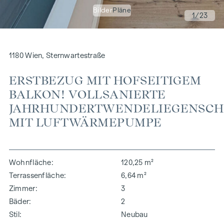
Bilder
Pläne
1
/23
1180 Wien, Sternwartestraße
ERSTBEZUG MIT HOFSEITIGEM
BALKON! VOLLSANIERTE
JAHRHUNDERTWENDELIEGENSCH
MIT LUFTWÄRMEPUMPE
Wohnfläche
120,25 m²
Terrassenfläche
6,64 m²
Zimmer
3
Bäder
2
Stil
Neubau