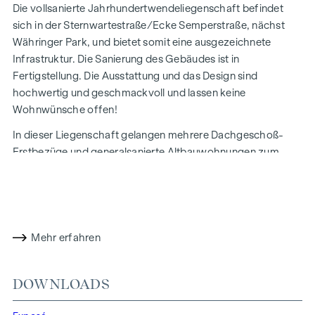
Die vollsanierte Jahrhundertwendeliegenschaft befindet
sich in der Sternwartestraße/Ecke Semperstraße, nächst
Währinger Park, und bietet somit eine ausgezeichnete
Infrastruktur. Die Sanierung des Gebäudes ist in
Fertigstellung. Die Ausstattung und das Design sind
hochwertig und geschmackvoll und lassen keine
Wohnwünsche offen!
In dieser Liegenschaft gelangen mehrere Dachgeschoß-
Erstbezüge und generalsanierte Altbauwohnungen zum
Kauf.
WOHNUNGSBESCHREIBUNG
Der Drei-Zimmer-Erstbezug befindet sich im 1.
Mehr erfahren
Dachgeschoß und bietet über 120 qm Wohnfläche auf zwei
Ebenen und eine hofseitige Terrasse mit rund 7 qm.
DOWNLOADS
Auf der ersten Ebene befinden sich das Vorzimmer, ein
Badezimmer, ein separates WC, eine Abstellraum und ein