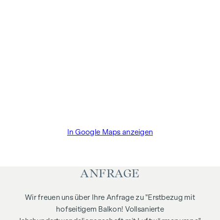
Wohnkomfort mit modernster Technik. Genießen Sie den
Vorteil einer Heizung- und Warmwasseraufbereitung OHNE
GAS!
Wir freuen uns schon, Ihnen die Besonderheiten dieser
Objekte im Zuge einer persönlichen Besichtigung
präsentieren zu dürfen!
NEBENKOSTEN
Die Vertragserrichtung und Treuhandabwicklung ist
gebunden an die Kanzlei Sauerzopf und Partner in 1010
Wien, Laurenzerberg 1/28.
In Google Maps anzeigen
Der guten Ordnung halber halten wir fest, dass, sofern im
Angebot nicht anders vermerkt, bei erfolgreichem
ANFRAGE
Abschlussfall eine Provision anfällt, die den in der
Immobilienmaklerverordnung BGBI. 262 und 297/1996
festgelegten Sätzen entspricht – das sind 3 % des
Wir freuen uns über Ihre Anfrage zu "Erstbezug mit
Kaufpreises zzgl. 20 % USt. Diese Provisionspflicht besteht
hofseitigem Balkon! Vollsanierte
auch dann, wenn Sie die Ihnen überlassenen Informationen