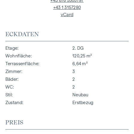
+43 676 5505797
+43 1 3157280
vCard
ECKDATEN
Etage
2. DG
Wohnfläche
120,25 m²
Terrassenfläche
6,64 m²
Zimmer
3
Bäder
2
WC
2
Stil
Neubau
Zustand
Erstbezug
PREIS