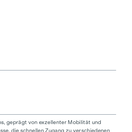
ligenten Grundrissen, die von gemütlichen
ealen Lebensraum. Eichenparkettböden und
ltfreundliche Fernwärme, für ein behagliches
hoßwohnungen gewährleisten ein angenehmes
, geprägt von exzellenter Mobilität und
asse, die schnellen Zugang zu verschiedenen