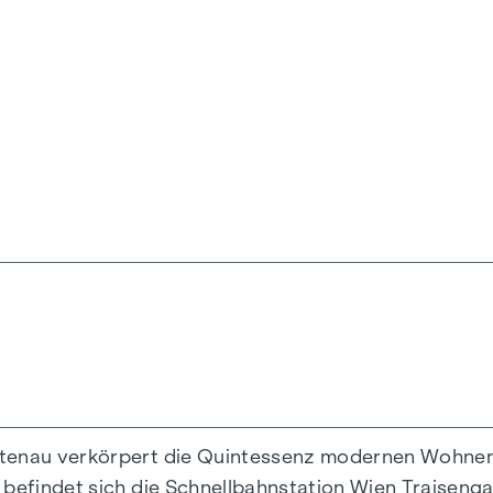
ik und Funktionalität in jeder Wohneinheit. Mit intel
zimmerwohnungen reichen, finden hier alle ihren id
r, während die Fußbodenheizung, gespeist durch umwe
her Sonnenschutz und Klimaanlagen in den Dachgesc
.
ttenau verkörpert die Quintessenz modernen Wohnens
 befindet sich die Schnellbahnstation Wien Traiseng