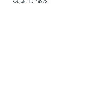
Objekt-ID:
18972