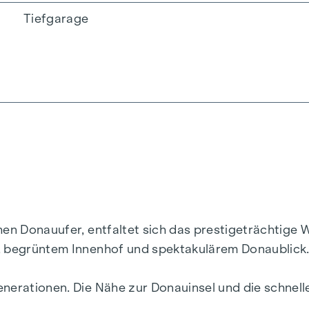
Tiefgarage
chen Donauufer, entfaltet sich das prestigeträchtig
r, begrüntem Innenhof und spektakulärem Donaublick
enerationen. Die Nähe zur Donauinsel und die schne
ebendigsten Bezirke Wiens.