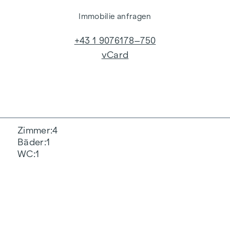
Immobilie anfragen
+43 1 9076178–750
vCard
Zimmer
4
Bäder
1
WC
1