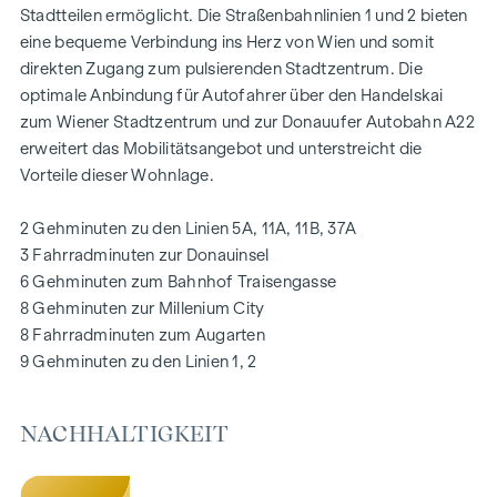
Stadtteilen ermöglicht. Die Straßenbahnlinien 1 und 2 bieten
eine bequeme Verbindung ins Herz von Wien und somit
AUSSTATTUNG
direkten Zugang zum pulsierenden Stadtzentrum. Die
Eichenparkettböden
optimale Anbindung für Autofahrer über den Handelskai
Stilvolle Markenfliesen
zum Wiener Stadtzentrum und zur Donauufer Autobahn A22
Außenliegender, elektrischer Sonnenschutz
erweitert das Mobilitätsangebot und unterstreicht die
Klimaanlage im DG
Vorteile dieser Wohnlage.
Fußbodenheizung mittels Fernwärme
Photovoltaikanlage am Dach
2 Gehminuten zu den Linien 5A, 11A, 11B, 37A
Digitale Gegensprechanlage und
3 Fahrradminuten zur Donauinsel
schwarzes Brett über Handyapp
6 Gehminuten zum Bahnhof Traisengasse
Smarte Hausverwaltungs-App „puck“
8 Gehminuten zur Millenium City
8 Fahrradminuten zum Augarten
HIGHLIGHTS
9 Gehminuten zu den Linien 1, 2
269 Eigentumswohnungen
1 bis 4 Zimmer mit Wohnflächen von ca. 38 bis 124 m2
NACHHALTIGKEIT
Gärten, Balkone, Loggien, Dachterrassen
Kleinkinderspielplatz und Gemeinschaftsraum
166 Tiefgaragenstellplätze