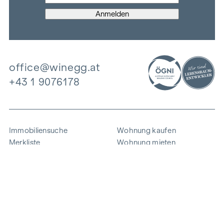
office@winegg.at
+43 1 9076178
Immobiliensuche
Wohnung kaufen
Merkliste
Wohnung mieten
Projekte
Gewerbeimmobilien
Ankauf
Zinshaus verkaufen
Referenzen
Expertise
Unternehmen
Karriere
Nachhaltigkeit
Kontakt
Mitarbeiterlogin