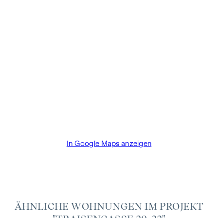
Abschlussfall eine Provision anfällt, die den in der
Immobilienmaklerverordnung BGBI. 262 und 297/1996
festgelegten Sätzen entspricht – das sind 3 % des
Kaufpreises zzgl. 20 % USt. Diese Provisionspflicht besteht
auch dann, wenn Sie die Ihnen überlassenen Informationen
an Dritte weitergeben. Es besteht ein wirtschaftliches
Naheverhältnis zum Verkäufer. Bis zum Baustart übernimmt
der Bauträger die Käuferprovision. Die Vertragserrichtung
und Treuhandabwicklung ist gebunden an den Rechtsanwalt
Dr. Arnold Rechtsanwälte / Wipplingerstraße. Die Kosten
betragen 1,8 % des Kaufpreises zzgl. 20% USt. sowie
Barauslagen und Beglaubigung TreuhänderIn Fr. Dr. Bettina
In Google Maps anzeigen
Schober.
ÄHNLICHE WOHNUNGEN IM PROJEKT