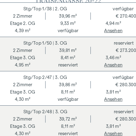
"TRAISENGASSE 20-22"
1/38
| 2. OG
verfügbar
2
Zimmer
39,96 m²
€ 270.400
2. OG
9,33 m²
4,94 m²
4,39 m²
verfügbar
Ansehen
1/50
| 3. OG
reserviert
2
Zimmer
39,81 m²
€ 273.200
3. OG
8,41 m²
3,46 m²
4,95 m²
reserviert
Ansehen
2/47
| 3. OG
verfügbar
2
Zimmer
39,86 m²
€ 280.300
3. OG
8,11 m²
3,81 m²
4,30 m²
verfügbar
Ansehen
2/48
| 3. OG
reserviert
2
Zimmer
39,72 m²
€ 280.300
3. OG
8,11 m²
3,81 m²
4,30 m²
reserviert
Ansehen