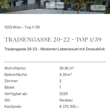
Bilder
Pläne
1
/14
1200 Wien - Top 1/39
TRAISENGASSE 20-22 - TOP 1/39
Traisengasse 20-22 - Moderner Lebensraum mit Donaublick
Wohnfläche
39,95 m²
Balkonfläche
4,39 m²
Zimmer
2
Bäder
1
Verfügbar ab
2028
Stil
Neubau
Kaufpreis
€ 270.300,–