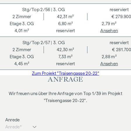
2/56
| 3. OG
reserviert
2
Zimmer
42,31 m²
€ 279.900
3. OG
6,80 m²
2,79 m²
4,01 m²
reserviert
Ansehen
2/57
| 3. OG
reserviert
2
Zimmer
42,30 m²
€ 281.700
3. OG
7,33 m²
2,88 m²
4,45 m²
reserviert
Ansehen
Zum Projekt "Traisengasse 20-22"
ANFRAGE
Wir freuen uns über Ihre Anfrage von Top 1/39 im Projekt
"Traisengasse 20-22".
Anrede