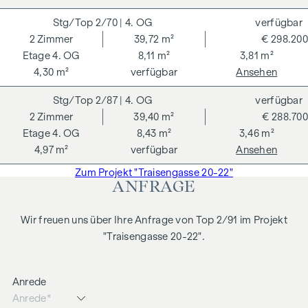
2/70
| 4. OG
verfügbar
2
Zimmer
39,72 m²
€ 298.200
4. OG
8,11 m²
3,81 m²
4,30 m²
verfügbar
Ansehen
2/87
| 4. OG
verfügbar
2
Zimmer
39,40 m²
€ 288.700
4. OG
8,43 m²
3,46 m²
4,97 m²
verfügbar
Ansehen
Zum Projekt "Traisengasse 20-22"
ANFRAGE
Wir freuen uns über Ihre Anfrage von Top 2/91 im Projekt
"Traisengasse 20-22".
Anrede