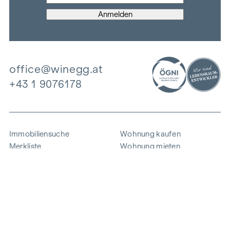
office@winegg.at
+43 1 9076178
Immobiliensuche
Wohnung kaufen
Merkliste
Wohnung mieten
Projekte
Gewerbeimmobilien
Ankauf
Zinshaus verkaufen
Referenzen
Expertise
Unternehmen
Karriere
Nachhaltigkeit
Kontakt
Mitarbeiterlogin