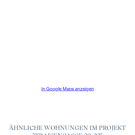
Abschlussfall eine Provision anfällt, die den in der
Immobilienmaklerverordnung BGBI. 262 und 297/1996
festgelegten Sätzen entspricht – das sind 3 % des
Kaufpreises zzgl. 20 % USt. Diese Provisionspflicht besteht
auch dann, wenn Sie die Ihnen überlassenen Informationen
an Dritte weitergeben. Es besteht ein wirtschaftliches
Naheverhältnis zum Verkäufer. Bis zum Baustart übernimmt
der Bauträger die Käuferprovision. Die Vertragserrichtung
und Treuhandabwicklung ist gebunden an den Rechtsanwalt
Dr. Arnold Rechtsanwälte / Wipplingerstraße. Die Kosten
betragen 1,8 % des Kaufpreises zzgl. 20% USt. sowie
Barauslagen und Beglaubigung TreuhänderIn Fr. Dr. Bettina
In Google Maps anzeigen
Schober.
ÄHNLICHE WOHNUNGEN IM PROJEKT