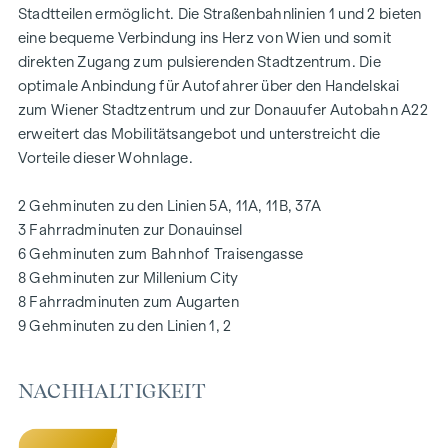
Stadtteilen ermöglicht. Die Straßenbahnlinien 1 und 2 bieten
eine bequeme Verbindung ins Herz von Wien und somit
AUSSTATTUNG
direkten Zugang zum pulsierenden Stadtzentrum. Die
Eichenparkettböden
optimale Anbindung für Autofahrer über den Handelskai
Stilvolle Markenfliesen
zum Wiener Stadtzentrum und zur Donauufer Autobahn A22
Außenliegender, elektrischer Sonnenschutz
erweitert das Mobilitätsangebot und unterstreicht die
Klimaanlage im DG
Vorteile dieser Wohnlage.
Fußbodenheizung mittels Fernwärme
Photovoltaikanlage am Dach
2 Gehminuten zu den Linien 5A, 11A, 11B, 37A
Digitale Gegensprechanlage und
3 Fahrradminuten zur Donauinsel
schwarzes Brett über Handyapp
6 Gehminuten zum Bahnhof Traisengasse
Smarte Hausverwaltungs-App „puck“
8 Gehminuten zur Millenium City
8 Fahrradminuten zum Augarten
HIGHLIGHTS
9 Gehminuten zu den Linien 1, 2
269 Eigentumswohnungen
1 bis 4 Zimmer mit Wohnflächen von ca. 38 bis 124 m2
NACHHALTIGKEIT
Gärten, Balkone, Loggien, Dachterrassen
Kleinkinderspielplatz und Gemeinschaftsraum
166 Tiefgaragenstellplätze