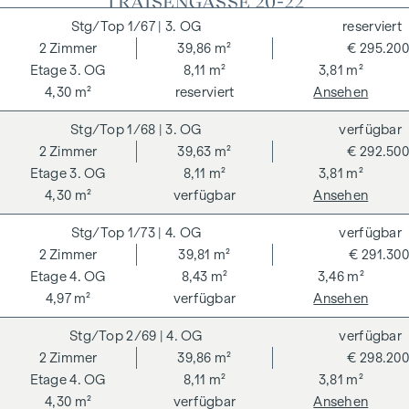
"TRAISENGASSE 20-22"
1/67
| 3. OG
reserviert
2
Zimmer
39,86 m²
€ 295.200
3. OG
8,11 m²
3,81 m²
4,30 m²
reserviert
Ansehen
1/68
| 3. OG
verfügbar
2
Zimmer
39,63 m²
€ 292.500
3. OG
8,11 m²
3,81 m²
4,30 m²
verfügbar
Ansehen
1/73
| 4. OG
verfügbar
2
Zimmer
39,81 m²
€ 291.300
4. OG
8,43 m²
3,46 m²
4,97 m²
verfügbar
Ansehen
2/69
| 4. OG
verfügbar
2
Zimmer
39,86 m²
€ 298.200
4. OG
8,11 m²
3,81 m²
4,30 m²
verfügbar
Ansehen