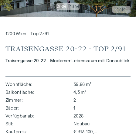
Bilder
Pläne
1
/14
1200 Wien - Top 2/91
TRAISENGASSE 20-22 - TOP 2/91
Traisengasse 20-22 - Moderner Lebensraum mit Donaublick
Wohnfläche
39,86 m²
Balkonfläche
4,3 m²
Zimmer
2
Bäder
1
Verfügbar ab
2028
Stil
Neubau
Kaufpreis
€ 313.100,–