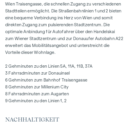
Wien Traisengasse, die schnellen Zugang zu verschiedenen
den heißesten Tagen.
Stadtteilen ermöglicht. Die Straßenbahnlinien 1 und 2 bieten
eine bequeme Verbindung ins Herz von Wien und somit
AUSSTATTUNG
direkten Zugang zum pulsierenden Stadtzentrum. Die
Eichenparkettböden
optimale Anbindung für Autofahrer über den Handelskai
Stilvolle Markenfliesen
zum Wiener Stadtzentrum und zur Donauufer Autobahn A22
Außenliegender, elektrischer Sonnenschutz
erweitert das Mobilitätsangebot und unterstreicht die
Klimaanlage im DG
Vorteile dieser Wohnlage.
Fußbodenheizung mittels Fernwärme
Photovoltaikanlage am Dach
2 Gehminuten zu den Linien 5A, 11A, 11B, 37A
Digitale Gegensprechanlage und
3 Fahrradminuten zur Donauinsel
schwarzes Brett über Handyapp
6 Gehminuten zum Bahnhof Traisengasse
Smarte Hausverwaltungs-App „puck“
8 Gehminuten zur Millenium City
8 Fahrradminuten zum Augarten
HIGHLIGHTS
9 Gehminuten zu den Linien 1, 2
269 Eigentumswohnungen
1 bis 4 Zimmer mit Wohnflächen von ca. 38 bis 124 m2
NACHHALTIGKEIT
Gärten, Balkone, Loggien, Dachterrassen
Kleinkinderspielplatz und Gemeinschaftsraum