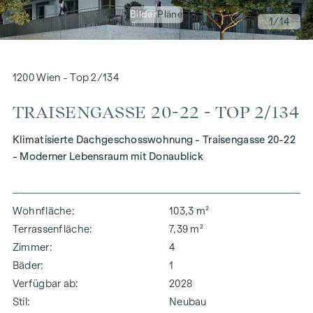
Bilder
Pläne
1
/14
1200 Wien - Top 2/134
TRAISENGASSE 20-22 - TOP 2/134
Klimatisierte Dachgeschosswohnung - Traisengasse 20-22
- Moderner Lebensraum mit Donaublick
Wohnfläche
103,3 m²
Terrassenfläche
7,39 m²
Zimmer
4
Bäder
1
Verfügbar ab
2028
Stil
Neubau