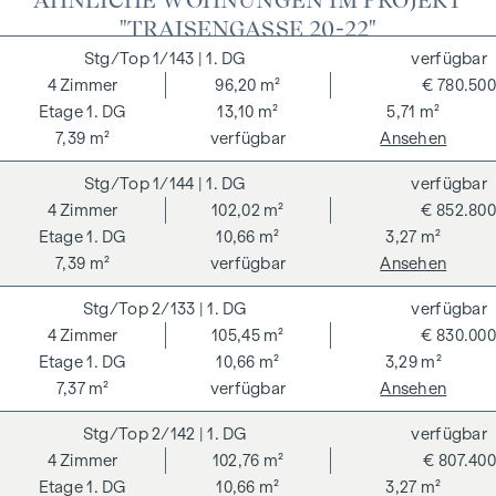
"TRAISENGASSE 20-22"
1/143
| 1. DG
verfügbar
4
Zimmer
96,20 m²
€ 780.500
1. DG
13,10 m²
5,71 m²
7,39 m²
verfügbar
Ansehen
1/144
| 1. DG
verfügbar
4
Zimmer
102,02 m²
€ 852.800
1. DG
10,66 m²
3,27 m²
7,39 m²
verfügbar
Ansehen
2/133
| 1. DG
verfügbar
4
Zimmer
105,45 m²
€ 830.000
1. DG
10,66 m²
3,29 m²
7,37 m²
verfügbar
Ansehen
2/142
| 1. DG
verfügbar
4
Zimmer
102,76 m²
€ 807.400
1. DG
10,66 m²
3,27 m²