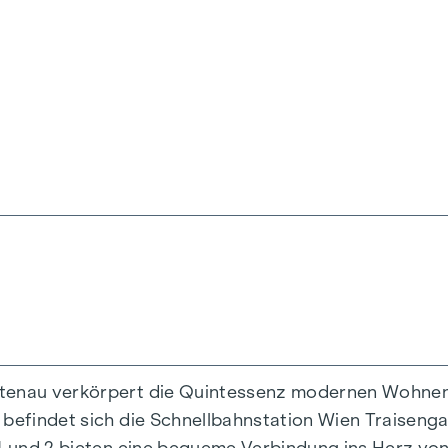
ik und Funktionalität in jeder Wohneinheit. Mit intel
zimmerwohnungen reichen, finden hier alle ihren id
r, während die Fußbodenheizung, gespeist durch umwe
her Sonnenschutz und Klimaanlagen in den Dachgesc
.
ttenau verkörpert die Quintessenz modernen Wohnens
 befindet sich die Schnellbahnstation Wien Traiseng