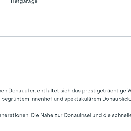
Tiefgarage
chen Donauufer, entfaltet sich das prestigeträchtig
r, begrüntem Innenhof und spektakulärem Donaublick
enerationen. Die Nähe zur Donauinsel und die schne
ebendigsten Bezirke Wiens.