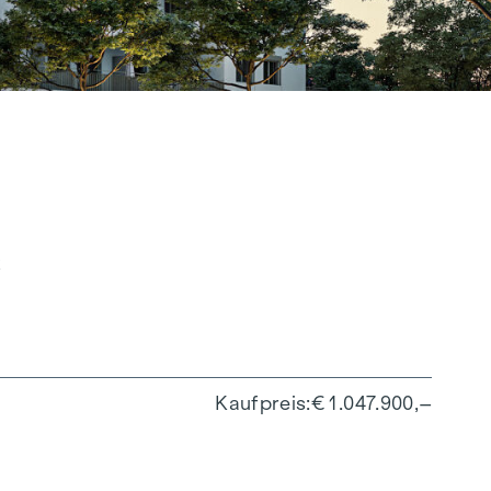
k
8
Kaufpreis
€ 1.047.900,–