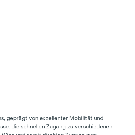
ligenten Grundrissen, die von gemütlichen
ealen Lebensraum. Eichenparkettböden und
ltfreundliche Fernwärme, für ein behagliches
hoßwohnungen gewährleisten ein angenehmes
, geprägt von exzellenter Mobilität und
asse, die schnellen Zugang zu verschiedenen