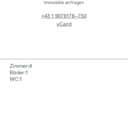
Immobilie anfragen
+43 1 9076178–750
vCard
Zimmer
4
Bäder
1
WC
1