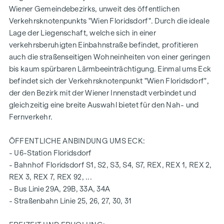
verkehrsberuhigten Einbahnstraße "Fahrbachgasse", die
Wiener Gemeindebezirks, unweit des öffentlichen
fließend in die Begegnungszone der dort angesiedelten
Verkehrsknotenpunkts "Wien Floridsdorf". Durch die ideale
Bildungseinrichtungen über geht, verleiht dem Objekt den
Lage der Liegenschaft, welche sich in einer
gewissen Charme mit all seinen Vorzügen.
verkehrsberuhigten Einbahnstraße befindet, profitieren
auch die straßenseitigen Wohneinheiten von einer geringen
AUSSTATTUNG DER WOHNUNG
bis kaum spürbaren Lärmbeeinträchtigung. Einmal ums Eck
bodentiefe Holz-Alu-Fenster mit 3-fach Isolierverglasung
befindet sich der Verkehrsknotenpunkt "Wien Floridsdorf",
elektrische Raffstores für die äußere Beschattung
der den Bezirk mit der Wiener Innenstadt verbindet und
hochwertiger Echtholz Eichenparkettboden aus
gleichzeitig eine breite Auswahl bietet für den Nah- und
Österreich
Fernverkehr.
Anschlüsse für Küche mit Starkstrom
Feinsteinzeug 30 x 60 cm der Firma Marazzi
ÖFFENTLICHE ANBINDUNG UMS ECK:
Armaturen der Marke Dornbracht
- U6-Station Floridsdorf
Keramik in Bad und WC der Marke Laufen "Pro"
- Bahnhof Floridsdorf S1, S2, S3, S4, S7, REX, REX 1, REX 2,
Balkon mit Sichtschutz, Steckdose, Außenbeleuchtung
REX 3, REX 7, REX 92, ...
und Wasseranschluss
- Bus Linie 29A, 29B, 33A, 34A
- Straßenbahn Linie 25, 26, 27, 30, 31
Ein Garagenplatz in der hauseigenen Tiefgarage kann
zusätzlich erworben werden.