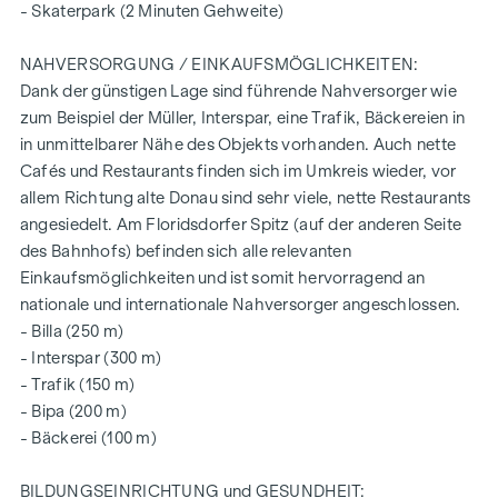
intelligente Gegensprechanlage (via App steuerbar)
- Skaterpark (2 Minuten Gehweite)
smartes Briefkastensystem mit Paketboxenanlage
Digitales Schwarzes Brett und smarte Hausverwaltung -
NAHVERSORGUNG / EINKAUFSMÖGLICHKEITEN:
App „
puck
“
Dank der günstigen Lage sind führende Nahversorger wie
Gemeinschaftsraum für alle Bewohner (mit Kletterwand,
zum Beispiel der Müller, Interspar, eine Trafik, Bäckereien in
Tischfußball, Spieleecke, Sitzgelegenheiten,
in unmittelbarer Nähe des Objekts vorhanden. Auch nette
vollausgestatteter Küche, Gemeinschaftsgarten
Cafés und Restaurants finden sich im Umkreis wieder, vor
mit "Urban Gardening" Gemeinschaftsbeeten
allem Richtung alte Donau sind sehr viele, nette Restaurants
angesiedelt. Am Floridsdorfer Spitz (auf der anderen Seite
Die freien Objekte sind noch in allen Wohnungsgrößen
des Bahnhofs) befinden sich alle relevanten
verfügbar und beinhalten allesamt eine Freifläche in Form
Einkaufsmöglichkeiten und ist somit hervorragend an
von einer Loggia, einem Balkon, einem Eigengarten oder
nationale und internationale Nahversorger angeschlossen.
einer Terrasse und einem versperrbaren Kellerabteil.
- Billa (250 m)
Weitere Infos entnehmen Sie gerne aus unserer
- Interspar (300 m)
- Trafik (150 m)
Projekt-Website:
www.fahrbachgasse6-8.at
- Bipa (200 m)
- Bäckerei (100 m)
VEREINBAREN SIE NOCH HEUTE EINEN
BESICHTIGUNGSTERMIN
BILDUNGSEINRICHTUNG und GESUNDHEIT: