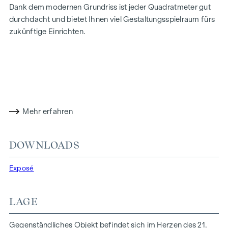
Dank dem modernen Grundriss ist jeder Quadratmeter gut
durchdacht und bietet Ihnen viel Gestaltungsspielraum fürs
zukünftige Einrichten.
Die Raumaufteilung gliedert sich wie folgt:
Vorraum mit angrenzendem Abstellraum und
separatem WC
Mehr erfahren
Wohnküche (ca. 18 m²) mit direktem Zugang zum Balkon
und zum Schlafzimmer
Schlafzimmer (ca. 10,5 m²) mit direktem Zugang zum
DOWNLOADS
Balkon und zum Badezimmer
Badezimmer mit Badewanne, Handwaschbecken,
Exposé
Handtuchwärmer und Waschmaschinenanschluss
Balkon (ca. 4 m²) mit Nordwest-Ausrichtung
LAGE
Kellerabteil im Untergeschoss
Der besonders günstig gelegene Standort der
Gegenständliches Objekt befindet sich im Herzen des 21.