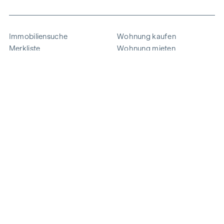
Immobiliensuche
Wohnung kaufen
Merkliste
Wohnung mieten
Projekte
Gewerbeimmobilien
Ankauf
Zinshaus verkaufen
Referenzen
Expertise
Unternehmen
Karriere
Nachhaltigkeit
Kontakt
Mitarbeiterlogin
i
Energie sparen
© 2026 WINEGG Realitäten GmbH
Datenschutz
Impressum