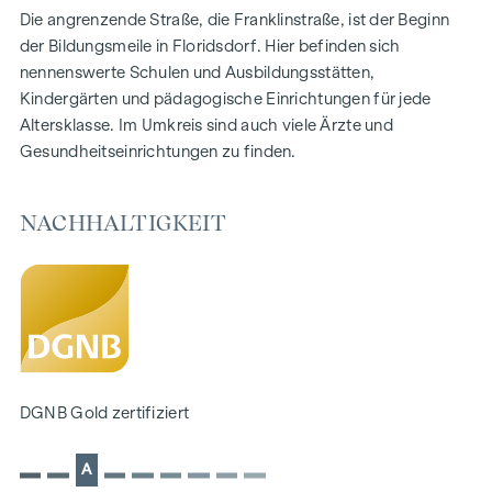
Die angrenzende Straße, die Franklinstraße, ist der Beginn
NACHHALTIGKEIT
der Bildungsmeile in Floridsdorf. Hier befinden sich
Auch bei diesem Projekt der WINEGG Realitäten GmbH
nennenswerte Schulen und Ausbildungsstätten,
stehen die Erschaffung von nachhaltigem Lebensraum, das
Kindergärten und pädagogische Einrichtungen für jede
Wohlbefinden der zukünftigen Bewohner und die
Altersklasse. Im Umkreis sind auch viele Ärzte und
Wertsteigerung der Immobilie im Mittelpunkt. Neben der
Gesundheitseinrichtungen zu finden.
Optimierung der Nutzungsdauer achtet WINEGG bei der
Projektrealisierung auf die Minimierung des Verbrauchs von
NACHHALTIGKEIT
Energie und natürlichen Ressourcen. Zudem werden eine
unabhängige DGNB Gold Zertifizierung und eine EU-
Taxonomie Verifikation angestrebt.
NEBENKOSTEN
Mit der Wohnungseigentumsbegründung,
Kaufvertragserrichtung, treuhändigen Abwicklung und
DGNB Gold zertifiziert
grundbücherlichen Durchführung ist die
Rechtsanwaltskanzlei Tiefenthaler Gnesda beauftragt. Die
Gesamtkosten für die angeführten Dienstleistungen
A