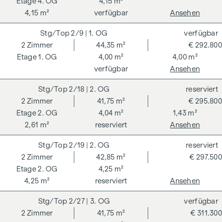
4. OG
4,15 m²
4,15 m²
verfügbar
Ansehen
2/9
| 1. OG
verfügbar
2
Zimmer
44,35 m²
€ 292.800
1. OG
4,00 m²
4,00 m²
verfügbar
Ansehen
2/18
| 2. OG
reserviert
2
Zimmer
41,75 m²
€ 295.800
2. OG
4,04 m²
1,43 m²
2,61 m²
reserviert
Ansehen
2/19
| 2. OG
reserviert
2
Zimmer
42,85 m²
€ 297.500
2. OG
4,25 m²
4,25 m²
reserviert
Ansehen
2/27
| 3. OG
verfügbar
2
Zimmer
41,75 m²
€ 311.300