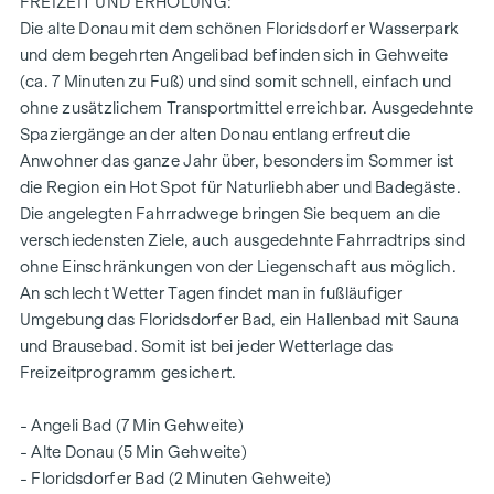
FREIZEIT UND ERHOLUNG:
Die alte Donau mit dem schönen Floridsdorfer Wasserpark
Näher Infos entnehmen Sie bitte aus unserer Projektwebsite
und dem begehrten Angelibad befinden sich in Gehweite
www.fahrbachgasse6-8.at
(ca. 7 Minuten zu Fuß) und sind somit schnell, einfach und
ohne zusätzlichem Transportmittel erreichbar. Ausgedehnte
oder fragen Sie unser kompetentes Beratungsteam!
Spaziergänge an der alten Donau entlang erfreut die
Anwohner das ganze Jahr über, besonders im Sommer ist
HIGHLIGHTS
die Region ein Hot Spot für Naturliebhaber und Badegäste.
verkehrsberuhigte Einbahnstraße mit Übergang zur
Die angelegten Fahrradwege bringen Sie bequem an die
Begegnungszone
verschiedensten Ziele, auch ausgedehnte Fahrradtrips sind
geringe bis keine Lärmbelastung
ohne Einschränkungen von der Liegenschaft aus möglich.
Bildungseinrichtungen um die Ecke (Bildungsmeile /
An schlecht Wetter Tagen findet man in fußläufiger
Bildungsgrätzel)
Umgebung das Floridsdorfer Bad, ein Hallenbad mit Sauna
2 Gehminuten zum Bahnhof Floridsdorf (U6, S-Bahnen,
und Brausebad. Somit ist bei jeder Wetterlage das
Straßenbahnen, Busse)
Freizeitprogramm gesichert.
6 Gehminuten zur Alten Donau
top Anbindung an den Individualverkehr
- Angeli Bad (7 Min Gehweite)
zertifiziertes Gebäude - zukunftsorientiert
- Alte Donau (5 Min Gehweite)
für Eigennutzer und Anleger
- Floridsdorfer Bad (2 Minuten Gehweite)