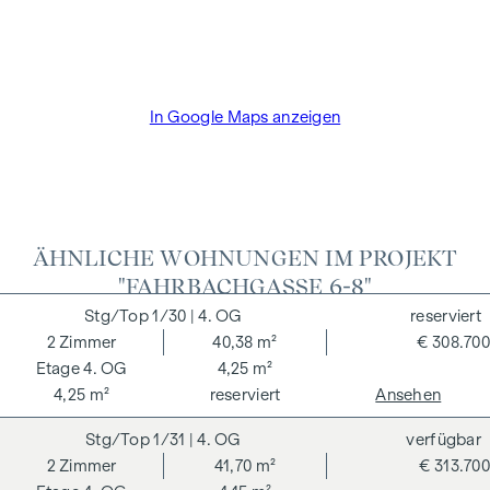
Der Vermittler ist als Doppelmakler tätig.
In Google Maps anzeigen
ÄHNLICHE WOHNUNGEN IM PROJEKT
"FAHRBACHGASSE 6-8"
1/30
| 4. OG
reserviert
2
Zimmer
40,38 m²
€ 308.700
4. OG
4,25 m²
4,25 m²
reserviert
Ansehen
1/31
| 4. OG
verfügbar
2
Zimmer
41,70 m²
€ 313.700