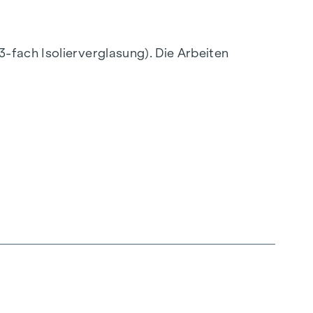
-fach Isolierverglasung). Die Arbeiten
 wurden auch einer hochwertigen
2
0 m
großen Balkons.
s!