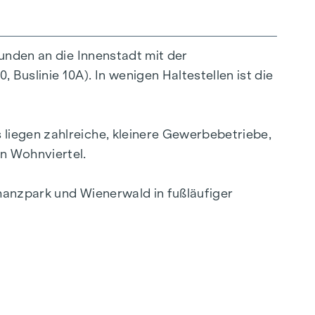
bunden an die Innenstadt mit der
Buslinie 10A). In wenigen Haltestellen ist die
liegen zahlreiche, kleinere Gewerbebetriebe,
ten Wohnungsgröße, eignet sich dieses Objekt
n Wohnviertel.
hanzpark und Wienerwald in fußläufiger
isse abgestimmt. Von der Anlegerwohnung zum