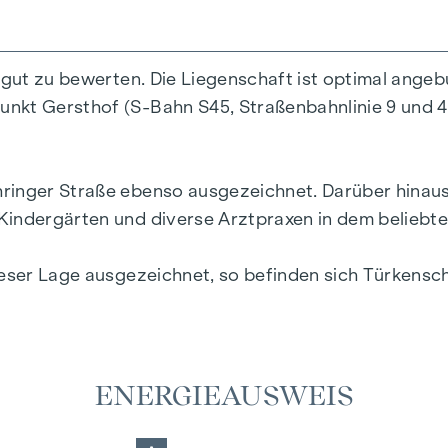
r gut zu bewerten. Die Liegenschaft ist optimal ange
(EUR 37.500,-) verpflichtend zu erwerben .
kt Gersthof (S-Bahn S45, Straßenbahnlinie 9 und 40, 
ringer Straße ebenso ausgezeichnet. Darüber hinaus 
 Infrastruktur und Nahversorgung sowie der kompak
Kindergärten und diverse Arztpraxen in dem beliebte
!
ieser Lage ausgezeichnet, so befinden sich Türkensc
weiteren Unterlagen.
ENERGIEAUSWEIS
nlageimmobilien, maßgeschneidert auf Ihre Bedürfn
r Generationen
.