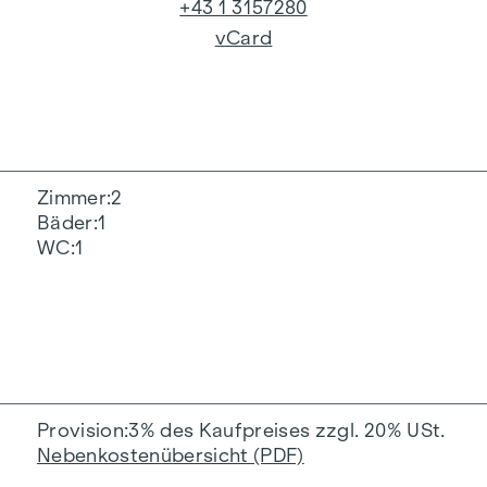
+43 1 3157280
vCard
Zimmer
2
Bäder
1
WC
1
Provision
3% des Kaufpreises zzgl. 20% USt.
Nebenkostenübersicht (PDF)