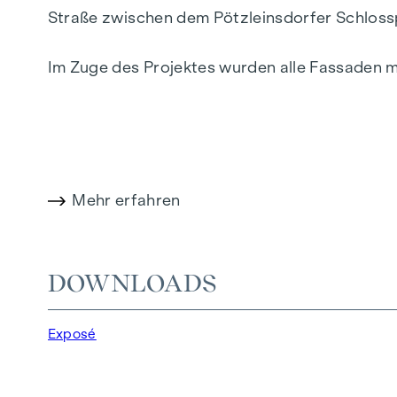
Straße
zwischen dem
Pötzleinsdorfer Schloss
Im Zuge des Projektes wurden alle Fassaden mi
umfassten auch die Revitalisierung von Stie
Generalsanierung unterzogen.
DIE WOHNUNG
Mehr erfahren
Die Wohnung befindet sich im 5. Liftstock und
Das Objekt besticht neben der Grünruhelage 
DOWNLOADS
Die Raumhöhe beträgt ca. 2,70 m.
Exposé
Heizung mittels Fernwärme.
Bei allen Bildern handelt es sich um Symbolbi