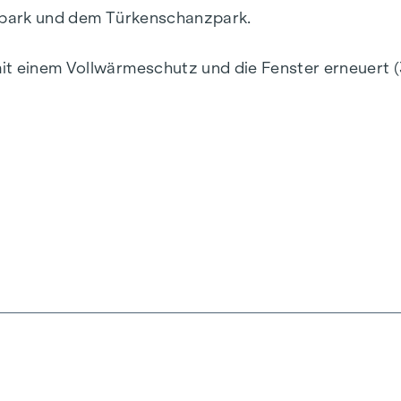
park
und dem
Türkenschanzpark
.
t einem Vollwärmeschutz und die Fenster erneuert (3
genhaus und der Tiefgaragen. Die meisten Wohnungen
2
 hat eine Wohnnutzfläche von ca. 66 m
zzgl. eines 1
auch durch einen sehr guten und kompakten Grundris
lder anderer Wohnungen in der Liegenschaft.