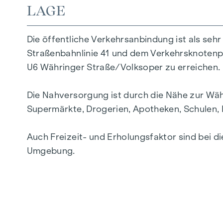
LAGE
Die öffentliche Verkehrsanbindung ist als seh
Zusätzlich ist zur Einheit auch ein Stellplatz 
Straßenbahnlinie 41 und dem Verkehrsknotenpun
U6 Währinger Straße/Volksoper zu erreichen.
RESÜMEE
Die Nahversorgung ist durch die Nähe zur Wäh
Aufgrund der guten Wohnlage, der sehr guten
Supermärkte, Drogerien, Apotheken, Schulen, 
als
ideale Anlage und Investment!
Werte für Generationen
mit
Zukunftspotential
Auch Freizeit- und Erholungsfaktor sind bei d
Umgebung.
Investieren Sie jetzt, profitieren Sie ab sofort!
Auf Anfrage übermitteln wir Ihnen gerne alle 
Gerne präsentieren wir Ihnen auch weitere A
Zinshaus, gerne vermitteln wir Ihnen
Werte fü