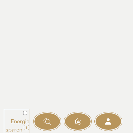
07.05.2024
WINEGG realisiert drei hochwertige
Neubauprojekte mit Alleinstellung
Artikel lesen
Energie
i
sparen