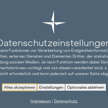
WINEGG-NEWS AUF
Datenschutz­einstellunge
hbare Funktionen zur Verarbeitung von Endgeräteinforma
BLICK
lten, externen Diensten und Elementen Dritter, der statis
dung sozialer Medien. Je nach Funktion werden dabei Date
hutzniveau vorliegt und von diesen verarbeitet wird, z. B.
 nicht erforderlich und kann jederzeit auf unserer Seite a
Alles akzeptieren
Einstellungen
Optionales ablehnen
Impressum
|
Datenschutz