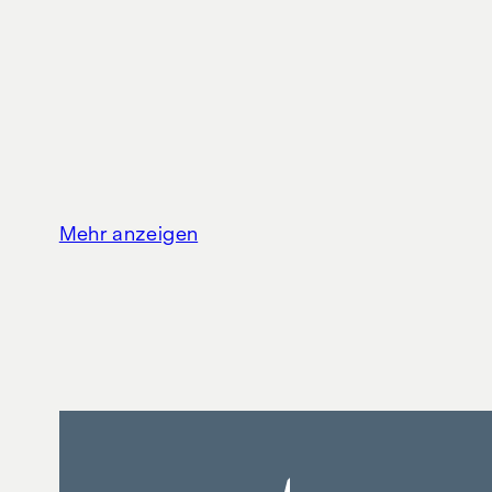
"Essenz No. 1 by WINEGG": Die neue
Avantgarde des Wohnens
Artikel lesen
Mehr anzeigen