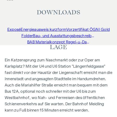
DOWNLOADS
Exposé
Energieausweis kurzform
Vorzertifikat ÖGNI Gold
Folder
Bau- und Ausstattungsbeschreibung
BAB Materialkonzept Regel-u-Dachgeschoss
LAGE
Ein Katzensprung zum Naschmarkt oder zur Oper am
Karlsplatz? Mit der U4 und U6 Station "Längenfeldgasse"
fast direkt vor der Haustür der Liegenschaft erreicht man die
Innenstadt und angesagten Stadtteile im Handumdrehen.
Auch die Mariahilfer Straße erreicht man bequem mit dem
Bus 12A, optional noch schneller mit der U6 bis zum
Westbahnhof, wo Nah- und Fernreisen des öffentlichen
Schienenverkehrs auf Sie warten. Der Bahnhof Meidling
kann zu Fuß binnen 15 Minuten erreicht werden.