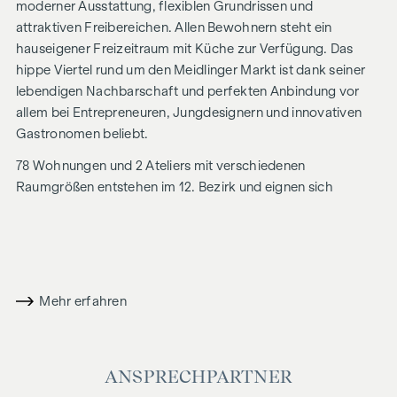
moderner Ausstattung, flexiblen Grundrissen und
attraktiven Freibereichen. Allen Bewohnern steht ein
hauseigener Freizeitraum mit Küche zur Verfügung. Das
hippe Viertel rund um den Meidlinger Markt ist dank seiner
lebendigen Nachbarschaft und perfekten Anbindung vor
allem bei Entrepreneuren, Jungdesignern und innovativen
Gastronomen beliebt.
78 Wohnungen und 2 Ateliers mit verschiedenen
Raumgrößen entstehen im 12. Bezirk und eignen sich
aufgrund der intelligenten Grundrissplanung perfekt für
Singles, Paare und Familien. Über den Wohnungen im
Erdgeschoss mit schönen Eigengärten entstehen auf 5
Obergeschoßen klug angelegte Wohneinheiten mit je 2 bis 3
Zimmern und Größen von ca. 40 bis 68 qm. Die Wohnungen
Mehr erfahren
bieten entweder einen straßenseitigen- oder hofseitigen
Blick und einen Freibereich in Form von Balkon,
Loggia oder Terrasse. Den krönenden Abschluss
ANSPRECHPARTNER
bilden attraktive Dachgeschosswohnungen, verteilt auf 2