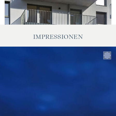
unsererseits ohne Gewähr. Als Vermittlungshonorar gelten
die allgemeinen Geschäftsbedingungen und die Verordnung
für Immobilienmakler des BM für Handel, Gewerbe und
Industrie, BGBL. 297/1996. Für den Fall, dass es
diesbezüglich zu einem entsprechenden Rechtsgeschäft
IMPRESSIONEN
kommt, verrechnen wir Ihnen eine Vermittlungsprovision
von 3 Prozent der Kaufsumme zuzüglich der gesetzlichen
Mehrwertsteuer. Wir möchten noch darauf hinweisen, dass
wir in einem wirtschaftlichen Naheverhältnis zur Verkäuferin
stehen.
Wir weisen darauf hin, dass zwischen dem Vermittler und
dem zu vermittelnden Dritten ein familiäres oder
wirtschaftliches Naheverhältnis besteht.
Der Vermittler ist als Doppelmakler tätig.