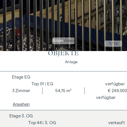
Bilder
Video
1
/14
OBJEKTE
Wohnen
Anlage
EG
01
| EG
verfügbar
3
Zimmer
54,15 m²
€ 249.000
verfügbar
Ansehen
3. OG
44
| 3. OG
verkauft