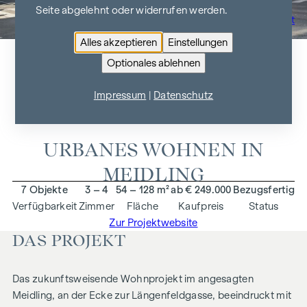
Seite abgelehnt oder widerrufen werden.
Zur Projektübersicht
Alles akzeptieren
Einstellungen
Optionales ablehnen
ARNDTSTRASSE 50
Impressum
|
Datenschutz
1120 Wien
URBANES WOHNEN IN
MEIDLING
7 Objekte
3 – 4
54 – 128 m²
ab € 249.000
Bezugsfertig
Verfügbarkeit
Zimmer
Fläche
Kaufpreis
Status
Zur Projektwebsite
DAS PROJEKT
Das zukunftsweisende Wohnprojekt im angesagten
Meidling, an der Ecke zur Längenfeldgasse, beeindruckt mit