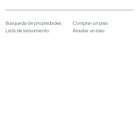
Búsqueda de propiedades
Comprar un piso
Lista de seguimiento
Alquilar un piso
Proyectos
Propiedad comercial
Comprar
Vender un bloque de pisos
Referencias
Experiencia
La empresa
Carrera profesional
Sostenibilidad
Contacto
Acceso de empleados
i
Ahorrar energía
© 2026 WINEGG Realitäten GmbH
Protección de datos
Pie de imprenta