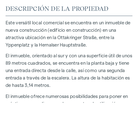
DESCRIPCIÓN DE LA PROPIEDAD
Este versátil local comercial se encuentra en un inmueble de
nueva construcción (edificio en construcción) en una
atractiva ubicación en la Ottakringer Straße, entre la
Yppenplatz y la Hernalser Hauptstraße.
El inmueble, orientado al sur y con una superficie útil de unos
89 metros cuadrados, se encuentra en la planta baja y tiene
una entrada directa desde la calle, así como una segunda
entrada a través de la escalera. La altura de la habitación es
de hasta 3,14 metros.
El inmueble ofrece numerosas posibilidades para poner en
práctica una amplia gama de conceptos de utilización,
en
particular para los siguientes sectores:
Estudios de yoga, pilates o similares
Empresas de consultoría y servicios
Showroom o concept store