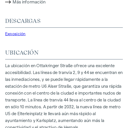
Más información
Oficinas de arquitectura o planificación
Uso en el sector de la restauración (incluidos
conceptos de
DESCARGAS
"gastronomía light")
o como supermercado no está
permitido.
Exposición
El arrendatario debe estar autorizado a deducir el impuesto
soportado.
UBICACIÓN
Planta y equipamiento
La ubicación en Ottakringer Straße ofrece una excelente
La tienda es muy diáfana. El aseo con vestíbulo y una zona
accesibilidad. Las líneas de tranvía 2, 9 y 44 se encuentran en
separada con conexiones para la cocina se encuentran en la
las inmediaciones, y se puede llegar rápidamente a la
parte trasera. Destaca especialmente la amplia fachada
estación de metro U6 Alser Straße, que garantiza una rápida
acristalada, que ofrece una excelente vista de la zona de
conexión con el centro de la ciudad e importantes nudos de
ventas. El local está equipado con calefacción por suelo
transporte. La línea de tranvía 44 lleva al centro de la ciudad
radiante y calefacción urbana.
en sólo 10 minutos. A partir de 2032, la nueva línea de metro
La tienda se ha construido con una estructura de cáscara de
U5 de Elterleinplatz le llevará aún más rápido al
alta calidad (sin solado), lo que significa que el espacio se
ayuntamiento y Karlsplatz, aumentando aún más la
mantiene deliberadamente flexible para poder acomodar de
conectividad y el atractivo de Hernals.