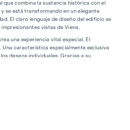
l que combina la sustancia histórica con el
a y se está transformando en un elegante
d. El claro lenguaje de diseño del edificio se
 impresionantes vistas de Viena.
ea una experiencia vital especial. El
. Una característica especialmente exclusiva
 los deseos individuales. Gracias a su
ubicación ofrece una combinación única de
artenstraße se encuentran a pocos minutos,
 restaurantes de lujo hasta encantadores