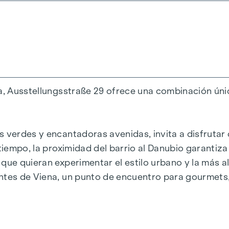
antiguos
aprox. 53 - 200 m²
na, Ausstellungsstraße 29 ofrece una combinación únic
bados
 verdes y encantadoras avenidas, invita a disfrutar 
tiempo, la proximidad del barrio al Danubio garantiza
que quieran experimentar el estilo urbano y la más a
Wh/m2a F GEE,SK = 0,67
ntes de Viena, un punto de encuentro para gourmets,
a F GEE,SK = 0,68
K = 136,8 kWh/m2a F GEE,SK = 1,81
2,6 kWh/m2a F GEE,SK = 1,28