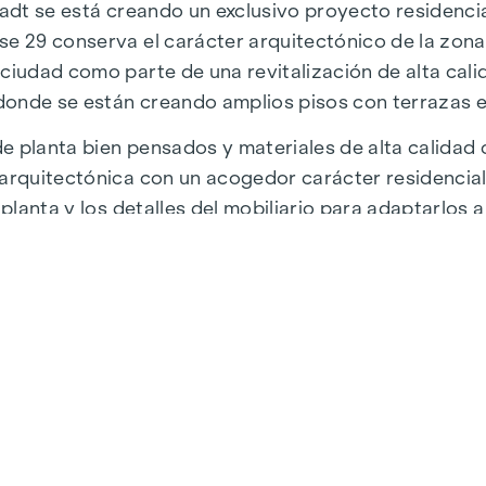
tadt se está creando un exclusivo proyecto residencia
se 29 conserva el carácter arquitectónico de la zon
ciudad como parte de una revitalización de alta calida
, donde se están creando amplios pisos con terrazas e
 planta bien pensados y materiales de alta calidad cr
 arquitectónica con un acogedor carácter residencial
 planta y los detalles del mobiliario para adaptarlos a
 la Universidad de Economía y Negocios de Viena, la 
uctura y unas conexiones perfectas. La WU y la Vorg
eedores locales satisfacen todos los deseos. Desde
 de delicias culinarias.