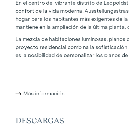
En el centro del vibrante distrito de Leopolds
confort de la vida moderna. Ausstellungsstras
hogar para los habitantes más exigentes de la 
mantiene en la ampliación de la última planta
La mezcla de habitaciones luminosas, planos de
proyecto residencial combina la sofisticación
es la posibilidad de personalizar los planos de
proximidad al Danubio, al Prater de Viena y a
naturaleza, ocio y calidad de vida urbana.
La céntrica ubicación garantiza una infraestr
donde boutiques, tiendas conceptuales y prov
Más información
cafés: los alrededores ofrecen una amplia gama
DESTACADOS
DESCARGAS
25 exclusivos pisos de pleno dominio