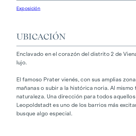
20 apartamentos revitalizados en edificios 
Exposición
5 modernos áticos
2 - 5 habitaciones | Superficie habitable de 
Balcones, terrazas o jardines privados
UBICACIÓN
Calefacción por suelo radiante
Aire acondicionado
Enclavado en el corazón del distrito 2 de Vie
Materiales de alta calidad y elegantes aca
lujo.
Perfectas conexiones de transporte
A pocos minutos del Prater, Danubio y WU
El famoso Prater vienés, con sus amplias zonas
mañanas o subir a la histórica noria. Al mismo 
Certificado energético:
naturaleza. Una dirección para todos aquellos 
Planta baja ala patio: HWB REF,SK = 50,2 k
Leopoldstadt es uno de los barrios más excita
ala de calle DG: HWB REF,SK = 36,6 kWh/m2
busque algo especial.
Ala de calle de planta estándar: HWB REF,S
Planta estándar ala patio: HWB REF,SK = 8