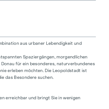
ombination aus urbaner Lebendigkeit und
 entspannten Spaziergängen, morgendlichen
r Donau für ein besonderes, naturverbundenes
onie erleben möchten. Die Leopoldstadt ist
 die das Besondere suchen.
en erreichbar und bringt Sie in wenigen
es oder wirtschaftliches Naheverhältnis