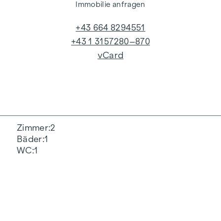
Immobilie anfragen
+43 664 8294551
+43 1 3157280–870
vCard
Zimmer
2
Bäder
1
WC
1