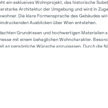
eht ein exklusives Wohnprojekt, das historische Su
terstarke Architektur der Umgebung und wird in Zuge
bewohner. Die klare Formensprache des Gebäudes wi
indruckenden Ausblicken über Wien entstehen.
hdachten Grundrissen und hochwertigen Materialien 
nesse mit einem behaglichen Wohncharakter. Besonder
uell an persönliche Wünsche anzupassen. Durch die N
 Freizeit und urbaner Lebensqualität.
frastruktur und Anbindung. Nur wenige Minuten entfer
alle Wünsche erfüllen. Von gehobenen Restaurants 