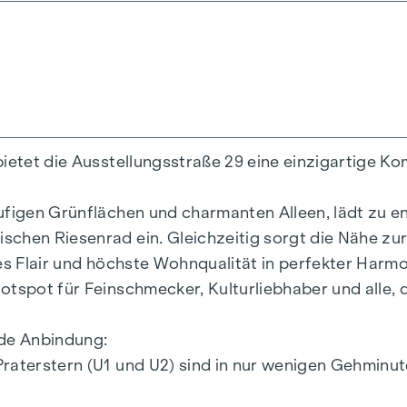
0 m²
n
chen
bietet die Ausstellungsstraße 29 eine einzigartige K
äufigen Grünflächen und charmanten Alleen, lädt zu
schen Riesenrad ein. Gleichzeitig sorgt die Nähe zu
nes Flair und höchste Wohnqualität in perfekter Harm
 GEE,SK = 0,67
otspot für Feinschmecker, Kulturliebhaber und alle,
2a F GEE,SK = 0,68
 136,8 kWh/m2a F GEE,SK = 1,81
nde Anbindung:
6 kWh/m2a F GEE,SK = 1,28
raterstern (U1 und U2) sind in nur wenigen Gehminut
ittler und dem zu vermittelnden Dritten ein familiär