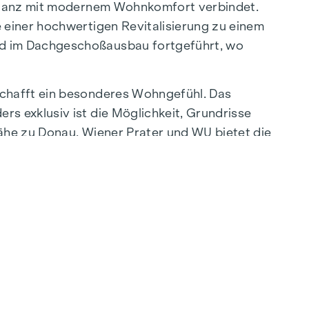
bstanz mit modernem Wohnkomfort verbindet.
 einer hochwertigen Revitalisierung zu einem
rd im Dachgeschoßausbau fortgeführt, wo
schafft ein besonderes Wohngefühl. Das
s exklusiv ist die Möglichkeit, Grundrisse
ähe zu Donau, Wiener Prater und WU bietet die
nt liegt die WU sowie die Vorgartenstraße, wo
bis zu charmanten Cafés – die Umgebung