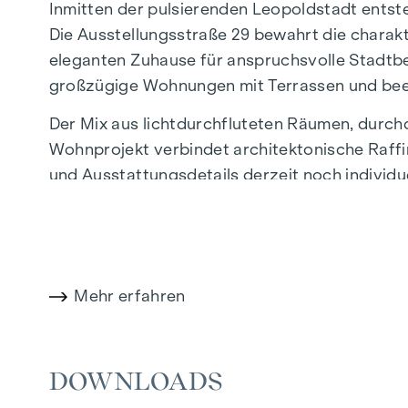
Inmitten der pulsierenden Leopoldstadt entst
Die Ausstellungsstraße 29 bewahrt die charak
eleganten Zuhause für anspruchsvolle Stadt
großzügige Wohnungen mit Terrassen und bee
Der Mix aus lichtdurchfluteten Räumen, durc
Wohnprojekt verbindet architektonische Raffi
und Ausstattungsdetails derzeit noch individ
Lage eine einzigartige Kombination aus Natur,
Die zentrale Lage garantiert eine perfekte In
Boutiquen, Concept Stores und Nahversorger 
bietet eine vielfältige Kulinarik.
Mehr erfahren
HIGHLIGHTS
DOWNLOADS
25 exklusive Eigentumswohnungen
20 revitalisierte Altbauwohnungen