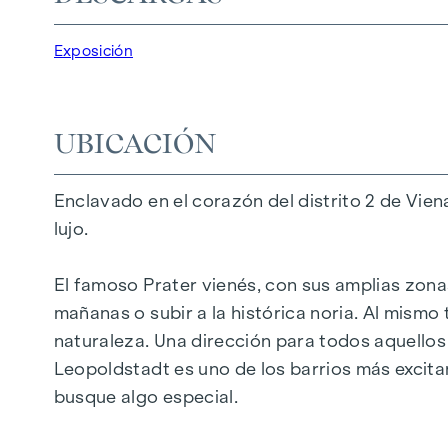
25 exclusivos pisos de pleno dominio
20 apartamentos revitalizados en edificios 
Exposición
5 modernos áticos
2 - 5 habitaciones | Superficie habitable de 
Balcones, terrazas o jardines privados
UBICACIÓN
Calefacción por suelo radiante
Aire acondicionado
Enclavado en el corazón del distrito 2 de Vie
Materiales de alta calidad y elegantes aca
lujo.
Perfectas conexiones de transporte
A pocos minutos del Prater, Danubio y WU
El famoso Prater vienés, con sus amplias zonas
mañanas o subir a la histórica noria. Al mismo 
Certificado energético:
naturaleza. Una dirección para todos aquellos 
Planta baja ala patio: HWB REF,SK = 50,2 k
Leopoldstadt es uno de los barrios más excita
ala de calle DG: HWB REF,SK = 36,6 kWh/m2
busque algo especial.
Ala de calle de planta estándar: HWB REF,S
Planta estándar ala patio: HWB REF,SK = 8