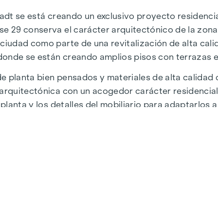
tadt se está creando un exclusivo proyecto residencia
se 29 conserva el carácter arquitectónico de la zon
ciudad como parte de una revitalización de alta calida
, donde se están creando amplios pisos con terrazas e
 planta bien pensados y materiales de alta calidad cr
 arquitectónica con un acogedor carácter residencial
 planta y los detalles del mobiliario para adaptarlos a
 la Universidad de Economía y Negocios de Viena, la 
uctura y unas conexiones perfectas. La WU y la Vorg
eedores locales satisfacen todos los deseos. Desde
 de delicias culinarias.