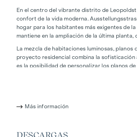
En el centro del vibrante distrito de Leopolds
confort de la vida moderna. Ausstellungsstras
hogar para los habitantes más exigentes de la 
mantiene en la ampliación de la última planta
La mezcla de habitaciones luminosas, planos de
proyecto residencial combina la sofisticación
es la posibilidad de personalizar los planos de
proximidad al Danubio, al Prater de Viena y a
naturaleza, ocio y calidad de vida urbana.
La céntrica ubicación garantiza una infraestr
donde boutiques, tiendas conceptuales y prov
Más información
cafés: los alrededores ofrecen una amplia gama
DESTACADOS
DESCARGAS