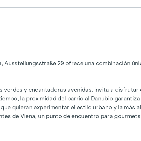
antiguos
aprox. 53 - 200 m²
na, Ausstellungsstraße 29 ofrece una combinación únic
bados
 verdes y encantadoras avenidas, invita a disfrutar 
tiempo, la proximidad del barrio al Danubio garantiza
que quieran experimentar el estilo urbano y la más a
Wh/m2a F GEE,SK = 0,67
ntes de Viena, un punto de encuentro para gourmets,
a F GEE,SK = 0,68
K = 136,8 kWh/m2a F GEE,SK = 1,81
2,6 kWh/m2a F GEE,SK = 1,28