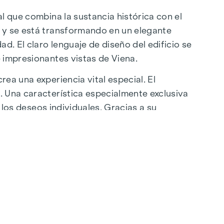
l que combina la sustancia histórica con el
a y se está transformando en un elegante
d. El claro lenguaje de diseño del edificio se
 impresionantes vistas de Viena.
ea una experiencia vital especial. El
. Una característica especialmente exclusiva
 los deseos individuales. Gracias a su
ubicación ofrece una combinación única de
artenstraße se encuentran a pocos minutos,
 restaurantes de lujo hasta encantadores