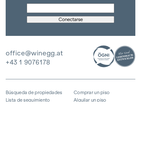
office@winegg.at
+43 1 9076178
Búsqueda de propiedades
Comprar un piso
Lista de seguimiento
Alquilar un piso
Proyectos
Propiedad comercial
Comprar
Vender un bloque de pisos
Referencias
Experiencia
La empresa
Carrera profesional
Sostenibilidad