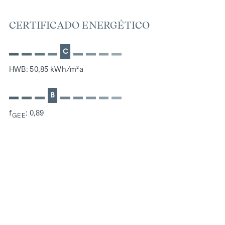
una comisión de intermediación del 3% del precio de
compra más el IVA legal.También nos gustaría señalar que
CERTIFICADO ENERGÉTICO
mantenemos una estrecha relación económica con el
vendedor.
C
HWB: 50,85 kWh/m²a
B
f
: 0,89
GEE