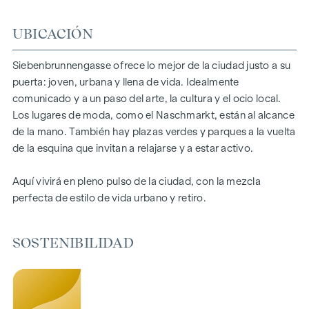
confort. Los sistemas de climatización split de las plantas
UBICACIÓN
superiores garantizan un agradable clima interior. Espacios
habitables listos para contar su historia. Ya sea balcón,
terraza o jardín, los generosos espacios abiertos de este
Siebenbrunnengasse ofrece lo mejor de la ciudad justo a su
proyecto de nueva construcción le ofrecen un refugio
puerta: joven, urbana y llena de vida. Idealmente
privado para respirar hondo. Disfrute de la mañana con una
comunicado y a un paso del arte, la cultura y el ocio local.
taza de café o de la noche con una copa de vino: su retiro
Los lugares de moda, como el Naschmarkt, están al alcance
personal le espera.
de la mano. También hay plazas verdes y parques a la vuelta
de la esquina que invitan a relajarse y a estar activo.
DESTACADOS
Aquí vivirá en pleno pulso de la ciudad, con la mezcla
67 exclusivos condominios
perfecta de estilo de vida urbano y retiro.
Superficie habitable de 30 a 220 m² aprox.
De 2 a 6 habitaciones
Jardines, balcones, logias o terrazas
SOSTENIBILIDAD
26 plazas de aparcamiento subterráneo
Energía fotovoltaica | calefacción urbana
Zonas comunes
Patio interior oasis de paz