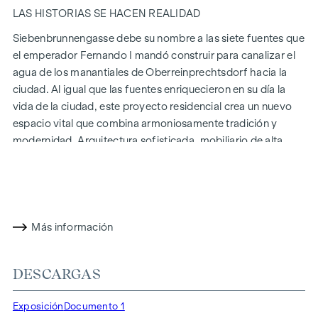
LAS HISTORIAS SE HACEN REALIDAD
Siebenbrunnengasse debe su nombre a las siete fuentes que
el emperador Fernando I mandó construir para canalizar el
agua de los manantiales de Oberreinprechtsdorf hacia la
ciudad. Al igual que las fuentes enriquecieron en su día la
vida de la ciudad, este proyecto residencial crea un nuevo
espacio vital que combina armoniosamente tradición y
modernidad. Arquitectura sofisticada, mobiliario de alta
calidad y métodos de construcción sostenibles hacen de
Siebenbrunnengasse 44
un lugar donde la historia y la vida
contemporánea se unen de forma única.
CON ATENCIÓN AL DETALLE
Más información
Los condominios de Siebenbrunnengasse están diseñados
para personas que valoran el estilo y el diseño. Planos
DESCARGAS
flexibles y equipamiento de alta calidad: finos suelos de
parqué, ventanales de suelo a techo y accesorios de marca
Exposición
Documento 1
de primera clase garantizan el nivel adecuado de estética y