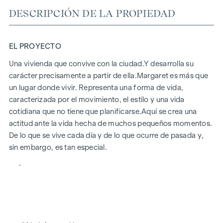
DESCRIPCIÓN DE LA PROPIEDAD
EL PROYECTO
Una vivienda que convive con la ciudad.
Y desarrolla su
carácter precisamente a partir de ella.
Margaret
es más que
un lugar donde vivir. Representa una forma de vida,
caracterizada por el movimiento, el estilo y una vida
cotidiana que no tiene que planificarse.
Aquí se crea una
actitud ante la vida hecha de muchos pequeños momentos.
De lo que se vive cada día y de lo que ocurre de pasada y,
sin embargo, es tan especial.
ASÍ ES MARGARET
Margaret
reúne exactamente lo que conforma la vida en la
ciudad. Un proyecto que se integra con naturalidad y, sin
embargo, tiene un aura especial. Urbano, con estilo y con un
sentido de lo que cuenta hoy en día. En su interior, se está