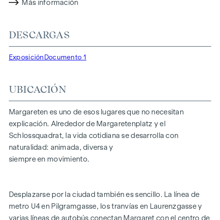
Más información
creando un conjunto de 21 pisos, dos adosados y un ático.
Deliberadamente elegido y hecho para personas que no
DESCARGAS
sólo viven aquí, sino que viven a su ritmo.
Margaret
es lo que
significa la vida en Viena.
Exposición
Documento 1
DESTACADOS
20 exclusivos pisos de propiedad absoluta
UBICACIÓN
2 casas adosadas con jardines privados en el patio
Ático con vistas a Viena y acceso privado en ascensor
Margareten es uno de esos lugares que no necesitan
Espacios habitables de 37 a 200 m² | 2-5 habitaciones
explicación. Alrededor de Margaretenplatz y el
Balcones, logias, terrazas y jardines
Schlossquadrat, la vida cotidiana se desarrolla con
Concepto de jardín verde en el patio interior
naturalidad: animada, diversa y
Energía fotovoltaica y calefacción urbana
siempre en movimiento.
Plazas de garaje | e-mobility
Aspiración a la certificación DGNB Oro
Desplazarse por la ciudad también es sencillo. La línea de
INSTALACIONES
metro U4 en Pilgramgasse, los tranvías en Laurenzgasse y
varias líneas de autobús conectan Margaret con el centro de
Fino parquet de roble