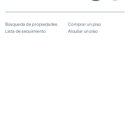
Búsqueda de propiedades
Comprar un piso
Lista de seguimiento
Alquilar un piso
Proyectos
Propiedad comercial
Comprar
Vender un bloque de pisos
Referencias
Experiencia
La empresa
Carrera profesional
Sostenibilidad
Contacto
Acceso de empleados
i
Ahorrar energía
© 2026 WINEGG Realitäten GmbH
Protección de datos
Pie de imprenta