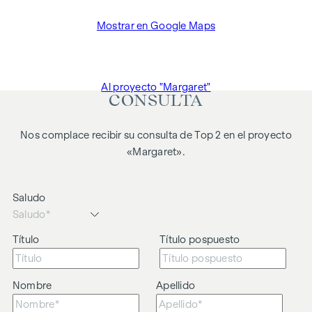
Inmobiliarios BGBI. 262 y 297/1996 - es decir, el 3% del
Mostrar en Google Maps
precio de compra más el 20% de IVA. Esta obligación de
comisión también se aplica si transmite a terceros la
información que se le ha facilitado. Existe una estrecha
relación económica con el vendedor. Nos gustaría señalar
Al proyecto "Margaret"
que actuamos como doble intermediario. El contrato es
CONSULTA
redactado y tramitado por ARNOLD Rechtsanwälte GmbH,
Stoß im Himmel 1, 1010 Viena. Los gastos ascienden al 1,5 %
Nos complace recibir su consulta de Top 2 en el proyecto
del precio de compra más el 20 % de IVA, así como los
«Margaret».
gastos de caja y notaría.
Queremos señalar que existe una estrecha relación familiar
Saludo
o comercial entre el agente y el tercero a mediar.
El agente actúa como doble intermediario.
Título
Título pospuesto
Nombre
Apellido