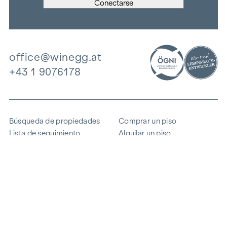
office@winegg.at
+43 1 9076178
Búsqueda de propiedades
Comprar un piso
Lista de seguimiento
Alquilar un piso
Proyectos
Propiedad comercial
Comprar
Vender un bloque de pisos
Referencias
Experiencia
La empresa
Carrera profesional
Sostenibilidad
Contacto
Acceso de empleados