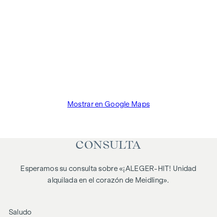
una comisión de intermediación del 3% del precio de
compra más el IVA legal.También nos gustaría señalar que
mantenemos una estrecha relación económica con el
vendedor.
Mostrar en Google Maps
CONSULTA
Esperamos su consulta sobre «¡ALEGER-HIT! Unidad
alquilada en el corazón de Meidling».
Saludo