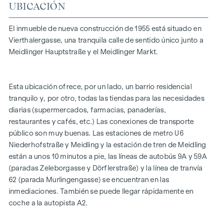
UBICACIÓN
La propiedad se sometió a una reforma general de alta
calidad en 2023.
El inmueble de nueva construcción de 1955 está situado en
A continuación encontrará un resumen de algunas de las
Vierthalergasse, una tranquila calle de sentido único junto a
características
Meidlinger Hauptstraße y el Meidlinger Markt.
- Calefacción por suelo radiante
- Parquet de roble clase 1A colocado en espiga
Esta ubicación ofrece, por un lado, un barrio residencial
tranquilo y, por otro, todas las tiendas para las necesidades
- Caldera mural de condensación a gas Vaillant ecoTEC plus
diarias (supermercados, farmacias, panaderías,
(alternativamente, también se podría instalar un sistema de
restaurantes y cafés, etc.) Las conexiones de transporte
calefacción eléctrico)
público son muy buenas. Las estaciones de metro U6
- instalación eléctrica nueva
Niederhofstraße y Meidling y la estación de tren de Meidling
están a unos 10 minutos a pie, las líneas de autobús 9A y 59A
- gres porcelánico moderno en el baño
(paradas Zeleborgasse y Dörflerstraße) y la línea de tranvía
- Ducha a ras de suelo con pared y puerta de cristal
62 (parada Murlingengasse) se encuentran en las
inmediaciones. También se puede llegar rápidamente en
- Puerta de entrada plana antirrobo e ignífuga, clase de
coche a la autopista A2.
resistencia 3