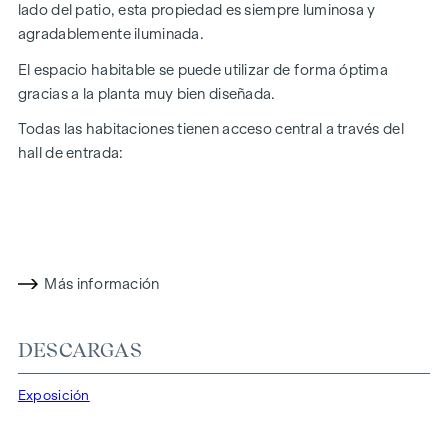
lado del patio, esta propiedad es siempre luminosa y
agradablemente iluminada.
El espacio habitable se puede utilizar de forma óptima
gracias a la planta muy bien diseñada.
Todas las habitaciones tienen acceso central a través del
hall de entrada:
- la cocina-comedor con ventanal que da a la calle y mide
aprox. 33 m2
- el dormitorio orientado al patio (aprox. 17 m²) con vistas al
frondoso patio interior
Más información
- el cuarto de baño con ducha, lavabo y conexión para
lavadora
DESCARGAS
- WC separado con lavabo
Exposición
- el trastero
La altura de la habitación es de más de 2,50 m.