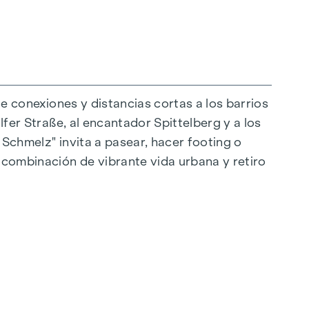
ce conexiones y distancias cortas a los barrios
lfer Straße, al encantador Spittelberg y a los
 Schmelz" invita a pasear, hacer footing o
raordinaria. El mobiliario de alta calidad se
a combinación de vibrante vida urbana y retiro
eal para una vida moderna y con estilo. Los
as. Para mayor comodidad, las persianas
ón de la luz. En las plantas superiores hay
e los espacios habitables según se desee en