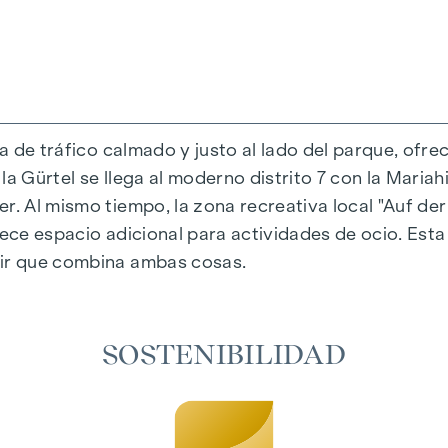
da de tráfico calmado y justo al lado del parque, ofre
a Gürtel se llega al moderno distrito 7 con la Mariahi
r. Al mismo tiempo, la zona recreativa local "Auf der
al única que combina diseño y comodidad de forma ext
rece espacio adicional para actividades de ocio. Est
eccionados que irradian una elegancia atemporal, id
vir que combina ambas cosas.
adiante garantizan un confort natural en las estanci
 un sombreado personalizado y una agradable regulaci
aire acondicionado permiten regular la temperatura d
SOSTENIBILIDAD