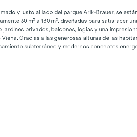
almado y justo al lado del parque Arik-Brauer, se est
amente 30 m² a 130 m², diseñadas para satisfacer un
o jardines privados, balcones, logias y una impresio
Viena. Gracias a las generosas alturas de las habit
camiento subterráneo y modernos conceptos energéti
e energía sostenible y eficiente. Aquí vivirá con est
iena, Herbststraße - Winegg