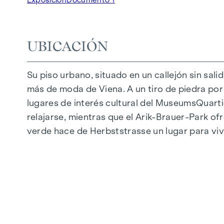
Grandes alturas
Aparcamiento subterráneo | e-mobility
Tranquilo patio interior
UBICACIÓN
Sistema fotovoltaico en el tejado
Sala común
Su piso urbano, situado en un callejón sin sali
más de moda de Viena. A un tiro de piedra por l
LLEGAR A CASA
lugares de interés cultural del MuseumsQuartie
En Herbststrasse le espera una experiencia vit
relajarse, mientras que el Arik-Brauer-Park of
caracteriza por materiales cuidadosamente sel
verde hace de Herbststrasse un lugar para vi
suelos de parqué y la calefacción por suelo r
exteriores con control eléctrico proporcionan
una característica especial: Los sistemas de 
los calurosos días de verano.
INSTALACIONES