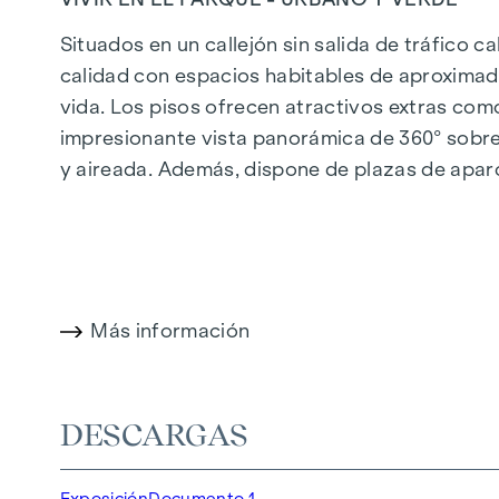
Situados en un callejón sin salida de tráfico c
calidad con espacios habitables de aproximad
vida. Los pisos ofrecen atractivos extras com
impresionante vista panorámica de 360° sobre 
y aireada. Además, dispone de plazas de apar
calefacción urbana, garantizan un suministro d
cómodo.
Más información en:
WOHNEN AM PARK, 1160 V
Más información
DESTACADOS
150 viviendas de pleno dominio
Superficie habitable de aprox. 30 a 130 m²
DESCARGAS
Pisos de 1 a 4 habitaciones
Jardines, balcones, logias y terrazas
Exposición
Documento 1