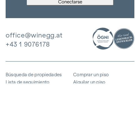
office@winegg.at
+43 1 9076178
Búsqueda de propiedades
Comprar un piso
Lista de seguimiento
Alquilar un piso
Proyectos
Propiedad comercial
Comprar
Vender un bloque de pisos
Referencias
Experiencia
La empresa
Carrera profesional
Sostenibilidad
Contacto
Acceso de empleados