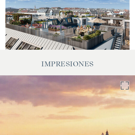
precio de compra más el 20% de IVA. Esta obligación de
comisión también se aplica si transmite a terceros la
información que se le ha facilitado. Existe una estrecha
relación económica con el vendedor. Nos gustaría señalar
que actuamos como doble intermediario. El contrato es
redactado y tramitado por ARNOLD Rechtsanwälte GmbH,
Stoß im Himmel 1, 1010 Viena. Los gastos ascienden al 1,5 %
del precio de compra más el 20 % de IVA, así como los
gastos de caja y notaría.
IMPRESIONES
Queremos señalar que existe una estrecha relación familiar
o económica entre el agente y el tercero a mediar.
El agente actúa como doble intermediario.