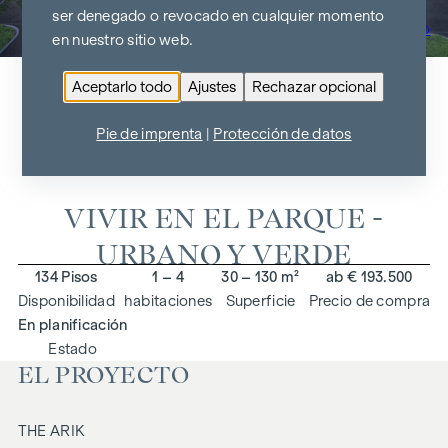
ser denegado o revocado en cualquier momento
Ir al resumen del proyecto
en nuestro sitio web.
Aceptarlo todo
Ajustes
Rechazar opcional
THE ARIK
Pie de imprenta
|
Protección de datos
1160 Viena, Herbststraße 6-10
VIVIR EN EL PARQUE -
URBANO Y VERDE
134 Pisos
1 – 4
30 – 130 m²
ab € 193.500
Disponibilidad
habitaciones
Superficie
Precio de compra
En planificación
Estado
EL PROYECTO
THE ARIK