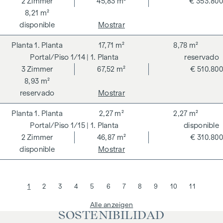
2
Zimmer
45,83 m²
€ 353.800
8,21 m²
disponible
Mostrar
1. Planta
17,71 m²
8,78 m²
1/14
| 1. Planta
reservado
3
Zimmer
67,52 m²
€ 510.800
8,93 m²
reservado
Mostrar
1. Planta
2,27 m²
2,27 m²
1/15
| 1. Planta
disponible
2
Zimmer
46,87 m²
€ 310.800
disponible
Mostrar
1
2
3
4
5
6
7
8
9
10
11
Alle anzeigen
SOSTENIBILIDAD