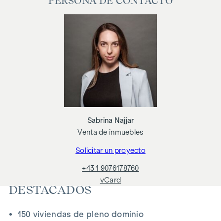
PERSONA DE CONTACTO
Herbststraße - Winegg
LLEGAR A CASA
En la Herbststraße le espera una experiencia vital única que
combina diseño y comodidad de forma extraordinaria. El
mobiliario de alta calidad se caracteriza por materiales
cuidadosamente seleccionados que irradian una elegancia
atemporal, ideal para una vida moderna y con estilo. Los
suelos de parqué y la calefacción por suelo radiante
garantizan un confort natural en las estancias. Para mayor
Sabrina Najjar
comodidad, las persianas exteriores con control eléctrico
Venta de inmuebles
proporcionan un sombreado personalizado y una agradable
Solicitar un proyecto
regulación de la luz. En las plantas superiores hay una
característica especial: Los sistemas de aire acondicionado
+43 1 9076178760
permiten regular la temperatura de los espacios habitables
vCard
según se desee en los calurosos días de verano.
DESTACADOS
INSTALACIONES
150 viviendas de pleno dominio