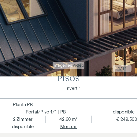
imágenes
Vídeo
1
/17
PISOS
Vivir
Invertir
PB
1/1
| PB
disponible
2
Zimmer
42,60 m²
€ 249.500
disponible
Mostrar