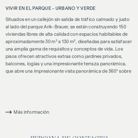
VIVIR EN EL PARQUE - URBANO Y VERDE
Situados en un callejón sin salida de tráfico calmado y justo
al lado del parque Arik-Brauer, se están construyendo 150
viviendas libres de alta calidad con espacios habitables de
aproximadamente 30 m² a 130 m², diseñadas para satisfacer
una amplia gama de requisitos y conceptos de vida. Los
pisos ofrecen atractivos extras como jardines privados,
balcones, logias y una impresionante terraza panorámica,
que abre una impresionante vista panorámica de 360° sobre
Viena. Gracias a las generosas alturas de las habitaciones,
creamos una sensación de vida abierta y aireada. Además,
dispone de plazas de aparcamiento subterráneo y
modernos conceptos energéticos, como la energía
fotovoltaica y la calefacción urbana, garantizan un
Más información
suministro de energía sostenible y eficiente. Aquí vivirá con
estilo, orientado al futuro y extremadamente cómodo.
Más información en:
WOHNEN AM PARK, 1160 Viena,