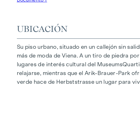
Grandes alturas
Aparcamiento subterráneo | e-mobility
Tranquilo patio interior
UBICACIÓN
Sistema fotovoltaico en el tejado
Sala común
Su piso urbano, situado en un callejón sin sali
más de moda de Viena. A un tiro de piedra por l
LLEGAR A CASA
lugares de interés cultural del MuseumsQuartie
En Herbststrasse le espera una experiencia vit
relajarse, mientras que el Arik-Brauer-Park of
caracteriza por materiales cuidadosamente sel
verde hace de Herbststrasse un lugar para vi
suelos de parqué y la calefacción por suelo r
exteriores con control eléctrico proporcionan
una característica especial: Los sistemas de 
los calurosos días de verano.
INSTALACIONES