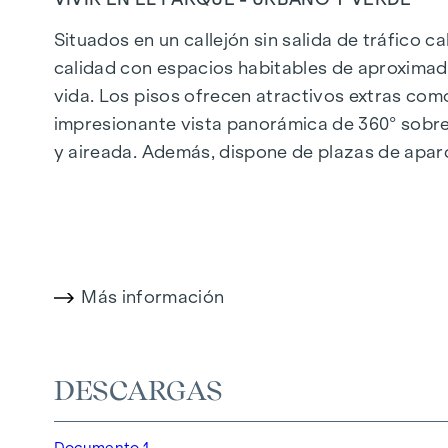
Situados en un callejón sin salida de tráfico c
calidad con espacios habitables de aproximad
vida. Los pisos ofrecen atractivos extras com
impresionante vista panorámica de 360° sobre 
y aireada. Además, dispone de plazas de apar
calefacción urbana, garantizan un suministro d
cómodo.
Más información en:
WOHNEN AM PARK, 1160 V
Más información
DESTACADOS
150 viviendas de pleno dominio
Superficie habitable de aprox. 30 a 130 m²
DESCARGAS
Pisos de 1 a 4 habitaciones
Jardines, balcones, logias y terrazas
Documento 1