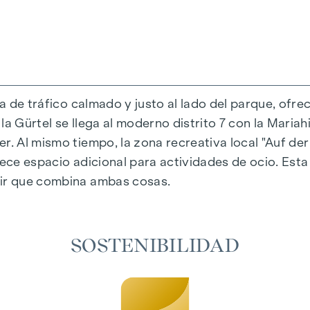
da de tráfico calmado y justo al lado del parque, ofre
a Gürtel se llega al moderno distrito 7 con la Mariahi
r. Al mismo tiempo, la zona recreativa local "Auf der
al única que combina diseño y comodidad de forma ext
rece espacio adicional para actividades de ocio. Est
eccionados que irradian una elegancia atemporal, id
vir que combina ambas cosas.
adiante garantizan un confort natural en las estanci
 un sombreado personalizado y una agradable regulaci
aire acondicionado permiten regular la temperatura d
SOSTENIBILIDAD