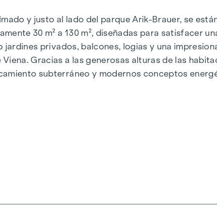
almado y justo al lado del parque Arik-Brauer, se est
amente 30 m² a 130 m², diseñadas para satisfacer un
o jardines privados, balcones, logias y una impresio
Viena. Gracias a las generosas alturas de las habit
camiento subterráneo y modernos conceptos energéti
e energía sostenible y eficiente. Aquí vivirá con est
iena, Herbststraße - Winegg