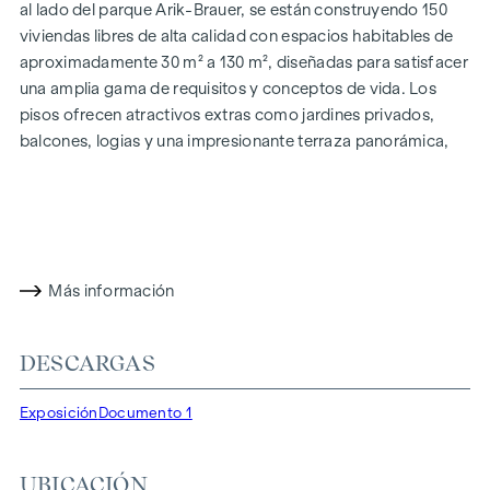
al lado del parque Arik-Brauer, se están construyendo 150
viviendas libres de alta calidad con espacios habitables de
aproximadamente 30 m² a 130 m², diseñadas para satisfacer
una amplia gama de requisitos y conceptos de vida. Los
pisos ofrecen atractivos extras como jardines privados,
balcones, logias y una impresionante terraza panorámica,
que abre una impresionante vista panorámica de 360° sobre
Viena. Gracias a las generosas alturas de las habitaciones,
creamos una sensación de vida abierta y aireada. Además,
dispone de plazas de aparcamiento subterráneo y
modernos conceptos energéticos, como la energía
Más información
fotovoltaica y la calefacción urbana, garantizan un
suministro de energía sostenible y eficiente. Aquí vivirá con
estilo, orientado al futuro y extremadamente cómodo.
DESCARGAS
Más información en:
WOHNEN AM PARK, 1160 Viena,
Exposición
Documento 1
Herbststraße - Winegg
DESTACADOS
UBICACIÓN