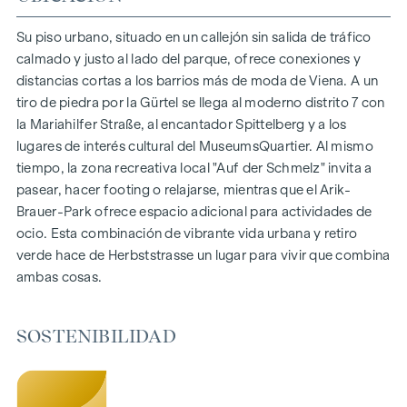
150 viviendas de pleno dominio
Superficie habitable de aprox. 30 a 130 m²
Su piso urbano, situado en un callejón sin salida de tráfico
Pisos de 1 a 4 habitaciones
calmado y justo al lado del parque, ofrece conexiones y
Jardines, balcones, logias y terrazas
distancias cortas a los barrios más de moda de Viena. A un
Grandes alturas
tiro de piedra por la Gürtel se llega al moderno distrito 7 con
Aparcamiento subterráneo | e-mobility
la Mariahilfer Straße, al encantador Spittelberg y a los
Tranquilo patio interior
lugares de interés cultural del MuseumsQuartier. Al mismo
Sistema fotovoltaico en el tejado
tiempo, la zona recreativa local "Auf der Schmelz" invita a
Sala común
pasear, hacer footing o relajarse, mientras que el Arik-
Brauer-Park ofrece espacio adicional para actividades de
LLEGAR A CASA
ocio. Esta combinación de vibrante vida urbana y retiro
verde hace de Herbststrasse un lugar para vivir que combina
En Herbststrasse le espera una experiencia vital única que
ambas cosas.
combina diseño y comodidad de forma extraordinaria. El
mobiliario de alta calidad se caracteriza por materiales
cuidadosamente seleccionados que irradian una elegancia
SOSTENIBILIDAD
atemporal, ideal para una vida moderna y con estilo. Los
suelos de parqué y la calefacción por suelo radiante
garantizan un confort natural en las estancias. Para mayor