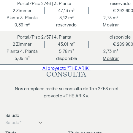
Advertimos que existe una estrecha relación familiar o
2/46
| 3. Planta
reservado
económica entre el agente y el tercero a intermediar.
2
Zimmer
47,13 m²
€ 292.600
3. Planta
3,12 m²
2,73 m²
El agente actúa como doble intermediario.
0,39 m²
reservado
Mostrar
2/57
| 4. Planta
disponible
2
Zimmer
43,01 m²
€ 289.900
4. Planta
5,78 m²
2,73 m²
3,05 m²
disponible
Mostrar
Al proyecto "THE ARIK"
CONSULTA
Nos complace recibir su consulta de Top 2/58 en el
proyecto «THE ARIK».
Saludo