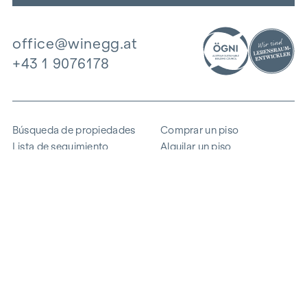
office@winegg.at
+43 1 9076178
Búsqueda de propiedades
Comprar un piso
Lista de seguimiento
Alquilar un piso
Proyectos
Propiedad comercial
Comprar
Vender un bloque de pisos
Referencias
Experiencia
La empresa
Carrera profesional
Sostenibilidad
Contacto
Acceso de empleados
i
Ahorrar energía