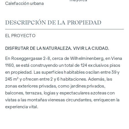
Calefacción urbana
DESCRIPCIÓN DE LA PROPIEDAD
EL PROYECTO
DISFRUTAR DE LA NATURALEZA. VIVIR LA CIUDAD.
En Roseggergasse 2-8, cerca de Wilhelminenberg, en Viena
1160, se está construyendo un total de 124 exclusivos pisos
en propiedad. Las superficies habitables oscilan entre 39 y
245 m² y ofrecen entre 2 y 6 habitaciones. Además, las
zonas exteriores privadas, como jardines privados,
balcones, terrazas, logias y espectaculares azoteas con
vistas a las montañas vienesas circundantes, enriquecen la
experiencia vital.
Un jardín comunitario en un tranquilo patio interior ofrece
oportunidades para la jardinería urbana. Este proyecto