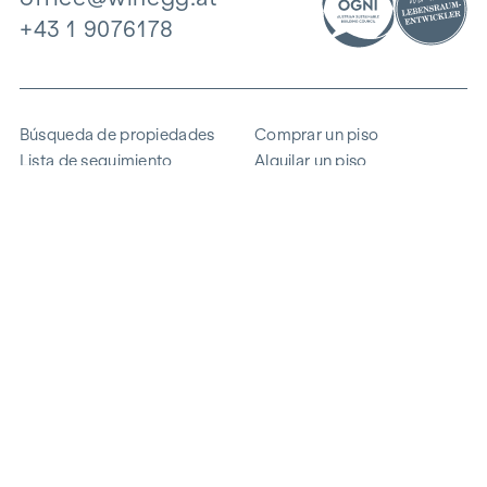
+43 1 9076178
Búsqueda de propiedades
Comprar un piso
Lista de seguimiento
Alquilar un piso
Proyectos
Propiedad comercial
Comprar
Vender un bloque de pisos
Referencias
Experiencia
La empresa
Carrera profesional
Sostenibilidad
Contacto
Acceso de empleados
i
Ahorrar energía
© 2026 WINEGG Realitäten GmbH
Protección de datos
Pie de imprenta