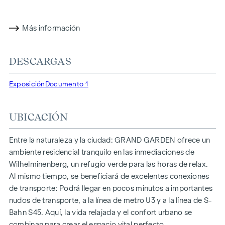
residencial ya ha obtenido la certificación de oro del DGNB
(Consejo Alemán de Construcción Sostenible). La
propiedad no sólo ofrece menores costes energéticos y una
Más información
huella de CO2 reducida, sino también altos estándares en
cuanto a calidad del aire, acústica y condiciones de
DESCARGAS
iluminación. Los residentes se benefician de una ubicación
ideal, a pocos minutos a pie de las estaciones de metro
Exposición
Documento 1
"Ottakring" y "Kendlerstraße", que ofrecen una conexión
directa con el centro de la ciudad.
UBICACIÓN
NATURALEZA Y CALIDAD DE VIDA
Lo más destacado del proyecto residencial
GRAND
Entre la naturaleza y la ciudad: GRAND GARDEN ofrece un
GARDEN
es el oasis de paz del patio interior de 1.000 m², un
ambiente residencial tranquilo en las inmediaciones de
refugio único para todas las generaciones. Aquí es donde la
Wilhelminenberg, un refugio verde para las horas de relax.
naturaleza se encuentra con la vida urbana y crea una
Al mismo tiempo, se beneficiará de excelentes conexiones
calidad de vida excepcional.
de transporte: Podrá llegar en pocos minutos a importantes
nudos de transporte, a la línea de metro U3 y a la línea de S-
Las zonas comunes con bancos y mesas invitan a relajarse y
Bahn S45. Aquí, la vida relajada y el confort urbano se
ofrecen un lugar de encuentro natural para todas las
combinan para crear el espacio vital perfecto.