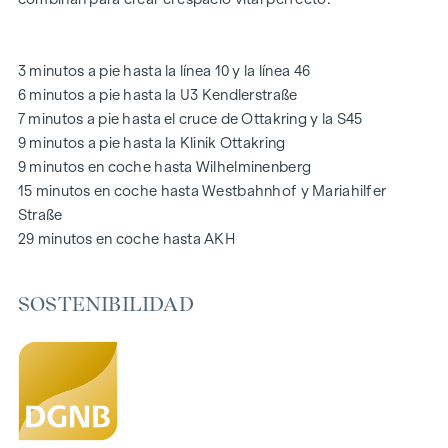
generaciones. Una acogedora zona de juegos infantiles
ofrece horas sin preocupaciones y felices momentos
infantiles, directamente en el complejo residencial, para que
3 minutos a pie hasta la línea 10 y la línea 46
los niños puedan jugar con seguridad y despreocupación.
6 minutos a pie hasta la U3 Kendlerstraße
Durante la fase de planificación se hizo especial hincapié en
7 minutos a pie hasta el cruce de Ottakring y la S45
los materiales sostenibles.
9 minutos a pie hasta la Klinik Ottakring
El uso exclusivo por parte de los residentes hace de este
9 minutos en coche hasta Wilhelminenberg
patio interior oasis de paz un activo especial del proyecto y
15 minutos en coche hasta Westbahnhof y Mariahilfer
garantiza una calidad de vida excepcional. Experimente la
Straße
vida moderna con un valor añadido ecológico: ¡bienvenido a
29 minutos en coche hasta AKH
GRAND GARDEN
!
SOSTENIBILIDAD
SU HOGAR CON AMPLIAS VISTAS Y ESPACIOS ABIERTOS
En
GRAND GARDEN
no sólo se vive, sino que cada día se
experimenta de nuevo la simbiosis perfecta entre estilo de
vida moderno y estilo histórico. Una característica especial
es el equipamiento de alta calidad, que garantiza una
experiencia de vida óptima con soluciones de planta flexible