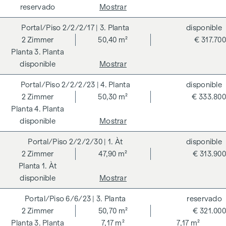
taxonomía de la UE. La creación de un espacio vital
reservado
Mostrar
sostenible y el bienestar de los futuros residentes son el
centro de los GRAND GARDENS. Las certificaciones
2/2/2/17
| 3. Planta
disponible
independientes hacen transparente una estrategia holística
2
Zimmer
50,40 m²
€ 317.700
de sostenibilidad. El comprador de un condominio
3. Planta
certificado por el DGNB (Consejo Alemán de Construcción
disponible
Mostrar
Sostenible) se beneficia de diversas ventajas que abarcan
2/2/2/23
| 4. Planta
disponible
aspectos ecológicos, económicos y socioculturales. En la
2
Zimmer
50,30 m²
€ 333.800
página siguiente encontrará algunas de las principales
4. Planta
ventajas.
disponible
Mostrar
COSTES ADICIONALES
2/2/2/30
| 1. Àt
disponible
En aras del buen orden, nos gustaría señalar que, a menos
2
Zimmer
47,90 m²
€ 313.900
que se indique lo contrario en la oferta, se deberá abonar
1. Àt
una comisión al finalizar con éxito la transacción según las
disponible
Mostrar
tarifas estipuladas en la Ordenanza de Agentes Inmobiliarios
BGBI. 262 y 297/1996 - es decir, el 3% del precio de compra
6/6/23
| 3. Planta
reservado
más el 20% de IVA. Esta obligación de comisión también se
2
Zimmer
50,70 m²
€ 321.000
aplica si transmite a terceros la información que se le ha
3. Planta
7,17 m²
7,17 m²