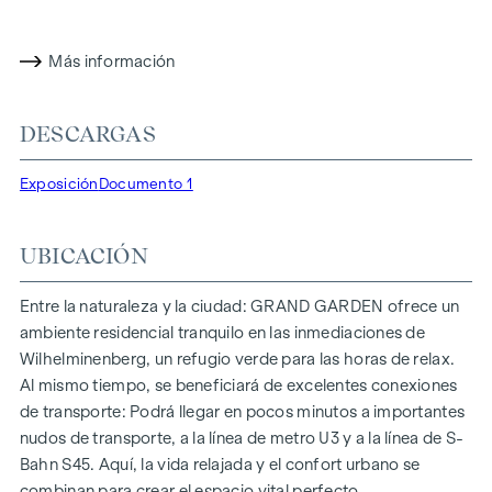
residencial ya ha obtenido la certificación de oro del DGNB
(Consejo Alemán de Construcción Sostenible). La
propiedad no sólo ofrece menores costes energéticos y una
Más información
huella de CO2 reducida, sino también altos estándares en
cuanto a calidad del aire, acústica y condiciones de
DESCARGAS
iluminación. Los residentes se benefician de una ubicación
ideal, a pocos minutos a pie de las estaciones de metro
Exposición
Documento 1
"Ottakring" y "Kendlerstraße", que ofrecen una conexión
directa con el centro de la ciudad.
UBICACIÓN
NATURALEZA Y CALIDAD DE VIDA
Lo más destacado del proyecto residencial
GRAND
Entre la naturaleza y la ciudad: GRAND GARDEN ofrece un
GARDEN
es el oasis de paz del patio interior de 1.000 m², un
ambiente residencial tranquilo en las inmediaciones de
refugio único para todas las generaciones. Aquí es donde la
Wilhelminenberg, un refugio verde para las horas de relax.
naturaleza se encuentra con la vida urbana y crea una
Al mismo tiempo, se beneficiará de excelentes conexiones
calidad de vida excepcional.
de transporte: Podrá llegar en pocos minutos a importantes
nudos de transporte, a la línea de metro U3 y a la línea de S-
Las zonas comunes con bancos y mesas invitan a relajarse y
Bahn S45. Aquí, la vida relajada y el confort urbano se
ofrecen un lugar de encuentro natural para todas las
combinan para crear el espacio vital perfecto.