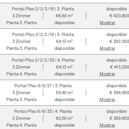
taxonomía de la UE. La creación de un espacio vital
sostenible y el bienestar de los futuros residentes son el
2/2/2/16
| 3. Planta
disponible
centro de los GRAND GARDENS. Las certificaciones
3
Zimmer
66,60 m²
€ 420.800
independientes hacen transparente una estrategia holística
3. Planta
disponible
Mostrar
de sostenibilidad. El comprador de un condominio
2/2/2/19
| 3. Planta
disponible
certificado por el DGNB (Consejo Alemán de Construcción
3
Zimmer
64,13 m²
€ 392.000
Sostenible) se beneficia de diversas ventajas que abarcan
3. Planta
disponible
Mostrar
aspectos ecológicos, económicos y socioculturales. En la
página siguiente encontrará algunas de las principales
2/2/2/25
| 4. Planta
disponible
ventajas.
3
Zimmer
64,13 m²
€ 413.200
4. Planta
disponible
Mostrar
COSTES ADICIONALES
En aras del buen orden, nos gustaría señalar que, a menos
6/6/27
| 3. Planta
disponible
que se indique lo contrario en la oferta, se deberá abonar
3
Zimmer
59,40 m²
€ 396.900
una comisión al finalizar con éxito la transacción según las
3. Planta
disponible
Mostrar
tarifas estipuladas en la Ordenanza de Agentes Inmobiliarios
6/6/33
| 4. Planta
disponible
BGBI. 262 y 297/1996 - es decir, el 3% del precio de compra
2
Zimmer
60,50 m²
€ 389.800
más el 20% de IVA. Esta obligación de comisión también se
4. Planta
disponible
Mostrar
aplica si transmite a terceros la información que se le ha