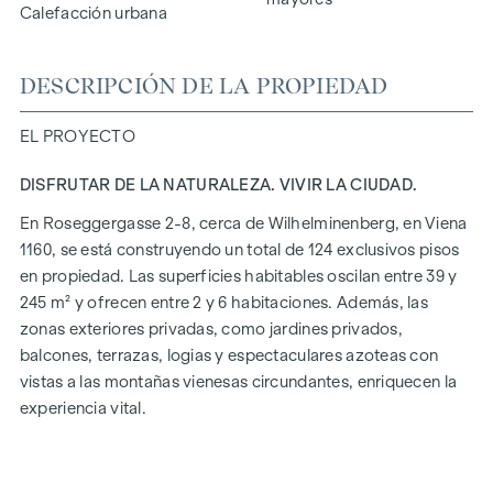
Calefacción urbana
DESCRIPCIÓN DE LA PROPIEDAD
EL PROYECTO
DISFRUTAR DE LA NATURALEZA. VIVIR LA CIUDAD.
En Roseggergasse 2-8, cerca de Wilhelminenberg, en Viena
1160, se está construyendo un total de 124 exclusivos pisos
en propiedad. Las superficies habitables oscilan entre 39 y
245 m² y ofrecen entre 2 y 6 habitaciones. Además, las
zonas exteriores privadas, como jardines privados,
balcones, terrazas, logias y espectaculares azoteas con
vistas a las montañas vienesas circundantes, enriquecen la
experiencia vital.
Un jardín comunitario en un tranquilo patio interior ofrece
oportunidades para la jardinería urbana. Este proyecto