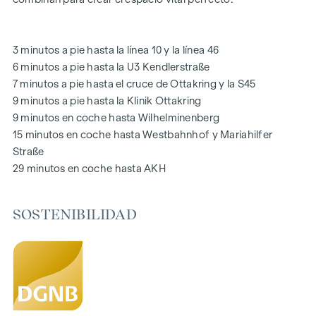
generaciones. Una acogedora zona de juegos infantiles
ofrece horas sin preocupaciones y felices momentos
infantiles, directamente en el complejo residencial, para que
3 minutos a pie hasta la línea 10 y la línea 46
los niños puedan jugar con seguridad y despreocupación.
6 minutos a pie hasta la U3 Kendlerstraße
Durante la fase de planificación se hizo especial hincapié en
7 minutos a pie hasta el cruce de Ottakring y la S45
los materiales sostenibles.
9 minutos a pie hasta la Klinik Ottakring
El uso exclusivo por parte de los residentes hace de este
9 minutos en coche hasta Wilhelminenberg
patio interior oasis de paz un activo especial del proyecto y
15 minutos en coche hasta Westbahnhof y Mariahilfer
garantiza una calidad de vida excepcional. Experimente la
Straße
vida moderna con un valor añadido ecológico: ¡bienvenido a
29 minutos en coche hasta AKH
GRAND GARDEN
!
SOSTENIBILIDAD
SU HOGAR CON AMPLIAS VISTAS Y ESPACIOS ABIERTOS
En
GRAND GARDEN
no sólo se vive, sino que cada día se
experimenta de nuevo la simbiosis perfecta entre estilo de
vida moderno y estilo histórico. Una característica especial
es el equipamiento de alta calidad, que garantiza una
experiencia de vida óptima con soluciones de planta flexible