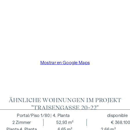
vendedor. El promotor inmobiliario paga la comisión del
comprador hasta el inicio de la construcción. El contrato es
redactado y tramitado de forma fiduciaria por el abogado
Dr. Arnold Rechtsanwälte / Wipplingerstraße. Los gastos
ascienden al 1,8% del precio de compra más el 20% de IVA,
así como los gastos de caja y notaría de la fiduciaria Dra.
Bettina Schober.
Mostrar en Google Maps
ÄHNLICHE WOHNUNGEN IM PROJEKT
"TRAISENGASSE 20-22"
1/80
| 4. Planta
disponible
2
Zimmer
52,93 m²
€ 368.100
4. Planta
6,65 m²
2,66 m²