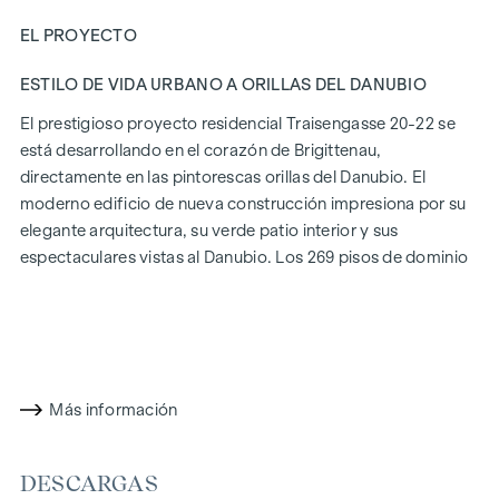
EL PROYECTO
ESTILO DE VIDA URBANO A ORILLAS DEL DANUBIO
El prestigioso proyecto residencial Traisengasse 20-22 se
está desarrollando en el corazón de Brigittenau,
directamente en las pintorescas orillas del Danubio. El
moderno edificio de nueva construcción impresiona por su
elegante arquitectura, su verde patio interior y sus
espectaculares vistas al Danubio. Los 269 pisos de dominio
absoluto ofrecen una variedad de opciones de vivienda
para todos los estilos de vida y generaciones. La proximidad
a la Isla del Danubio y la rápida conexión con el centro de la
ciudad prometen un estilo de vida privilegiado en uno de los
Más información
barrios más animados de Viena.
CONFORT DE VIDA CON CARÁCTER
DESCARGAS