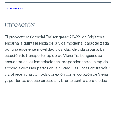
En Traisengasse 20-22, la estética y la funcionalidad se
combinan en cada unidad residencial. Con planos
Exposición
inteligentes que van desde acogedores pisos de un
dormitorio a espaciosos pisos de cuatro dormitorios, todo
UBICACIÓN
el mundo encontrará aquí su espacio vital ideal. Los suelos
de parqué de roble y las elegantes baldosas de marca
El proyecto residencial Traisengasse 20-22, en Brigittenau,
realzan el interior, mientras que la calefacción por suelo
encarna la quintaesencia de la vida moderna, caracterizada
radiante, alimentada por calefacción urbana respetuosa con
por una excelente movilidad y calidad de vida urbana. La
el medio ambiente, garantiza un clima interior acogedor. La
estación de transporte rápido de Viena Traisengasse se
protección solar eléctrica exterior y el aire acondicionado en
encuentra en las inmediaciones, proporcionando un rápido
los pisos de la última planta garantizan un ambiente
acceso a diversas partes de la ciudad. Las líneas de tranvía 1
agradable, incluso en los días más calurosos.
y 2 ofrecen una cómoda conexión con el corazón de Viena
y, por tanto, acceso directo al vibrante centro de la ciudad.
EQUIPAMIENTOS
Suelos de parqué de roble
Elegantes baldosas de marca
Protección solar eléctrica exterior
Aire acondicionado en el ático
Calefacción por suelo radiante a través de calefacción