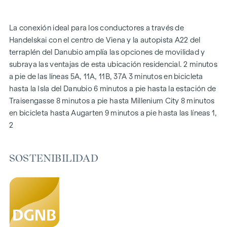
urbana
Sistema fotovoltaico en el tejado
La conexión ideal para los conductores a través de
Sistema de interfono digital y
Handelskai con el centro de Viena y la autopista A22 del
tablón de anuncios mediante aplicación de teléfono móvil
terraplén del Danubio amplía las opciones de movilidad y
Aplicación de gestión inteligente de la propiedad "puck
subraya las ventajas de esta ubicación residencial. 2 minutos
a pie de las líneas 5A, 11A, 11B, 37A 3 minutos en bicicleta
DESTACADOS
hasta la Isla del Danubio 6 minutos a pie hasta la estación de
269 viviendas de pleno dominio
Traisengasse 8 minutos a pie hasta Millenium City 8 minutos
De 1 a 4 habitaciones con espacios habitables de aprox.
en bicicleta hasta Augarten 9 minutos a pie hasta las líneas 1,
38 a 124 m2
2
Jardines, balcones, logias, azoteas
Zona de juegos para niños pequeños y sala común
SOSTENIBILIDAD
166 plazas de aparcamiento subterráneo
Ideal para inversores y propietarios
Precertificado de sostenibilidad DGNB Gold
Situado junto al pintoresco Danubio
SOSTENIBILIDAD