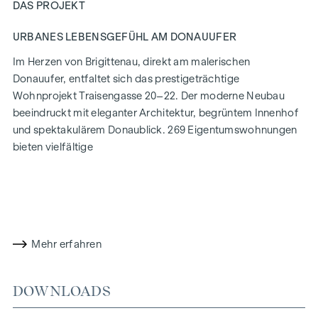
DAS PROJEKT
URBANES LEBENSGEFÜHL AM DONAUUFER
Im Herzen von Brigittenau, direkt am malerischen
Donauufer, entfaltet sich das prestigeträchtige
Wohnprojekt Traisengasse 20–22. Der moderne Neubau
beeindruckt mit eleganter Architektur, begrüntem Innenhof
und spektakulärem Donaublick. 269 Eigentumswohnungen
bieten vielfältige
Wohnmöglichkeiten für alle Lebensstile und Generationen.
Die Nähe zur Donauinsel und die schnelle Anbindung ans
Stadtzentrum versprechen ein privilegiertes Lebensgefühl in
einem der lebendigsten Bezirke Wiens.
Mehr erfahren
WOHNKOMFORT MIT CHARAKTER
In der Traisengasse 20–22 vereinen sich Ästhetik und
DOWNLOADS
Funktionalität in jeder Wohneinheit. Mit intelligenten