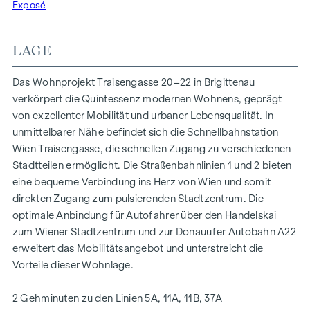
Grundrissen, die von gemütlichen Einzimmerapartments bis
Exposé
zu großzügigen Vierzimmerwohnungen reichen, finden hier
alle ihren idealen Lebensraum. Eichenparkettböden und
LAGE
stilvolle Markenfliesen veredeln das Interieur, während die
Fußbodenheizung, gespeist durch umweltfreundliche
Das Wohnprojekt Traisengasse 20–22 in Brigittenau
Fernwärme, für ein behagliches Raumklima sorgt.
verkörpert die Quintessenz modernen Wohnens, geprägt
Außenliegender, elektrischer Sonnenschutz und
von exzellenter Mobilität und urbaner Lebensqualität. In
Klimaanlagen in den Dachgeschoßwohnungen
unmittelbarer Nähe befindet sich die Schnellbahnstation
gewährleisten ein angenehmes Wohnambiente, selbst an
Wien Traisengasse, die schnellen Zugang zu verschiedenen
den heißesten Tagen.
Stadtteilen ermöglicht. Die Straßenbahnlinien 1 und 2 bieten
eine bequeme Verbindung ins Herz von Wien und somit
AUSSTATTUNG
direkten Zugang zum pulsierenden Stadtzentrum. Die
Eichenparkettböden
optimale Anbindung für Autofahrer über den Handelskai
Stilvolle Markenfliesen
zum Wiener Stadtzentrum und zur Donauufer Autobahn A22
Außenliegender, elektrischer Sonnenschutz
erweitert das Mobilitätsangebot und unterstreicht die
Klimaanlage im DG
Vorteile dieser Wohnlage.
Fußbodenheizung mittels Fernwärme
Photovoltaikanlage am Dach
2 Gehminuten zu den Linien 5A, 11A, 11B, 37A
Digitale Gegensprechanlage und