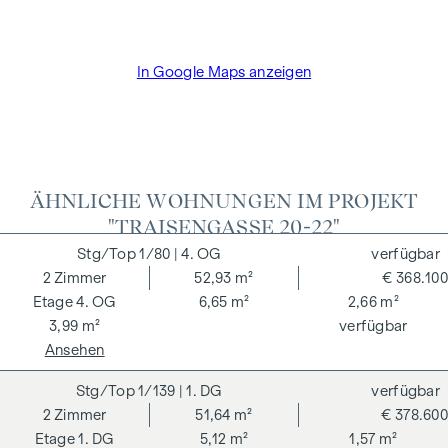
Dr. Arnold Rechtsanwälte / Wipplingerstraße. Die Kosten
betragen 1,8 % des Kaufpreises zzgl. 20% USt. sowie
Barauslagen und Beglaubigung TreuhänderIn Fr. Dr. Bettina
In Google Maps anzeigen
Schober.
ÄHNLICHE WOHNUNGEN IM PROJEKT
"TRAISENGASSE 20-22"
1/80
| 4. OG
verfügbar
2
Zimmer
52,93 m²
€ 368.100
4. OG
6,65 m²
2,66 m²
3,99 m²
verfügbar
Ansehen
1/139
| 1. DG
verfügbar
2
Zimmer
51,64 m²
€ 378.600
1. DG
5,12 m²
1,57 m²