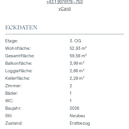
+43 1 9076178–750
vCard
ECKDATEN
Etage
3. OG
Wohnfläche
52,93 m²
Gesamtfläche
59,58 m²
Balkonfläche
3,99 m²
Loggiafläche
2,66 m²
Kellerfläche
2,28 m²
Zimmer
2
Bäder
1
WC
1
Baujahr
2026
Stil
Neubau
Zustand
Erstbezug