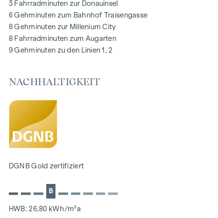
3 Fahrradminuten zur Donauinsel
schwarzes Brett über Handyapp
6 Gehminuten zum Bahnhof Traisengasse
Smarte Hausverwaltungs-App „puck“
8 Gehminuten zur Millenium City
8 Fahrradminuten zum Augarten
HIGHLIGHTS
9 Gehminuten zu den Linien 1, 2
269 Eigentumswohnungen
1 bis 4 Zimmer mit Wohnflächen von ca. 38 bis 124 m2
NACHHALTIGKEIT
Gärten, Balkone, Loggien, Dachterrassen
Kleinkinderspielplatz und Gemeinschaftsraum
166 Tiefgaragenstellplätze
Ideal für Anleger und Eigennutzer
DGNB Gold Nachhaltigkeits-Vorzertifikat
Lage direkt an der malerischen Donau
NACHHALTIGKEIT
DGNB Gold zertifiziert
Im Mittelpunkt dieses Neubauprojekts stehen die
B
Erschaffung von nachhaltigem Lebensraum und das
Wohlbefinden der zukünftigen Bewohner. Neben der
HWB: 26,80 kWh/m²a
Optimierung der Nutzungsdauer der Immobilie, achten wir