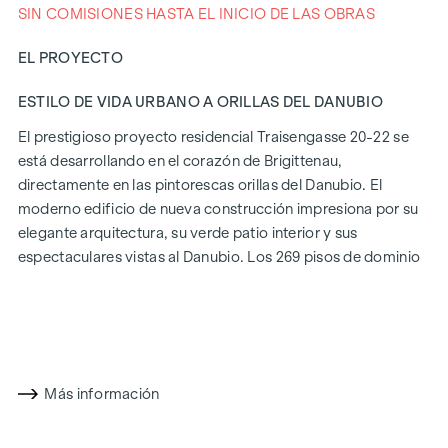
SIN COMISIONES HASTA EL INICIO DE LAS OBRAS
EL PROYECTO
ESTILO DE VIDA URBANO A ORILLAS DEL DANUBIO
El prestigioso proyecto residencial Traisengasse 20-22 se
está desarrollando en el corazón de Brigittenau,
directamente en las pintorescas orillas del Danubio. El
moderno edificio de nueva construcción impresiona por su
elegante arquitectura, su verde patio interior y sus
espectaculares vistas al Danubio. Los 269 pisos de dominio
absoluto ofrecen una variedad de opciones de vivienda
para todos los estilos de vida y generaciones. La proximidad
a la Isla del Danubio y la rápida conexión con el centro de la
ciudad prometen un estilo de vida privilegiado en uno de los
Más información
barrios más animados de Viena.
CONFORT DE VIDA CON CARÁCTER