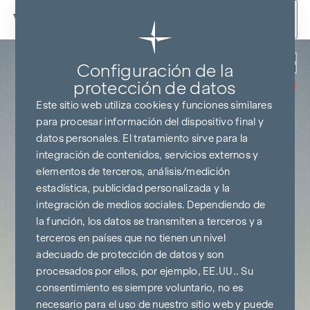
Ir al contenido
Volver
Configuración de la
SIN COMISIONES
HASTA EL
protección de datos
INICIO DE LA
CONSTRUCCIÓN
Este sitio web utiliza cookies y funciones similares
para procesar información del dispositivo final y
datos personales. El tratamiento sirve para la
integración de contenidos, servicios externos y
elementos de terceros, análisis/medición
estadística, publicidad personalizada y la
integración de medios sociales. Dependiendo de
la función, los datos se transmiten a terceros y a
terceros en países que no tienen un nivel
adecuado de protección de datos y son
procesados por ellos, por ejemplo, EE.UU.. Su
consentimiento es siempre voluntario, no es
necesario para el uso de nuestro sitio web y puede