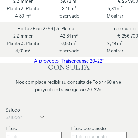
2
Zimmer
39,72 m²
€ 257.900
3. Planta
8,11 m²
3,81 m²
4,30 m²
reservado
Mostrar
2/56
| 3. Planta
reservado
2
Zimmer
42,31 m²
€ 256.700
3. Planta
6,80 m²
2,79 m²
4,01 m²
reservado
Mostrar
Al proyecto "Traisengasse 20-22"
CONSULTA
Nos complace recibir su consulta de Top 1/68 en el
proyecto «Traisengasse 20-22».
Saludo
Título
Título pospuesto