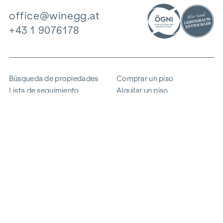
office@winegg.at
+43 1 9076178
Búsqueda de propiedades
Comprar un piso
Lista de seguimiento
Alquilar un piso
Proyectos
Propiedad comercial
Comprar
Vender un bloque de pisos
Referencias
Experiencia
La empresa
Carrera profesional
Sostenibilidad
Contacto
Acceso de empleados
i
Ahorrar energía