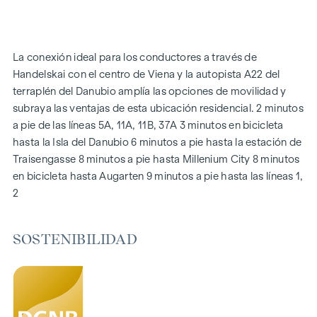
Calefacción por suelo radiante a través de calefacción
urbana
Sistema fotovoltaico en el tejado
La conexión ideal para los conductores a través de
Sistema de interfono digital y
Handelskai con el centro de Viena y la autopista A22 del
tablón de anuncios mediante aplicación de teléfono móvil
terraplén del Danubio amplía las opciones de movilidad y
Aplicación de gestión inteligente de la propiedad "puck
subraya las ventajas de esta ubicación residencial. 2 minutos
a pie de las líneas 5A, 11A, 11B, 37A 3 minutos en bicicleta
DESTACADOS
hasta la Isla del Danubio 6 minutos a pie hasta la estación de
269 viviendas de pleno dominio
Traisengasse 8 minutos a pie hasta Millenium City 8 minutos
De 1 a 4 habitaciones con espacios habitables de aprox.
en bicicleta hasta Augarten 9 minutos a pie hasta las líneas 1,
38 a 124 m2
2
Jardines, balcones, logias, azoteas
Zona de juegos para niños pequeños y sala común
SOSTENIBILIDAD
166 plazas de aparcamiento subterráneo
Ideal para inversores y propietarios
Precertificado de sostenibilidad DGNB Gold
Situado junto al pintoresco Danubio