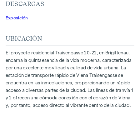
DESCARGAS
En Traisengasse 20-22, la estética y la funcionalidad se
combinan en cada unidad residencial. Con planos
Exposición
inteligentes que van desde acogedores pisos de un
dormitorio a espaciosos pisos de cuatro dormitorios, todo
UBICACIÓN
el mundo encontrará aquí su espacio vital ideal. Los suelos
de parqué de roble y las elegantes baldosas de marca
El proyecto residencial Traisengasse 20-22, en Brigittenau,
realzan el interior, mientras que la calefacción por suelo
encarna la quintaesencia de la vida moderna, caracterizada
radiante, alimentada por calefacción urbana respetuosa con
por una excelente movilidad y calidad de vida urbana. La
el medio ambiente, garantiza un clima interior acogedor. La
estación de transporte rápido de Viena Traisengasse se
protección solar eléctrica exterior y el aire acondicionado en
encuentra en las inmediaciones, proporcionando un rápido
los pisos de la última planta garantizan un ambiente
acceso a diversas partes de la ciudad. Las líneas de tranvía 1
agradable, incluso en los días más calurosos.
y 2 ofrecen una cómoda conexión con el corazón de Viena
y, por tanto, acceso directo al vibrante centro de la ciudad.
EQUIPAMIENTOS
Suelos de parqué de roble
Elegantes baldosas de marca
Protección solar eléctrica exterior
Aire acondicionado en el ático