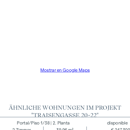
facilitado. Existe una estrecha relación económica con el
vendedor. El promotor inmobiliario paga la comisión del
comprador hasta el inicio de la construcción. El contrato es
redactado y tramitado de forma fiduciaria por el abogado
Dr. Arnold Rechtsanwälte / Wipplingerstraße. Los gastos
ascienden al 1,8% del precio de compra más el 20% de IVA,
así como los gastos de caja y notaría de la fiduciaria Dra.
Bettina Schober.
Mostrar en Google Maps
ÄHNLICHE WOHNUNGEN IM PROJEKT
"TRAISENGASSE 20-22"
1/38
| 2. Planta
disponible