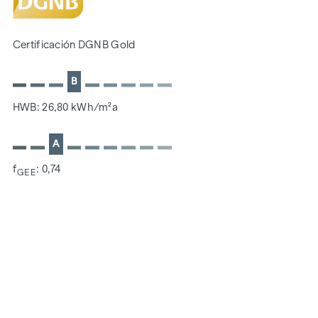
SOSTENIBILIDAD
La creación de un espacio vital sostenible y el bienestar de
Certificación DGNB Gold
los futuros residentes son el centro de este proyecto de
nueva construcción. Además de optimizar la vida útil del
B
inmueble, prestamos atención a minimizar el consumo de
energía y recursos naturales durante la construcción. Como
HWB: 26,80 kWh/m²a
miembro del ÖGNI (Consejo Austriaco de Construcción
Sostenible), el proyecto ya cuenta con la certificación previa
A
de la categoría DGNB Gold.
f
: 0,74
GEE
COSTES ADICIONALES
En aras del buen orden, nos gustaría señalar que, a menos
que se indique lo contrario en la oferta, se pagará una
comisión al finalizar con éxito la transacción según las
tarifas estipuladas en la Ordenanza de Agentes Inmobiliarios
BGBI. 262 y 297/1996 - es decir, el 3% del precio de compra
más el 20% de IVA. Esta obligación de comisión también se
aplica si transmite a terceros la información que se le ha