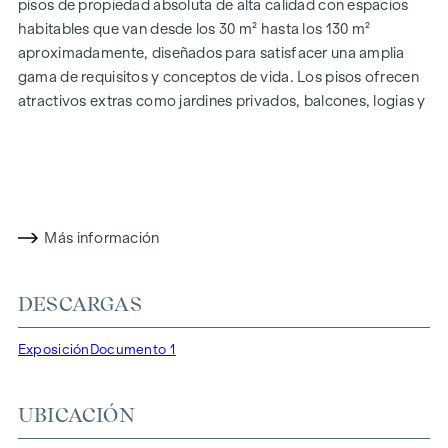
pisos de propiedad absoluta de alta calidad con espacios
habitables que van desde los 30 m² hasta los 130 m²
aproximadamente, diseñados para satisfacer una amplia
gama de requisitos y conceptos de vida. Los pisos ofrecen
atractivos extras como jardines privados, balcones, logias y
una impresionante terraza panorámica, que abre una
impresionante vista panorámica de 360° sobre Viena.
Gracias a las generosas alturas de las habitaciones,
creamos una sensación de vida abierta y aireada. Además,
dispone de plazas de aparcamiento subterráneo y
Más información
modernos conceptos energéticos, como la energía
fotovoltaica y la calefacción urbana, garantizan un
suministro de energía sostenible y eficiente. Aquí vivirá con
DESCARGAS
estilo, orientado al futuro y extremadamente cómodo.
Exposición
Documento 1
Más información en:
WOHNEN AM PARK, 1160 Viena,
Herbststraße - Winegg
UBICACIÓN
DESTACADOS