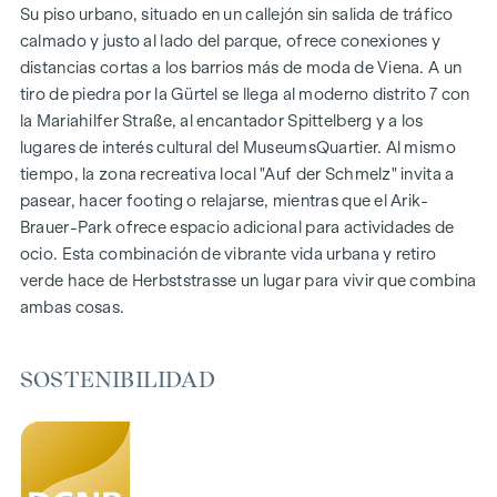
150 viviendas de pleno dominio
Su piso urbano, situado en un callejón sin salida de tráfico
Superficie habitable de 30 a 130 m² aprox.
calmado y justo al lado del parque, ofrece conexiones y
Pisos de 1 a 4 habitaciones
distancias cortas a los barrios más de moda de Viena. A un
Jardines, balcones, logias y terrazas
tiro de piedra por la Gürtel se llega al moderno distrito 7 con
Grandes alturas
la Mariahilfer Straße, al encantador Spittelberg y a los
Aparcamiento subterráneo | e-mobility
lugares de interés cultural del MuseumsQuartier. Al mismo
Tranquilo patio interior
tiempo, la zona recreativa local "Auf der Schmelz" invita a
Sistema fotovoltaico en el tejado
pasear, hacer footing o relajarse, mientras que el Arik-
Sala común
Brauer-Park ofrece espacio adicional para actividades de
ocio. Esta combinación de vibrante vida urbana y retiro
LLEGAR A CASA
verde hace de Herbststrasse un lugar para vivir que combina
ambas cosas.
En Herbststrasse le espera una experiencia vital única que
combina diseño y comodidad de forma extraordinaria. El
mobiliario de alta calidad se caracteriza por materiales
SOSTENIBILIDAD
cuidadosamente seleccionados que irradian una elegancia
atemporal, ideal para una vida moderna y con estilo. Los
suelos de parqué y la calefacción por suelo radiante
garantizan un confort natural en las estancias. Para mayor
comodidad, las persianas exteriores con control eléctrico