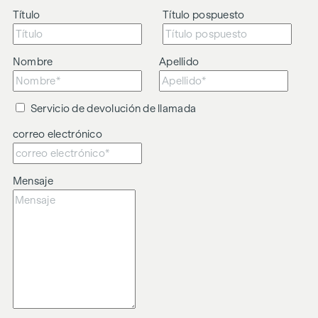
Gran altura de las habitaciones
Título
Título pospuesto
Ubicación céntrica
Nos gustaría señalar que existe una estrecha relación
Nombre
Apellido
familiar o de negocios entre el agente y el tercero a
intermediar.
Servicio de devolución de llamada
El agente actúa como doble intermediario.
correo electrónico
Mensaje