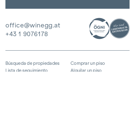
office@winegg.at
+43 1 9076178
Búsqueda de propiedades
Comprar un piso
Lista de seguimiento
Alquilar un piso
Proyectos
Propiedad comercial
Comprar
Vender un bloque de pisos
Referencias
Experiencia
La empresa
Carrera profesional
Sostenibilidad
Contacto
Acceso de empleados
i
Ahorrar energía