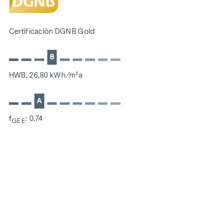
SOSTENIBILIDAD
La creación de un espacio vital sostenible y el bienestar de
Certificación DGNB Gold
los futuros residentes son el centro de este proyecto de
nueva construcción. Además de optimizar la vida útil del
B
inmueble, prestamos atención a minimizar el consumo de
energía y recursos naturales durante la construcción. Como
HWB: 26,80 kWh/m²a
miembro del ÖGNI (Consejo Austriaco de Construcción
Sostenible), el proyecto ya cuenta con la certificación previa
A
de la categoría DGNB Gold.
f
: 0,74
GEE
COSTES ADICIONALES
En aras del buen orden, nos gustaría señalar que, a menos
que se indique lo contrario en la oferta, se pagará una
comisión al finalizar con éxito la transacción según las
tarifas estipuladas en la Ordenanza de Agentes Inmobiliarios
BGBI. 262 y 297/1996 - es decir, el 3% del precio de compra
más el 20% de IVA. Esta obligación de comisión también se
aplica si transmite a terceros la información que se le ha