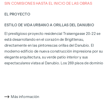
SIN COMISIONES HASTA EL INICIO DE LAS OBRAS
EL PROYECTO
ESTILO DE VIDA URBANO A ORILLAS DEL DANUBIO
El prestigioso proyecto residencial Traisengasse 20-22 se
está desarrollando en el corazón de Brigittenau,
directamente en las pintorescas orillas del Danubio. El
moderno edificio de nueva construcción impresiona por su
elegante arquitectura, su verde patio interior y sus
espectaculares vistas al Danubio. Los 269 pisos de dominio
absoluto ofrecen una variedad de opciones de vivienda
para todos los estilos de vida y generaciones. La proximidad
a la Isla del Danubio y la rápida conexión con el centro de la
ciudad prometen un estilo de vida privilegiado en uno de los
Más información
barrios más animados de Viena.
CONFORT DE VIDA CON CARÁCTER